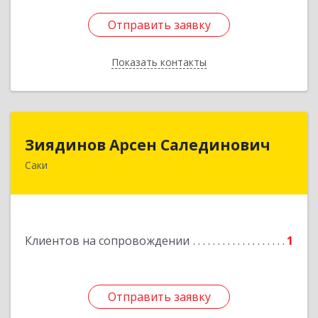
Отправить заявку
Отправить заявку
Показать контакты
Назад
Зиядинов Арсен Салединович
Зиядинов Арсен Салединович
Саки
г.Саки, Интернациональная, 5/2, кв.1
Подробнее
Клиентов на сопровождении
1
Отправить заявку
Отправить заявку