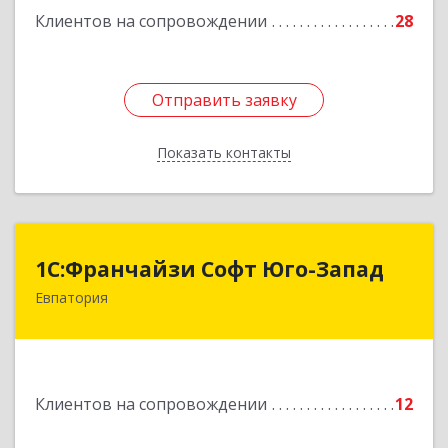
Клиентов на сопровождении
28
Отправить заявку
Отправить заявку
Показать контакты
Назад
1С:Франчайзи Софт Юго-Запад
1С:Франчайзи Софт Юго-Запад
Евпатория
297407, Крым Респ, Евпатория г, Победы пр-кт,
дом № 13, кв.45
Подробнее
Клиентов на сопровождении
12