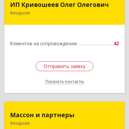
ИП Кривошеев Олег Олегович
ИП Кривошеев Олег Олегович
Феодосия
Подробнее
Клиентов на сопровождении
42
Отправить заявку
Отправить заявку
Показать контакты
Назад
Массон и партнеры
Массон и партнеры
Феодосия
298112, Крым Респ, Феодосия г, Крымская ул,