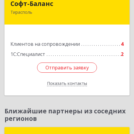
Софт-Баланс
Тирасполь
МОЛДОВА, РЕСПУБЛИКА , 3300,
Приднестровье, г.Тирасполь, ул. 25 Октября
д.97а (3-й этаж)
Подробнее
Клиентов на сопровождении
4
1С:Специалист
2
Отправить заявку
Отправить заявку
Показать контакты
Назад
Ближайшие партнеры из соседних
регионов