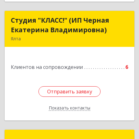
Студия "КЛАСС!" (ИП Черная
Студия "КЛАСС!" (ИП Черная
Екатерина Владимировна)
Екатерина Владимировна)
Ялта
98600, г. Ялта, ул. Свердлова, 24
Подробнее
Клиентов на сопровождении
6
Отправить заявку
Отправить заявку
Показать контакты
Назад