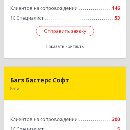
Клиентов на сопровождении
146
1С:Специалист
53
Отправить заявку
Отправить заявку
Показать контакты
Назад
Багз Бастерс Софт
Багз Бастерс Софт
Ялта
298603, Крым Респ, Ялта г, Свердлова ул, дом №
34
Подробнее
Клиентов на сопровождении
300
1С:Специалист
5