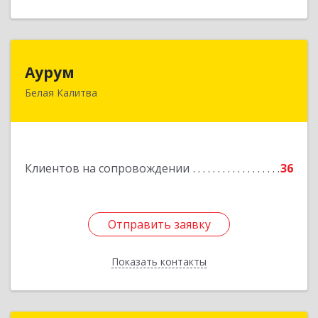
Аурум
Аурум
Белая Калитва
347044, Ростовская обл, Белокалитвинский р-н,
Белая Калитва г, Леонова ул, дом № 37
Подробнее
Клиентов на сопровождении
36
Отправить заявку
Отправить заявку
Показать контакты
Назад