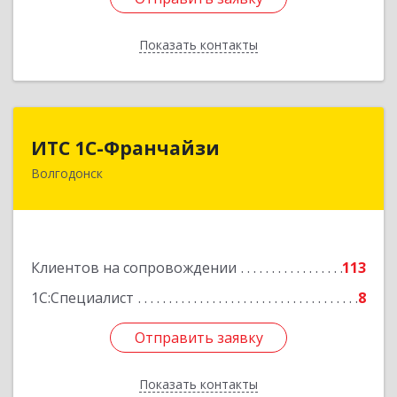
Показать контакты
Назад
ИТС 1С-Франчайзи
ИТС 1С-Франчайзи
Волгодонск
347380, Ростовская обл, Волгодонск г, Гагарина
ул, 22в помещение № III
Подробнее
Клиентов на сопровождении
113
1С:Специалист
8
Отправить заявку
Отправить заявку
Показать контакты
Назад