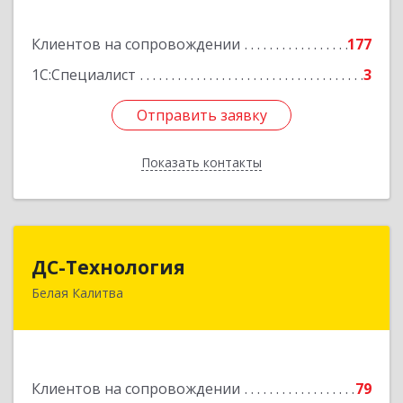
Подробнее
Клиентов на сопровождении
177
1С:Специалист
3
Отправить заявку
Отправить заявку
Показать контакты
Назад
ДС-Технология
ДС-Технология
Белая Калитва
347045, Ростовская обл, Белокалитвинский р-н,
Белая Калитва г, Вокзальная ул, дом № 381
Подробнее
Клиентов на сопровождении
79