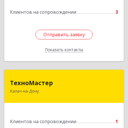
Клиентов на сопровождении
3
Подробнее
Отправить заявку
Отправить заявку
Показать контакты
Назад
ТехноМастер
ТехноМастер
Калач-на-Дону
404503, Волгоградская обл, Калач-на-Дону г,
Пархоменко ул, дом № 4, кв. 56
Подробнее
Клиентов на сопровождении
1