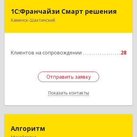
1С:Франчайзи Смарт решения
1С:Франчайзи Смарт решения
Каменск-Шахтинский
347800, Ростовская обл, Каменск-Шахтинский г,
Ворошилова ул, дом № 152
Подробнее
Клиентов на сопровождении
28
Отправить заявку
Отправить заявку
Показать контакты
Назад
Алгоритм
Алгоритм