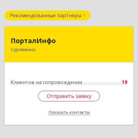
Рекомендованные партнеры
ПорталИнфо
ПорталИнфо
Суровикино
404414, г.Суровкино Волгоградской обл. ул. 1-й
мкр д.21 кв 9
Подробнее
Клиентов на сопровождении
19
Отправить заявку
Отправить заявку
Показать контакты
Назад