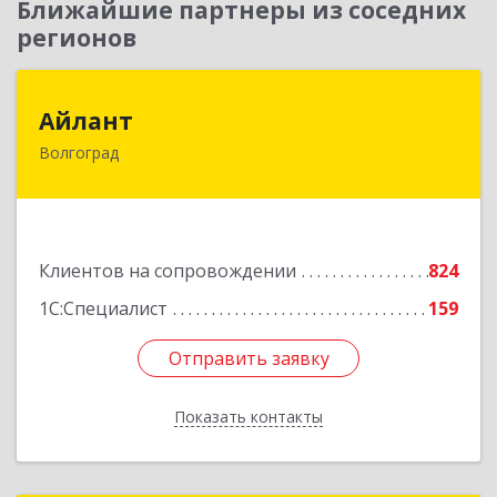
Ближайшие партнеры из соседних
регионов
Айлант
Айлант
Волгоград
400001, Волгоградская обл, Волгоград г, им
Канунникова ул, дом № 11А
Подробнее
Клиентов на сопровождении
824
1С:Специалист
159
Отправить заявку
Отправить заявку
Показать контакты
Назад