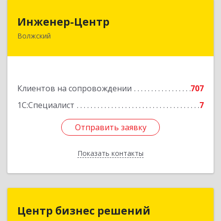
Инженер-Центр
Инженер-Центр
Волжский
404120, Волгоградская обл, Волжский г, им
генерала Карбышева ул, дом № 76
Подробнее
Клиентов на сопровождении
707
1С:Специалист
7
Отправить заявку
Отправить заявку
Показать контакты
Назад
Центр бизнес решений
Центр бизнес решений