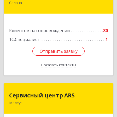
Салават
453259, Башкортостан Респ, Салават г,
Северная ул, дом № 15, оф.108
Подробнее
Клиентов на сопровождении
80
1С:Специалист
1
Отправить заявку
Отправить заявку
Показать контакты
Назад
Сервисный центр ARS
Сервисный центр ARS
Мелеуз
Подробнее