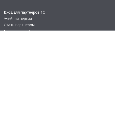
Вход для партнеров 1С
Учебная версия
Стать партнером
Политика конфиденциальности
Замечания по сайту
Другие сайты
Телефон:
+7 (495) 737-92-57
Email:
site_v8@1c.ru
Отдел продаж:
г. Москва
,
улица Селезнёвская, дом 21
© 2026 АО «Группа 1С» (правопреемник «1С»). Все права на сайт
защищены
© 2011- 2026 ООО «1С-Софт» (
о компании
).