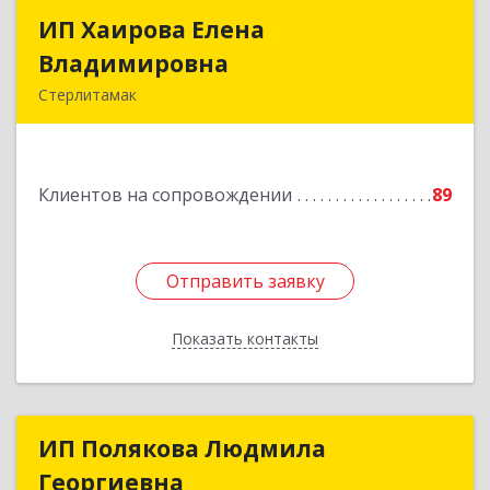
ИП Хаирова Елена
ИП Хаирова Елена
Владимировна
Владимировна
Стерлитамак
Подробнее
Клиентов на сопровождении
89
Отправить заявку
Отправить заявку
Показать контакты
Назад
ИП Полякова Людмила
ИП Полякова Людмила
Георгиевна
Георгиевна