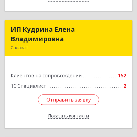
ИП Кудрина Елена
ИП Кудрина Елена
Владимировна
Владимировна
Салават
453265, Башкортостан Респ, Салават г,
Бекетова ул, дом № 10, кв.87
Клиентов на сопровождении
152
Подробнее
1С:Специалист
2
Отправить заявку
Отправить заявку
Показать контакты
Назад