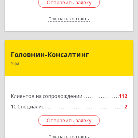
Отправить заявку
Отправить заявку
Показать контакты
Назад
Головнин-Консалтинг
Головнин-Консалтинг
Уфа
450006, Башкортостан Респ, Уфа г, Ленина ул,
дом № 148, оф.204
Подробнее
Клиентов на сопровождении
112
1С:Специалист
2
Отправить заявку
Отправить заявку
Показать контакты
Назад