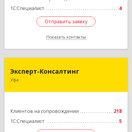
1С:Специалист
4
Отправить заявку
Отправить заявку
Показать контакты
Назад
Эксперт-Консалтинг
Эксперт-Консалтинг
Уфа
450059, Башкортостан Респ, Уфимский р-н, Уфа
г, Малая Гражданская ул, дом № 35А
Подробнее
Клиентов на сопровождении
218
1С:Специалист
5