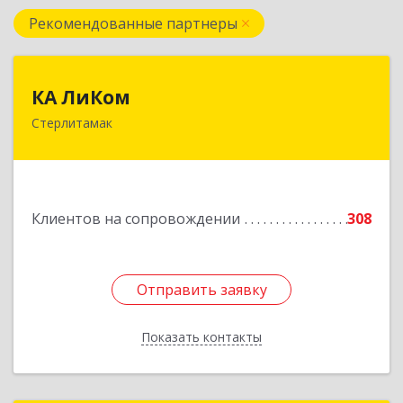
Рекомендованные партнеры
КА ЛиКом
КА ЛиКом
Стерлитамак
453115, Башкортостан Респ, г.о. город
Стерлитамак, Стерлитамак г, Республиканская
ул, дом № 9в
Подробнее
Клиентов на сопровождении
308
Отправить заявку
Отправить заявку
Показать контакты
Назад