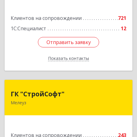
Подробнее
Клиентов на сопровождении
721
1С:Специалист
12
Отправить заявку
Отправить заявку
Показать контакты
Назад
ГК "СтройСофт"
ГК "СтройСофт"
Мелеуз
453852, Башкортостан Респ, Мелеуз г, Ленина
ул, дом № 160а, кв.4
Подробнее
Клиентов на сопровождении
243