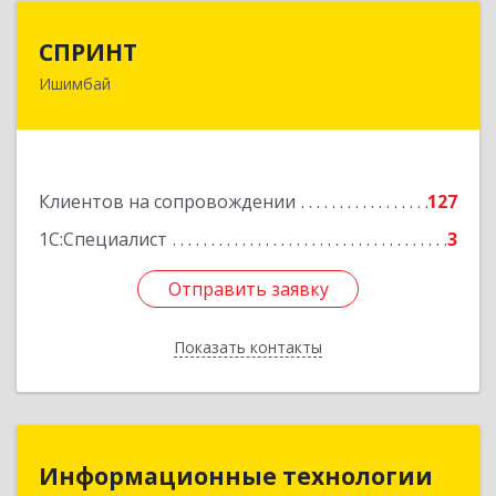
СПРИНТ
СПРИНТ
Ишимбай
453201, Башкортостан Респ, Ишимбайский р-н,
Ишимбай г, Якупа Кулмыя ул, дом № 25
Подробнее
Клиентов на сопровождении
127
1С:Специалист
3
Отправить заявку
Отправить заявку
Показать контакты
Назад
Информационные технологии
Информационные технологии