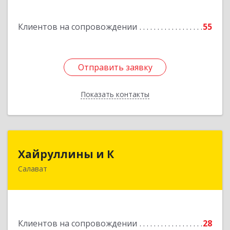
Клиентов на сопровождении
55
Отправить заявку
Отправить заявку
Показать контакты
Назад
Хайруллины и К
Хайруллины и К
Салават
453251, Башкортостан Респ, Салават г,
Островского ул, дом № 61
Подробнее
Клиентов на сопровождении
28