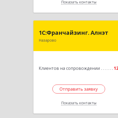
Показать контакты
Назад
1С:Франчайзинг. Алнэ
1С:Франчайзинг. Алнэт
Назарово
662200, Красноярский край, Назаров
г, Борисенко ул, дом № 1
Подробне
Клиентов на сопровождении
1
Отправить заявку
Отправить заявку
Показать контакты
Назад