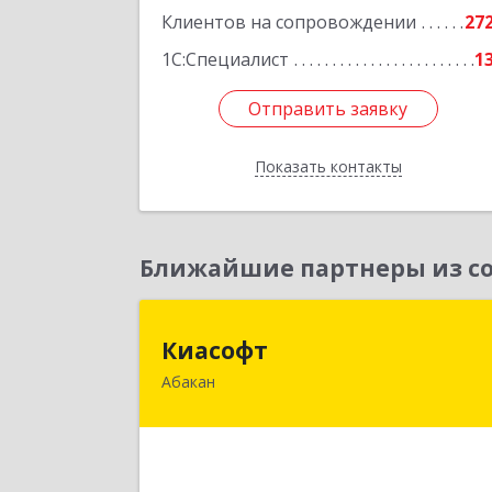
Клиентов на сопровождении
27
1С:Специалист
1
Отправить заявку
Отправить заявку
Показать контакты
Назад
Ближайшие партнеры из со
Киасоф
Киасофт
Абакан
655017, Хакасия Респ, Абакан г, Иван
Ярыгина ул, дом № 34, оф.
Подробне