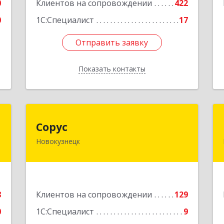
0
Клиентов на сопровождении
422
Подробнее
0
1С:Специалист
17
Отправить заявку
Отправить заявку
Показать контакты
Назад
о
Сорус
Сорус
Новокузнецк
-
654005, Кемеровская область -
я
Кузбасс, Новокузнецк г, Строителей
5
пр-кт, дом № 38, кв.11
е
Подробнее
8
Клиентов на сопровождении
129
0
1С:Специалист
9