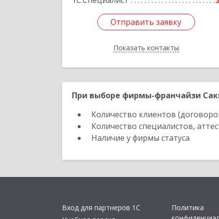
1С:Специалист
Отправить заявку
Отправить заявку
Показать контакты
Назад
При выборе фирмы-франчайзи Саки
Количество клиентов (договоро
Количество специалистов, атте
Наличие у фирмы статуса
Вход для партнеров 1С
Политика
конфиденциа