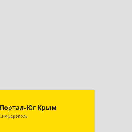
Портал-Юг Крым
Портал-Юг Крым
295015, Крым Респ, Симферополь г,
Симферополь
Козлова ул, дом № 27