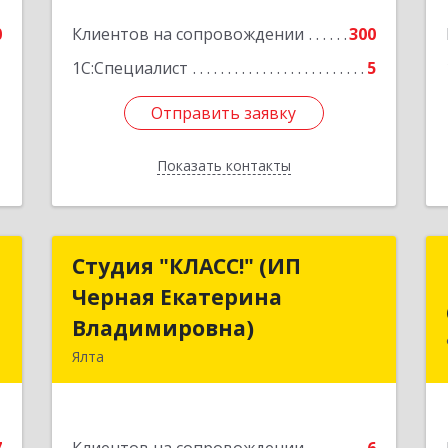
0
Клиентов на сопровождении
300
1С:Специалист
5
Отправить заявку
Отправить заявку
Показать контакты
Назад
с
Студия "КЛАСС!" (ИП
Студия "КЛАСС!" (ИП
Черная Екатерина
Черная Екатерина
,
Владимировна)
Владимировна)
6
Ялта
98600, г. Ялта, ул. Свердлова, 24
е
Подробнее