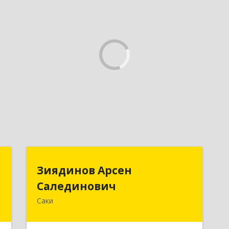
т
Зиядинов Арсен
Зиядинов Арсен
Салединович
Салединович
.
а
Саки
г.Саки, Интернациональная, 5/2, кв.1
0
Подробнее