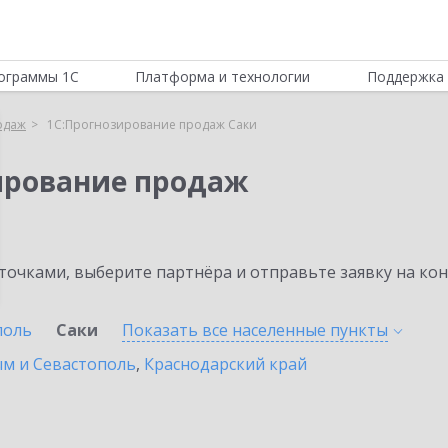
ограммы 1С
Платформа и технологии
Поддержка 
одаж
1С:Прогнозирование продаж Саки
ирование продаж
очками, выберите партнёра и отправьте заявку на ко
поль
Саки
Показать все населенные
пункты
ым и Севастополь
,
Краснодарский край