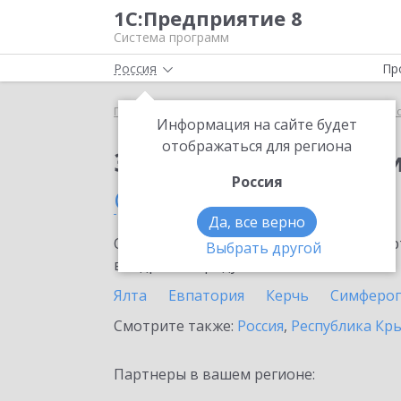
1С:Предприятие 8
Система программ
Россия
Пр
Главная
Сервисы ИТС
1С:Прогнозирование пр
Информация на сайте будет
отображаться для региона
Заказать 1С:Прогноз
Россия
Саки
Да, все верно
Ознакомьтесь с информационными карт
Выбрать другой
внедрение продукта.
Ялта
Евпатория
Керчь
Симферо
Смотрите также:
Россия
,
Республика Кр
Партнеры в вашем регионе: