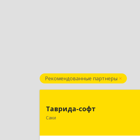
Рекомендованные партнеры
Таврида-соф
Таврида-софт
296574, Крым Респ, м.р-н Сакский с.п
Саки
Новофедоровское, Новофедоровк
пгт, 30 Авиаполка ул, дом № 1