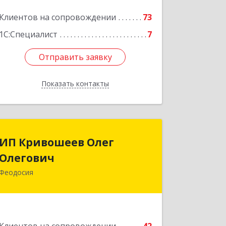
Клиентов на сопровождении
73
1С:Специалист
7
Отправить заявку
Отправить заявку
Показать контакты
Назад
ИП Кривошеев Олег
ИП Кривошеев Олег
Олегович
Олегович
Феодосия
Подробнее