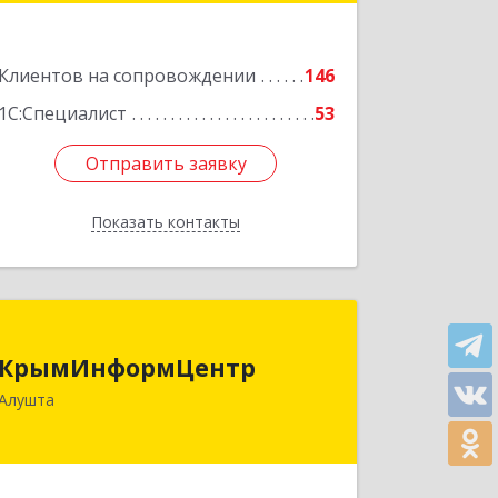
Подробнее
Клиентов на сопровождении
146
1С:Специалист
53
Отправить заявку
Отправить заявку
Показать контакты
Назад
КрымИнформЦентр
КрымИнформЦентр
298500, Крым Респ, Алушта г,
Алушта
Горького ул, дом № 34А, оф.7
Подробнее