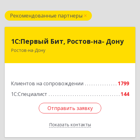
Рекомендованные партнеры
1С:Первый Бит, Ростов-на- Дону
1С:Первый Бит, Ростов-на- Дону
Ростов-на-Дону
344091, Ростовская обл, Ростов-на-Дону г,
Малиновского ул, дом № 3, корпус 1, пом.36
Подробнее
Клиентов на сопровождении
1799
1С:Специалист
144
Отправить заявку
Отправить заявку
Показать контакты
Назад