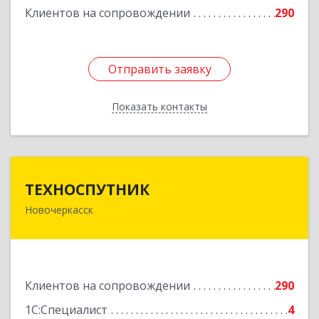
Клиентов на сопровождении
290
Отправить заявку
Отправить заявку
Показать контакты
Назад
ТЕХНОСПУТНИК
ТЕХНОСПУТНИК
Новочеркасск
346400, Ростовская обл, Новочеркасск г,
Фрунзе ул, дом № 69А/1А, этаж 1
Подробнее
Клиентов на сопровождении
290
1С:Специалист
4