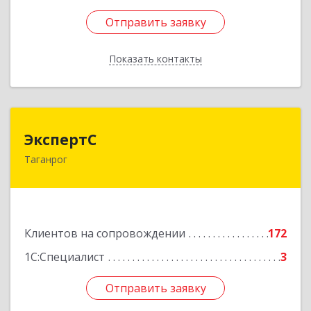
Отправить заявку
Отправить заявку
Показать контакты
Назад
ЭкспертС
ЭкспертС
Таганрог
347905, Ростовская обл, Таганрог г,
Социалистическая ул, дом № 2, оф.300
Подробнее
Клиентов на сопровождении
172
1С:Специалист
3
Отправить заявку
Отправить заявку