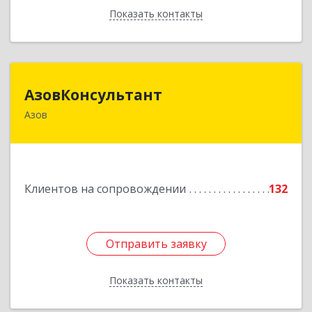
Показать контакты
Назад
АзовКонсультант
АзовКонсультант
Азов
346780, Ростовская обл, Азов г, Петровский б-р,
дом № 5
Подробнее
Клиентов на сопровождении
132
Отправить заявку
Отправить заявку
Показать контакты
Назад