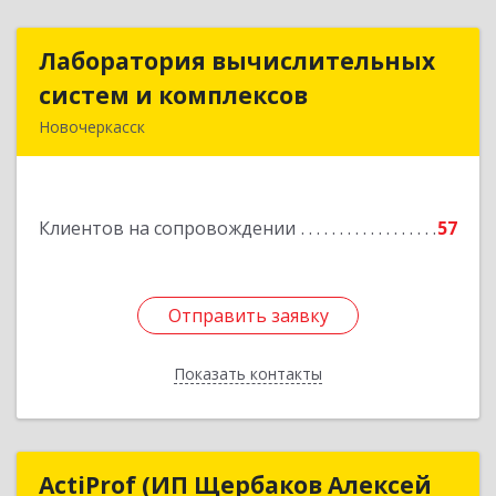
Лаборатория вычислительных
Лаборатория вычислительных
систем и комплексов
систем и комплексов
Новочеркасск
346428, Ростовская обл, Новочеркасск г,
Михайловская ул, дом № 164А, корпус 1, ком.19
Клиентов на сопровождении
57
Подробнее
Отправить заявку
Отправить заявку
Показать контакты
Назад
ActiProf (ИП Щербаков Алексей
ActiProf (ИП Щербаков Алексей