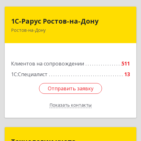
1С-Рарус Ростов-на-Дону
1С-Рарус Ростов-на-Дону
Ростов-на-Дону
344002, Ростовская обл, г.о. город Ростов-на-
Дону, Ростов-на-Дону г, Газетный пер, дом №
47Б
Подробнее
Клиентов на сопровождении
511
1С:Специалист
13
Отправить заявку
Отправить заявку
Показать контакты
Назад
Технологии учета