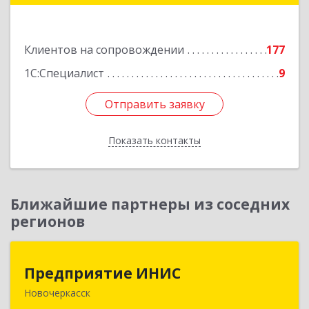
Подробнее
Клиентов на сопровождении
177
1С:Специалист
9
Отправить заявку
Отправить заявку
Показать контакты
Назад
Ближайшие партнеры из соседних
регионов
Предприятие ИНИС
Предприятие ИНИС
Новочеркасск
346430, Ростовская обл, Новочеркасск г,