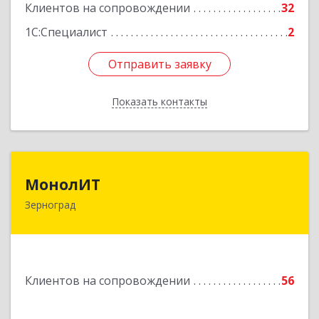
Клиентов на сопровождении
32
1С:Специалист
2
Отправить заявку
Отправить заявку
Показать контакты
Назад
МонолИТ
МонолИТ
Зерноград
347740, Ростовская обл, Зерноградский р-н,
Зерноград г, Березовая ул, дом № 4А, оф.50
Подробнее
Клиентов на сопровождении
56