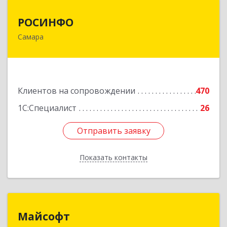
РОСИНФО
РОСИНФО
Самара
443069, Самарская обл, Самара г, Авроры ул,
дом № 110, оф.24
Подробнее
Клиентов на сопровождении
470
1С:Специалист
26
Отправить заявку
Отправить заявку
Показать контакты
Назад
Майсофт
Майсофт