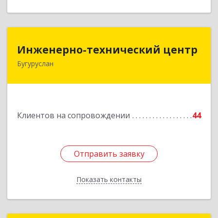
Инженерно-технический центр
Инженерно-технический центр
Бугуруслан
461633, Оренбургская обл, Бугуруслан г,
Больничный пер, дом № 8
Подробнее
Клиентов на сопровождении
44
Отправить заявку
Отправить заявку
Показать контакты
Назад