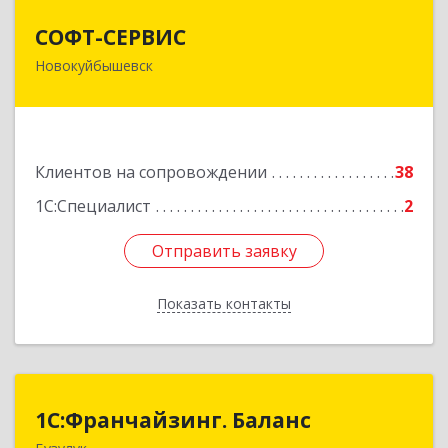
СОФТ-СЕРВИС
СОФТ-СЕРВИС
Новокуйбышевск
446206, Самарская обл, Новокуйбышевск г,
Островского ул, дом № 17А 12, оф.47
Подробнее
Клиентов на сопровождении
38
1С:Специалист
2
Отправить заявку
Отправить заявку
Показать контакты
Назад
1С:Франчайзинг. Баланс
1С:Франчайзинг. Баланс