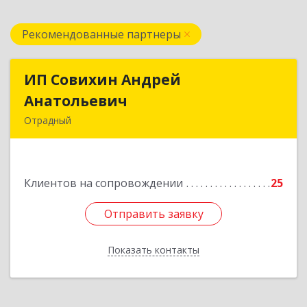
Рекомендованные партнеры
ИП Совихин Андрей
ИП Совихин Андрей
Анатольевич
Анатольевич
Отрадный
446300, Самарская обл, Отрадный г, Ленина ул,
дом № 3, кв.85
Клиентов на сопровождении
25
Подробнее
Отправить заявку
Отправить заявку
Показать контакты
Назад