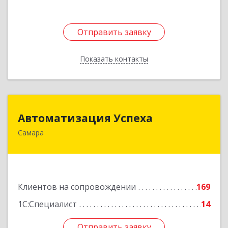
Отправить заявку
Отправить заявку
Показать контакты
Назад
Автоматизация Успеха
Автоматизация Успеха
Самара
443011, Самарская обл, Самара г, 22
Партсъезда ул, дом № 207, оф.14
Подробнее
Клиентов на сопровождении
169
1С:Специалист
14
Отправить заявку
Отправить заявку