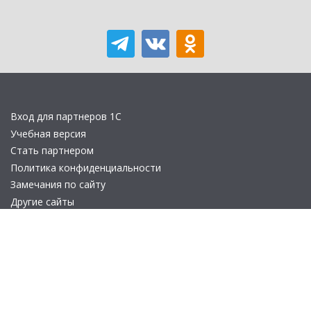
Вход для партнеров 1С
Учебная версия
Стать партнером
Политика конфиденциальности
Замечания по сайту
Другие сайты
Телефон:
+7 (495) 737-92-57
Email:
site_v8@1c.ru
Отдел продаж:
г. Москва
,
улица Селезнёвская, дом 21