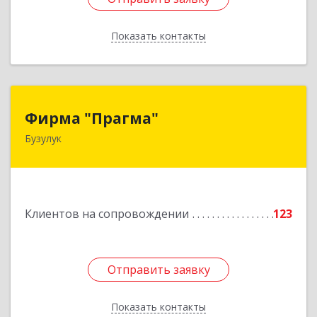
Показать контакты
Назад
Фирма "Прагма"
Фирма "Прагма"
Бузулук
461040, Оренбургская обл, Бузулукский р-н,
Бузулук г, Пушкина ул, дом № 10
Подробнее
Клиентов на сопровождении
123
Отправить заявку
Отправить заявку
Показать контакты
Назад