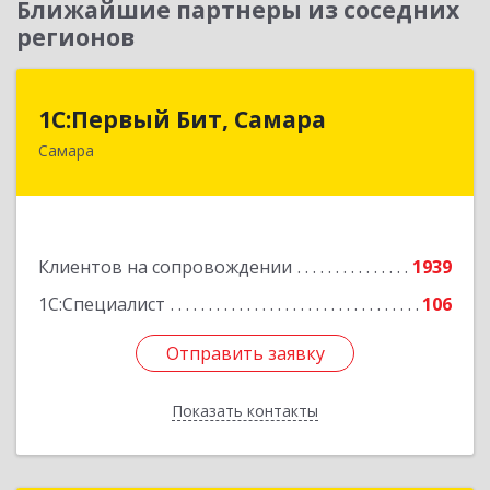
Ближайшие партнеры из соседних
регионов
1С:Первый Бит, Самара
1С:Первый Бит, Самара
Самара
443013, Самарская обл, Самара г, Дачная ул,
дом № 24, пом.2/25
Подробнее
Клиентов на сопровождении
1939
1С:Специалист
106
Отправить заявку
Отправить заявку
Показать контакты
Назад