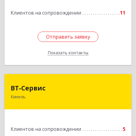
Подробнее
Клиентов на сопровождении
11
Отправить заявку
Отправить заявку
Показать контакты
Назад
ВТ-Сервис
ВТ-Сервис
Кинель
446436, Самарская обл, Кинель г, Маяковского
ул, дом № 61
Подробнее
Клиентов на сопровождении
5