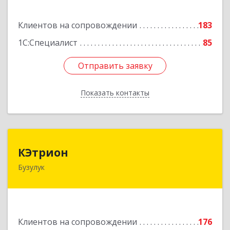
Подробнее
Клиентов на сопровождении
183
1С:Специалист
85
Отправить заявку
Отправить заявку
Показать контакты
Назад
КЭтрион
КЭтрион
Бузулук
461040, Оренбургская обл, Бузулук г, Пушкина
ул, дом № 3Б
Подробнее
Клиентов на сопровождении
176