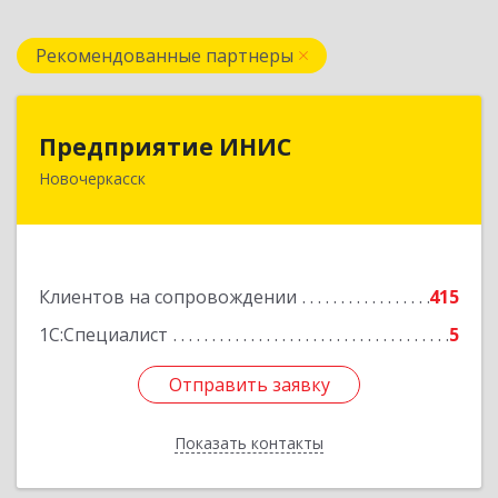
Рекомендованные партнеры
Предприятие ИНИС
Предприятие ИНИС
Новочеркасск
346430, Ростовская обл, Новочеркасск г,
Московская ул, дом № 6, оф.8
Подробнее
Клиентов на сопровождении
415
1С:Специалист
5
Отправить заявку
Отправить заявку
Показать контакты
Назад