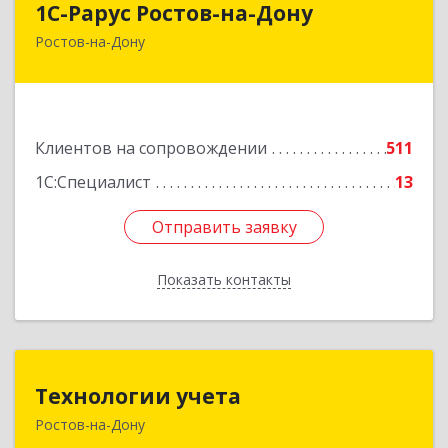
1С-Рарус Ростов-на-Дону
Ростов-на-Дону
344002, Ростовская обл, г.о. город Ростов-на-
Дону, Ростов-на-Дону г, Газетный пер, дом №
47Б
Подробнее
Клиентов на сопровождении
511
1С:Специалист
13
Отправить заявку
Отправить заявку
Показать контакты
Назад
Технологии учета
Технологии учета
Ростов-на-Дону
344064, Ростовская обл, Ростов-на-Дону г,