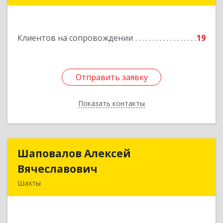
Подробнее
Клиентов на сопровождении
19
Отправить заявку
Отправить заявку
Показать контакты
Назад
Шаповалов Алексей
Шаповалов Алексей
Вячеславович
Вячеславович
Шахты
346510, Шахты г, Ленина ул, дом № 142
Подробнее