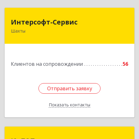
Интерсофт-Сервис
Интерсофт-Сервис
Шахты
346480, Ростовская обл, Шахты г, Советская ул,
дом № 279/10
Подробнее
Клиентов на сопровождении
56
Отправить заявку
Отправить заявку
Показать контакты
Назад
ИнТОП