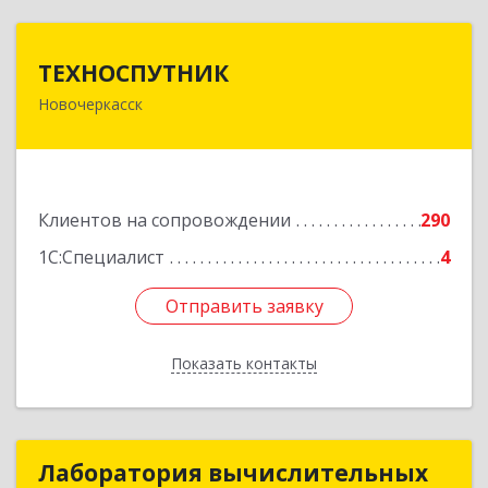
ТЕХНОСПУТНИК
ТЕХНОСПУТНИК
Новочеркасск
346400, Ростовская обл, Новочеркасск г,
Фрунзе ул, дом № 69А/1А, этаж 1
Подробнее
Клиентов на сопровождении
290
1С:Специалист
4
Отправить заявку
Отправить заявку
Показать контакты
Назад
Лаборатория вычислительных
Лаборатория вычислительных