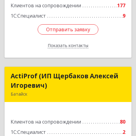
Клиентов на сопровождении
177
1С:Специалист
9
Отправить заявку
Отправить заявку
Показать контакты
Назад
ActiProf (ИП Щербаков Алексей
ActiProf (ИП Щербаков Алексей
Игоревич)
Игоревич)
Батайск
346885, Ростовская обл, Батайск г, Огородная
ул, дом № 97
Клиентов на сопровождении
80
Подробнее
1С:Специалист
2