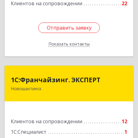
Клиентов на сопровождении
22
Отправить заявку
Отправить заявку
Показать контакты
Назад
1С:Франчайзинг. ЭКСПЕРТ
1С:Франчайзинг. ЭКСПЕРТ
Новошахтинск
346901, Ростовская обл, Новошахтинск г,
Куйбышева ул, дом № 6, кв.2
Подробнее
Клиентов на сопровождении
12
1С:Специалист
1