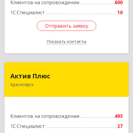
Клиентов на сопровождении
600
1С:Специалист
10
Отправить заявку
Отправить заявку
Показать контакты
Назад
Актив Плюс
Актив Плюс
Красноярск
660017, Красноярский край, Красноярск г,
Обороны ул, дом № 3, оф.220
Подробнее
Клиентов на сопровождении
493
1С:Специалист
27