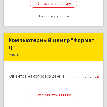
Отправить заявку
Отправить заявку
Показать контакты
Назад
Компьютерный центр "Формат
Компьютерный центр "Формат
Ц"
Ц"
Мыски
652840, Кемеровская обл, Мыски г, Вахрушева
ул, д. 7, кв. 48
Клиентов на сопровождении
2
Подробнее
Отправить заявку
Отправить заявку