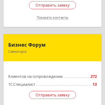
Отправить заявку
Отправить заявку
Показать контакты
Назад
Бизнес Форум
Бизнес Форум
Саяногорск
655603, Хакасия Респ, Саяногорск г, Советский
мкр, дом № 2, кв.262
Подробнее
Клиентов на сопровождении
272
1С:Специалист
13
Отправить заявку
Отправить заявку