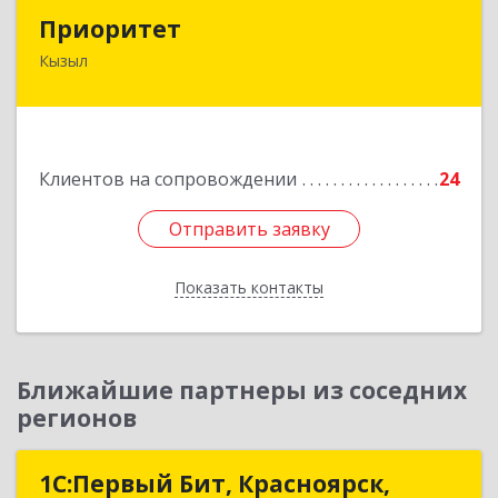
Приоритет
Приоритет
Кызыл
667000, Тыва Респ, Кызыл г, Комсомольская ул,
дом № 20, кв. 2, оф.1
Подробнее
Клиентов на сопровождении
24
Отправить заявку
Отправить заявку
Показать контакты
Назад
Ближайшие партнеры из соседних
регионов
1С:Первый Бит, Красноярск,
1С:Первый Бит, Красноярск,