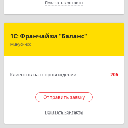
Показать контакты
Назад
1С: Франчайзи "Баланс"
1С: Франчайзи "Баланс"
Минусинск
662610, Красноярский край, Минусинск г,
Абаканская ул, дом № 43а, пом.14
Подробнее
Клиентов на сопровождении
206
Отправить заявку
Отправить заявку
Показать контакты
Назад