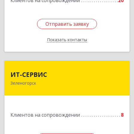
Клиентов на сопровождении
20
Подробнее
Отправить заявку
Отправить заявку
Показать контакты
Назад
ИТ-СЕРВИС
ИТ-СЕРВИС
Зеленогорск
663690, Красноярский край, Зеленогорск г,
Гагарина ул, дом № 34
Подробнее
Клиентов на сопровождении
8