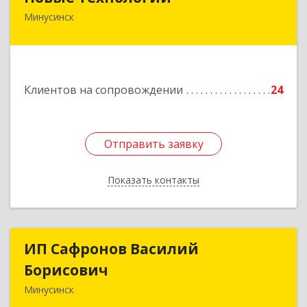
Минусинск
662606, Красноярский край, Минусинск г,
Абаканская ул, дом № 44, корпус Б
Подробнее
Клиентов на сопровождении
24
Отправить заявку
Отправить заявку
Показать контакты
Назад
ИП Сафронов Василий
ИП Сафронов Василий
Борисович
Борисович
Минусинск
662608, Красноярский край, Минусинск г,