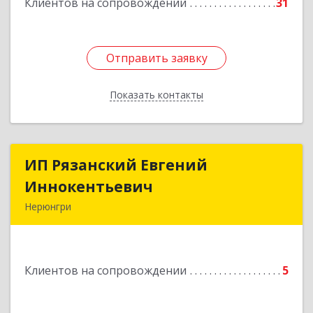
Клиентов на сопровождении
31
Отправить заявку
Отправить заявку
Показать контакты
Назад
ИП Рязанский Евгений
ИП Рязанский Евгений
Иннокентьевич
Иннокентьевич
Нерюнгри
678967, Саха /Якутия/ Респ, Нерюнгри г,
Дружбы Народов пр-кт, дом № 14
Клиентов на сопровождении
5
Подробнее