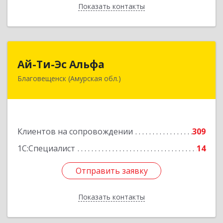
Показать контакты
Назад
Ай-Ти-Эс Альфа
Ай-Ти-Эс Альфа
Благовещенск (Амурская обл.)
675000, Амурская обл, Благовещенск г, Зейская
ул, дом № 134, оф.515
Подробнее
Клиентов на сопровождении
309
1С:Специалист
14
Отправить заявку
Отправить заявку
Показать контакты
Назад