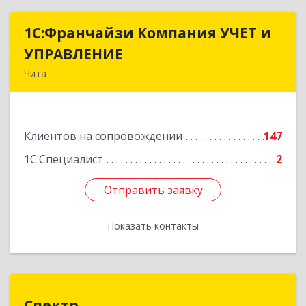
1С:Франчайзи Компания УЧЕТ и
1С:Франчайзи Компания УЧЕТ и
УПРАВЛЕНИЕ
УПРАВЛЕНИЕ
Чита
672038, Забайкальский край, Чита г, Нагорная
ул, дом № 81а, пом.1
Клиентов на сопровождении
147
Подробнее
1С:Специалист
2
Отправить заявку
Отправить заявку
Показать контакты
Назад
Спектр
Спектр