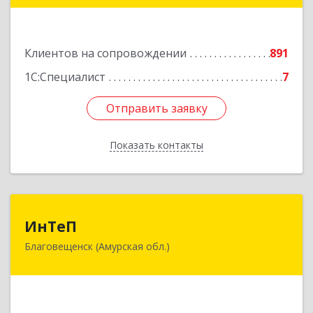
Подробнее
Клиентов на сопровождении
891
1С:Специалист
7
Отправить заявку
Отправить заявку
Показать контакты
Назад
ИнТеП
ИнТеП
Благовещенск (Амурская обл.)
675000, Амурская обл, Благовещенск г,
Горького ул, дом № 172/1
Подробнее