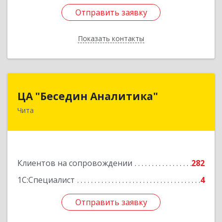
Отправить заявку
Отправить заявку
Показать контакты
Назад
ЦА "Беседин Аналитика"
ЦА "Беседин Аналитика"
Чита
672039, Забайкальский край, Чита г,
Красноярская ул, дом № 24, корпус а, оф.401
Подробнее
Клиентов на сопровождении
282
1С:Специалист
4
Отправить заявку
Отправить заявку