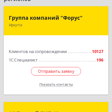
Группа компаний "Форус"
Группа компаний "Форус"
Иркутск
664007, Иркутская обл, Иркутск г, Ямская ул,
дом № 1, корпус 1, оф.1
Подробнее
Клиентов на сопровождении
10127
1С:Специалист
196
Отправить заявку
Отправить заявку
Показать контакты
Назад
1С:Первый БИТ, Иркутск