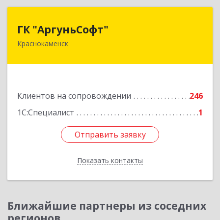
ГК "АргуньСофт"
ГК "АргуньСофт"
Краснокаменск
674673, Забайкальский край, Краснокаменский
р-н, Краснокаменск г, Строителей пр-кт,
"Бизнес-центр",3-й этаж
Подробнее
Клиентов на сопровождении
246
1С:Специалист
1
Отправить заявку
Отправить заявку
Показать контакты
Назад
Ближайшие партнеры из соседних
регионов