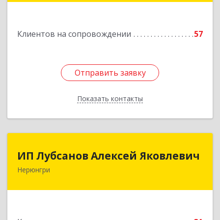
Подробнее
Клиентов на сопровождении
57
Отправить заявку
Отправить заявку
Показать контакты
Назад
ИП Лубсанов Алексей Яковлевич
ИП Лубсанов Алексей Яковлевич
Нерюнгри
675002, Амурская область, г. Благовещенск, ул.
Краснофлотская ,77/1, кв.38
Подробнее