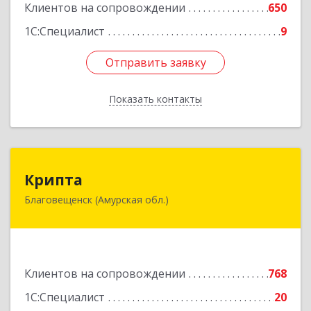
Клиентов на сопровождении
650
1С:Специалист
9
Отправить заявку
Отправить заявку
Показать контакты
Назад
Крипта
Крипта
Благовещенск (Амурская обл.)
675000, Амурская обл, Благовещенск г,
Амурская ул, дом № 236, оф.7-8
Подробнее
Клиентов на сопровождении
768
1С:Специалист
20