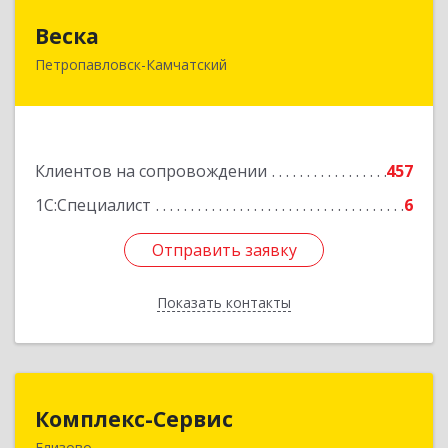
Веска
Веска
Петропавловск-Камчатский
683031, Камчатский край, Петропавловск-
Камчатский г, Карла Маркса пр-кт, дом № 29/1,
оф.300
Подробнее
Клиентов на сопровождении
457
1С:Специалист
6
Отправить заявку
Отправить заявку
Показать контакты
Назад
Комплекс-Сервис
Комплекс-Сервис
Елизово