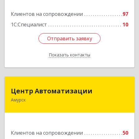
Подробнее
Клиентов на сопровождении
97
1С:Специалист
10
Отправить заявку
Отправить заявку
Показать контакты
Назад
Центр Автоматизации
Центр Автоматизации
Амурск
682640, Хабаровский край, Амурск г, Мира пр-
кт, дом № 55, оф.2
Подробнее
Клиентов на сопровождении
50