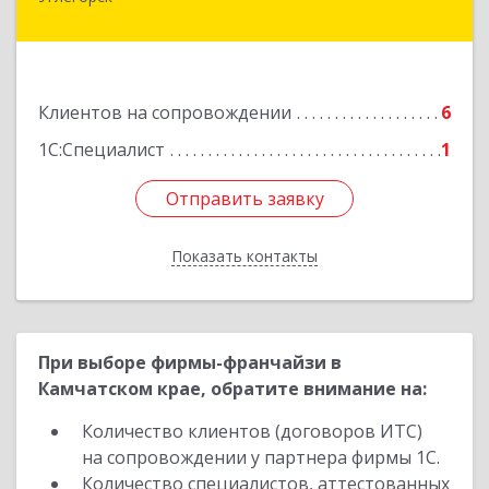
694920, Сахалинская обл, Углегорский р-н,
Углегорск г, Победы ул, дом № 169, оф.4
Подробнее
Клиентов на сопровождении
6
1С:Специалист
1
Отправить заявку
Отправить заявку
Показать контакты
Назад
При выборе фирмы-франчайзи в
Камчатском крае, обратите внимание на:
Количество клиентов (договоров ИТС)
на сопровождении у партнера фирмы 1С.
Количество специалистов, аттестованных