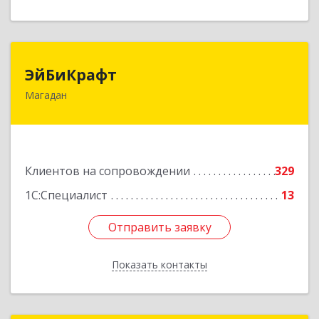
ЭйБиКрафт
ЭйБиКрафт
Магадан
685000, Магаданская обл, Магадан г, Полярная
ул, дом № 21А
Подробнее
Клиентов на сопровождении
329
1С:Специалист
13
Отправить заявку
Отправить заявку
Показать контакты
Назад