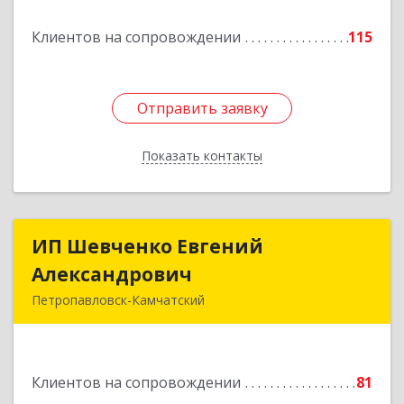
Подробнее
Клиентов на сопровождении
115
Отправить заявку
Отправить заявку
Показать контакты
Назад
ИП Шевченко Евгений
ИП Шевченко Евгений
Александрович
Александрович
Петропавловск-Камчатский
683010, Камчатский край, Петропавловск-
Камчатский г, Капитана Драбкина ул, дом № 14,
кв.3
Клиентов на сопровождении
81