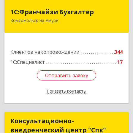
1С:Франчайзи Бухгалтер
1С:Франчайзи Бухгалтер
Комсомольск-на-Амуре
681000, Хабаровский край, Комсомольск-на-
Амуре г, Красногвардейская ул, дом № 14,
оф.202
Подробнее
Клиентов на сопровождении
344
1С:Специалист
17
Отправить заявку
Отправить заявку
Показать контакты
Назад
Консультационно-
Консультационно-
внедренческий центр "Спк"
внедренческий центр "Спк"