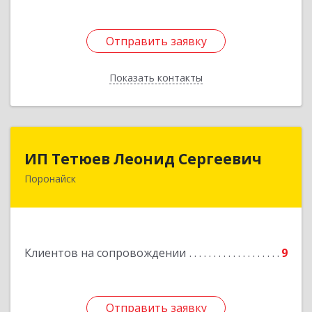
Отправить заявку
Отправить заявку
Показать контакты
Назад
ИП Тетюев Леонид Сергеевич
ИП Тетюев Леонид Сергеевич
Поронайск
694242, Сахалинская обл, Поронайск г, Фрунзе
ул, дом № 14, кв.51
Подробнее
Клиентов на сопровождении
9
Отправить заявку
Отправить заявку