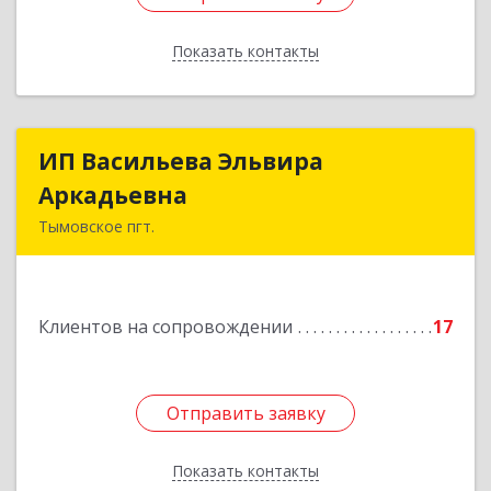
Показать контакты
Назад
ИП Васильева Эльвира
ИП Васильева Эльвира
Аркадьевна
Аркадьевна
Тымовское пгт.
694400, Сахалинская обл, Тымовский р-н,
Тымовское пгт, Красноармейская ул, дом № 34,
кв.9
Клиентов на сопровождении
17
Подробнее
Отправить заявку
Отправить заявку
Показать контакты
Назад