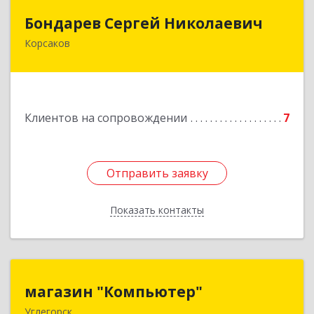
Бондарев Сергей Николаевич
Бондарев Сергей Николаевич
Корсаков
Подробнее
Клиентов на сопровождении
7
Отправить заявку
Отправить заявку
Показать контакты
Назад
магазин "Компьютер"
магазин "Компьютер"
Углегорск