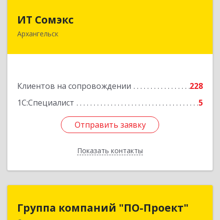
ИТ Сомэкс
ИТ Сомэкс
Архангельск
163001, Архангельская обл, Архангельск г,
Советских Космонавтов пр-кт, дом № 176,
оф.13
Подробнее
Клиентов на сопровождении
228
1С:Специалист
5
Отправить заявку
Отправить заявку
Показать контакты
Назад
Группа компаний "ПО-Проект"
Группа компаний "ПО-Проект"