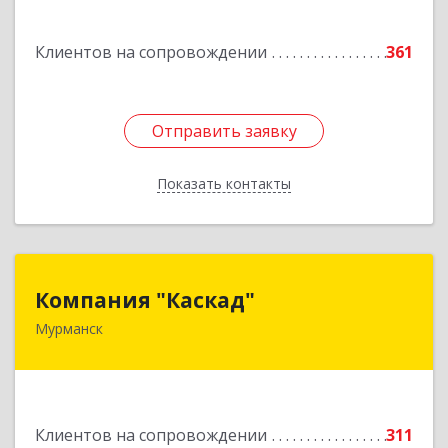
Подробнее
Клиентов на сопровождении
361
Отправить заявку
Отправить заявку
Показать контакты
Назад
Компания "Каскад"
Компания "Каскад"
Мурманск
183038, Мурманская обл, Мурманск г, Бабикова
проезд, дом № 12, кв.59
Подробнее
Клиентов на сопровождении
311