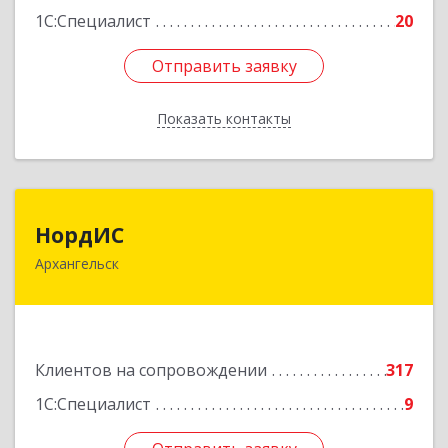
1С:Специалист
20
Отправить заявку
Отправить заявку
Показать контакты
Назад
НордИС
НордИС
Архангельск
163071, Архангельская обл, Архангельск г,
Гайдара ул, дом № 55, оф.18
Подробнее
Клиентов на сопровождении
317
1С:Специалист
9