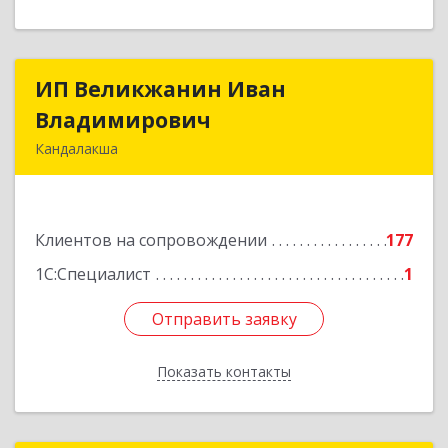
ИП Великжанин Иван
ИП Великжанин Иван
Владимирович
Владимирович
Кандалакша
184046, Мурманская обл, Кандалакша г,
Наймушина ул, дом № 16, кв.37
Клиентов на сопровождении
177
Подробнее
1С:Специалист
1
Отправить заявку
Отправить заявку
Показать контакты
Назад