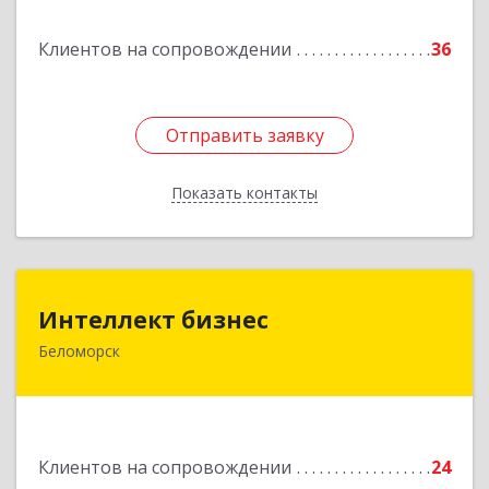
Клиентов на сопровождении
36
Отправить заявку
Отправить заявку
Показать контакты
Назад
Интеллект бизнес
Интеллект бизнес
Беломорск
г. Беломорск, Портовое шоссе, д.1
Подробнее
Клиентов на сопровождении
24