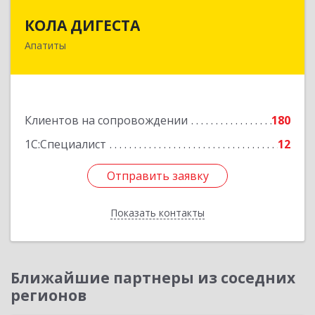
КОЛА ДИГЕСТА
КОЛА ДИГЕСТА
Апатиты
184209, Мурманская обл, Апатиты г,
Космонавтов ул, дом № 17
Подробнее
Клиентов на сопровождении
180
1С:Специалист
12
Отправить заявку
Отправить заявку
Показать контакты
Назад
Ближайшие партнеры из соседних
регионов