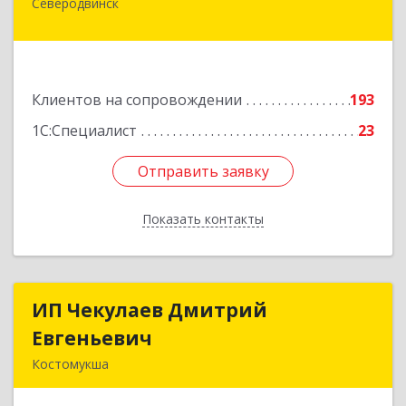
Северодвинск
164500, Архангельская обл, Северодвинск г,
Бойчука ул, дом № 3, оф.401
Подробнее
Клиентов на сопровождении
193
1С:Специалист
23
Отправить заявку
Отправить заявку
Показать контакты
Назад
ИП Чекулаев Дмитрий
ИП Чекулаев Дмитрий
Евгеньевич
Евгеньевич
Костомукша
Подробнее