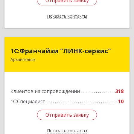
Отправить заявку
Отправить заявку
Показать контакты
Назад
1С:Франчайзи "ЛИНК-сервис"
1С:Франчайзи "ЛИНК-сервис"
Архангельск
163000, Архангельская обл, Архангельск г,
Ленина пл., дом № 4, оф.1810 (18 этаж)
Подробнее
Клиентов на сопровождении
318
1С:Специалист
10
Отправить заявку
Отправить заявку
Показать контакты
Назад