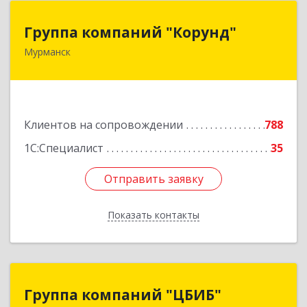
Группа компаний "Корунд"
Группа компаний "Корунд"
Мурманск
183025, Мурманская обл, Мурманск г, Тарана
ул, дом № 10
Подробнее
Клиентов на сопровождении
788
1С:Специалист
35
Отправить заявку
Отправить заявку
Показать контакты
Назад
Группа компаний "ЦБИБ"
Группа компаний "ЦБИБ"