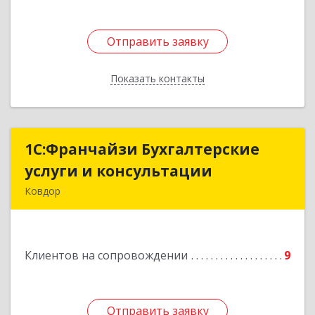
Отправить заявку
Отправить заявку
Показать контакты
Назад
1С:Франчайзи Бухгалтерские
1С:Франчайзи Бухгалтерские
услуги и консультации
услуги и консультации
Ковдор
Подробнее
Клиентов на сопровождении
9
Отправить заявку
Отправить заявку