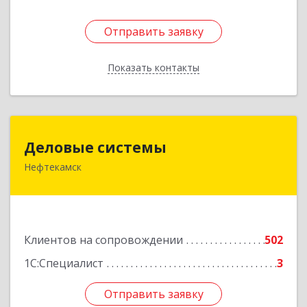
Отправить заявку
Отправить заявку
Показать контакты
Назад
Деловые системы
Деловые системы
Нефтекамск
452689, Башкортостан Респ, Нефтекамск г,
Ленина ул, дом № 47В, пом.3
Подробнее
Клиентов на сопровождении
502
1С:Специалист
3
Отправить заявку
Отправить заявку