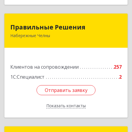
Правильные Решения
Правильные Решения
Набережные Челны
423832, Татарстан Респ, Набережные Челны г,
Дружбы Народов пр-кт, дом № 38А, кв.55
Подробнее
Клиентов на сопровождении
257
1С:Специалист
2
Отправить заявку
Отправить заявку
Показать контакты
Назад