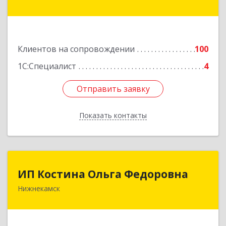
Нижнекамск г, Шинников пр-кт, дом № 13А,
пом.1004
Подробнее
Клиентов на сопровождении
100
1С:Специалист
4
Отправить заявку
Отправить заявку
Показать контакты
Назад
ИП Костина Ольга Федоровна
ИП Костина Ольга Федоровна
Нижнекамск
Подробнее