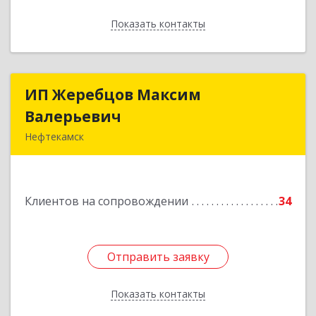
Показать контакты
Назад
ИП Жеребцов Максим
ИП Жеребцов Максим
Валерьевич
Валерьевич
Нефтекамск
452680, Башкортостан Респ, Нефтекамск г,
Зодчих ул, строение № 20 "В"
Клиентов на сопровождении
34
Подробнее
Отправить заявку
Отправить заявку
Показать контакты
Назад