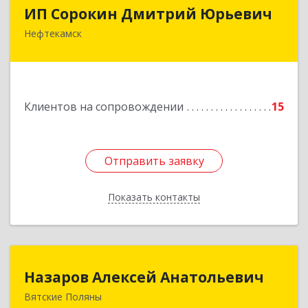
ИП Сорокин Дмитрий Юрьевич
ИП Сорокин Дмитрий Юрьевич
Нефтекамск
452684, Башкортостан Респ, Нефтекамск г,
Дорожная ул, дом № 23, кв.60
Подробнее
Клиентов на сопровождении
15
Отправить заявку
Отправить заявку
Показать контакты
Назад
Назаров Алексей Анатольевич
Назаров Алексей Анатольевич
Вятские Поляны
612964,Кировская обл,город Вятские Поляны