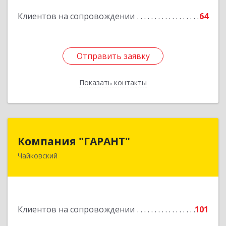
Клиентов на сопровождении
64
Отправить заявку
Отправить заявку
Показать контакты
Назад
Компания "ГАРАНТ"
Компания "ГАРАНТ"
Чайковский
617760, Пермский край, Чайковский г, Карла
Маркса ул, дом № 31, оф.3
Подробнее
Клиентов на сопровождении
101