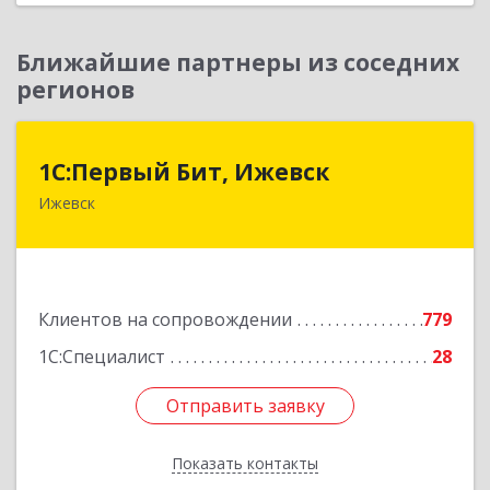
Ближайшие партнеры из соседних
регионов
1С:Первый Бит, Ижевск
1С:Первый Бит, Ижевск
Ижевск
426008, Удмуртская Респ, Ижевск г,
Коммунаров ул, дом № 234
Подробнее
Клиентов на сопровождении
779
1С:Специалист
28
Отправить заявку
Отправить заявку
Показать контакты
Назад