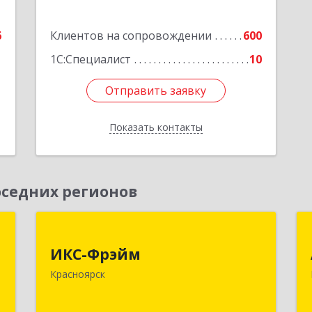
6
Клиентов на сопровождении
600
1С:Специалист
10
Отправить заявку
Отправить заявку
Показать контакты
Назад
седних регионов
,
ИКС-Фрэйм
,
ИКС-Фрэйм
660077, Красноярский край,
с
Красноярск
Красноярск г, Батурина ул, дом № 32,
пом.4
,