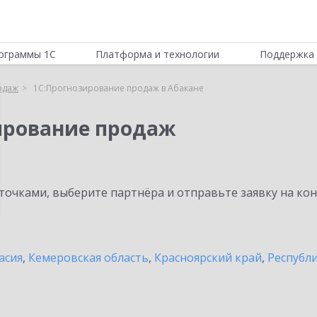
ограммы 1С
Платформа и технологии
Поддержка 
одаж
1С:Прогнозирование продаж в Абакане
ирование продаж
очками, выберите партнёра и отправьте заявку на ко
асия
,
Кемеровская область
,
Красноярский край
,
Республ