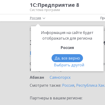
1С:Предприятие 8
Система программ
Россия
Пр
Главная
Сервисы ИТС
1С:Прогнозирование пр
Информация на сайте будет
отображаться для региона
Заказать 1С:Прогноз
Россия
в Абакане
Да, все верно
Ознакомьтесь с информационными карт
Выбрать другой
внедрение продукта.
Абакан
Саяногорск
Смотрите также:
Россия
,
Республика Хак
Партнеры в вашем регионе: