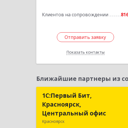
Клиентов на сопровождении
81
Отправить заявку
Отправить заявку
Показать контакты
Назад
Ближайшие партнеры из со
1С:Первый Бит,
1С:Первый Бит
Красноярск,
Красноярск
Центральный офис
Центральный офи
Красноярск
660017, Красноярский край