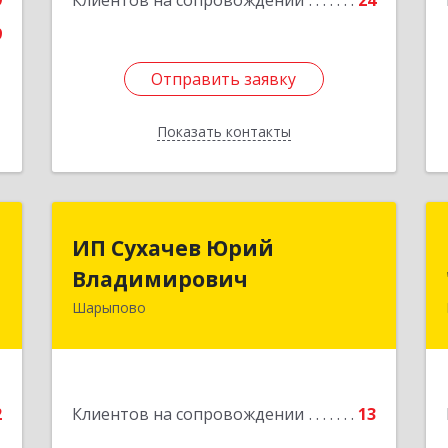
9
Клиентов на сопровождении
24
9
Отправить заявку
Отправить заявку
Показать контакты
Назад
т
ИП Сухачев Юрий
ИП Сухачев Юрий
Владимирович
Владимирович
о
1
Шарыпово
662313, Красноярский край,
Шарыпово г, Пионерный мкр, 27/2,
е
кв.203
Подробнее
2
Клиентов на сопровождении
13