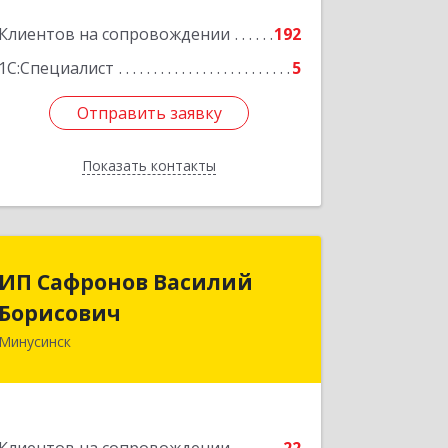
Клиентов на сопровождении
192
1С:Специалист
5
Отправить заявку
Отправить заявку
Показать контакты
Назад
ИП Сафронов Василий
ИП Сафронов Василий
Борисович
Борисович
Минусинск
662608, Красноярский край,
Минусинск г, Пушкина ул, дом № 8,
кв.2
Подробнее