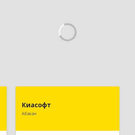
у
Киасофт
Киасофт
,
655017, Хакасия Респ, Абакан г, Ивана
Абакан
9
Ярыгина ул, дом № 34, оф.5
е
Подробнее