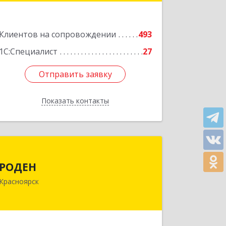
Подробнее
Клиентов на сопровождении
493
1С:Специалист
27
Отправить заявку
Отправить заявку
Показать контакты
Назад
РОДЕН
РОДЕН
660064, Красноярский край,
Красноярск
Красноярск г, им Академика
Вавилова ул, дом № 1, оф.2-23
Подробнее