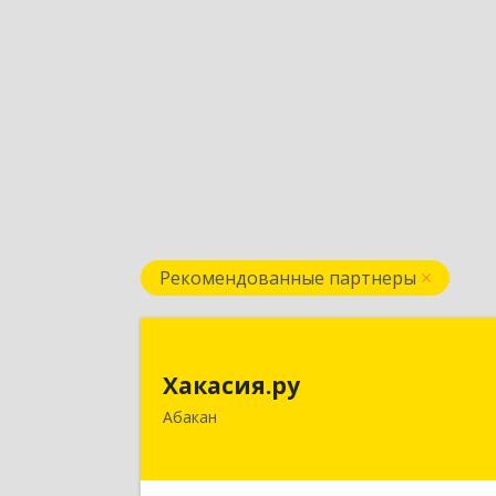
Рекомендованные партнеры
Хакасия.р
Хакасия.ру
655017, Хакасия Респ, Абакан г
Абакан
Вяткина ул, дом № 
Подробне