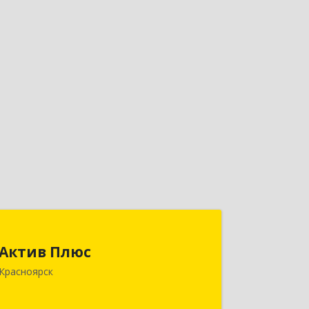
Актив Плюс
Актив Плюс
660017, Красноярский край,
Красноярск
Красноярск г, Обороны ул, дом № 3,
оф.220