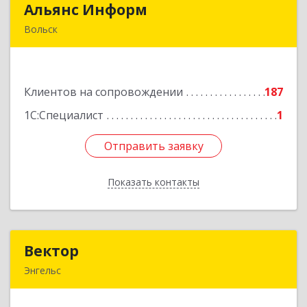
Альянс Информ
Альянс Информ
Вольск
412906, Саратовская обл, Вольск г,
Чернышевского ул, дом № 73А
Клиентов на сопровождении
187
Подробнее
1С:Специалист
1
Отправить заявку
Отправить заявку
Показать контакты
Назад
Вектор
Вектор
Энгельс
413107, Саратовская обл, Энгельс г, Трудовая
ул, дом № 12/1, квартира №216