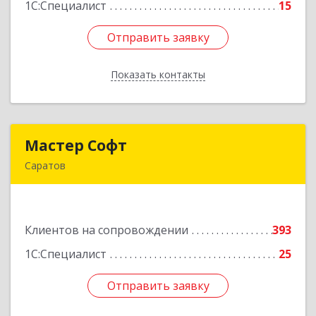
1С:Специалист
15
Отправить заявку
Отправить заявку
Показать контакты
Назад
Мастер Софт
Мастер Софт
Саратов
410012, Саратовская обл, Саратов г, им
Вавилова Н.И. ул, дом № 38/114, кв.628
Клиентов на сопровождении
393
Подробнее
1С:Специалист
25
Отправить заявку
Отправить заявку