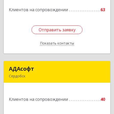
Клиентов на сопровождении
63
Подробнее
Отправить заявку
Отправить заявку
Показать контакты
Назад
АДАсофт
АДАсофт
Сердобск
442894, Пензенская обл, Сердобск г,
Чайковского ул, дом № 96А, кв.6
Клиентов на сопровождении
40
Подробнее