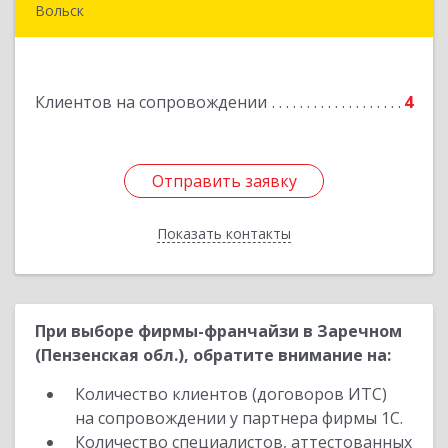
Вольск
412900, Саратовская обл, Вольск г,
Володарского ул, дом № 86
Клиентов на сопровождении
4
Подробнее
Отправить заявку
Отправить заявку
Показать контакты
Назад
При выборе фирмы-франчайзи в Заречном
(Пензенская обл.), обратите внимание на:
Количество клиентов (договоров ИТС)
на сопровождении у партнера фирмы 1С.
Количество специалистов, аттестованных