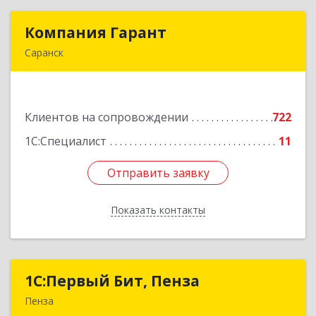
Компания Гарант
Компания Гарант
Саранск
430005, Мордовия Респ, Саранск г,
Большевистская ул, дом № 60, этаж 4 оф.7
Клиентов на сопровождении
722
Подробнее
1С:Специалист
11
Отправить заявку
Отправить заявку
Показать контакты
Назад
1С:Первый Бит, Пенза
1С:Первый Бит, Пенза
Пенза
440000, Пензенская обл, Пенза г, Московская