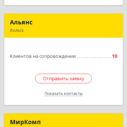
Альянс
Альянс
Вольск
412900, Саратовская обл, Вольск г, Клочкова ул,
дом № 83а
Клиентов на сопровождении
10
Подробнее
Отправить заявку
Отправить заявку
Показать контакты
Назад
МирКомп
МирКомп