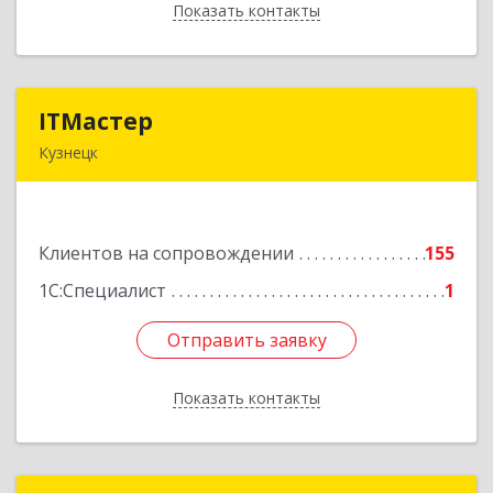
Показать контакты
Назад
ITМастер
ITМастер
Кузнецк
442537, Пензенская обл, Кузнецк г, Белинского
ул, дом № 82, ДЦ"Сфера", оф.15
Клиентов на сопровождении
155
Подробнее
1С:Специалист
1
Отправить заявку
Отправить заявку
Показать контакты
Назад