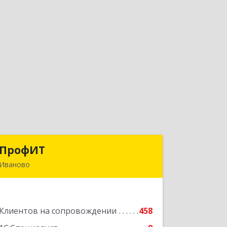
ПрофИТ
ПрофИТ
Иваново
153000, Ивановская обл, г.о. город
Иваново, Иваново г,
Конспиративный пер, дом № 7,
Клиентов на сопровождении
оф.1001
458