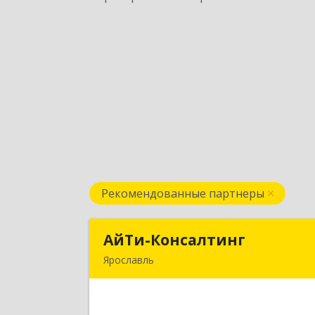
Рекомендованные партнеры
АйТи-Консалтинг
АйТи-Консалтин
Ярославль
150007, Ярославская обл, Ярославль г
Урочская ул, дом № 19, пом.2