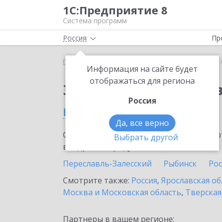
1С:Предприятие 8
Система программ
Россия
Пр
Главная
Сервисы ИТС
1С:Онлайн-заказы
1С
Информация на сайте будет
отображаться для региона
Заказать 1С:Онлайн-
Россия
в Ярославле
Да, все верно
Ознакомьтесь с информационными карт
Выбрать другой
внедрение продукта.
Переславль-Залесский
Рыбинск
Ро
Смотрите также:
Россия
,
Ярославская об
Москва и Московская область
,
Тверская
Партнеры в вашем регионе: