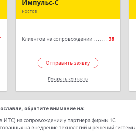
Т
Импульс-С
Импульс-С
Ростов
й
152151, Ярославская обл, Ростовский
№
р-н, Ростов г, Карла Маркса ул, дом №
6
10
7
Клиентов на сопровождении
38
е
Подробнее
Отправить заявку
Отправить заявку
Показать контакты
Назад
ославле, обратите внимание на:
в ИТС) на сопровождении у партнера фирмы 1С.
стованных на внедрение технологий и решений системы