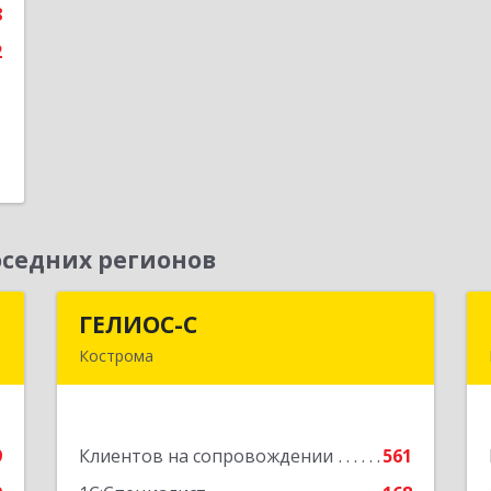
8
е
2
седних регионов
т
ГЕЛИОС-С
ГЕЛИОС-С
Кострома
,
156026, Костромская обл, г.о. город
,
Кострома, Кострома г, Советская ул,
3
дом № 136а
9
Клиентов на сопровождении
561
е
Подробнее