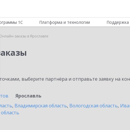
ограммы 1С
Платформа и технологии
Поддержка 
:Онлайн-заказы в Ярославле
заказы
очками, выберите партнёра и отправьте заявку на ко
стов
Ярославль
ласть
,
Владимирская область
,
Вологодская область
,
Ива
 область