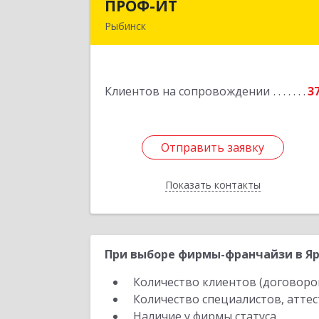
ПРОФ-ИТ
ПРОФ-И
Рыбинск
152901, Ярославская обл, Рыбински
р-н, Рыбинск г, Крестовая ул, дом 
50, оф.
Клиентов на сопровождении
3
Подробне
Отправить заявку
Отправить заявку
Показать контакты
Назад
При выборе фирмы-франчайзи в Яр
Количество клиентов (договоро
Количество специалистов, атте
Наличие у фирмы статуса