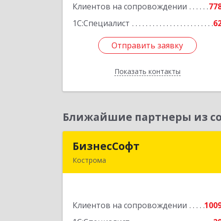
Клиентов на сопровождении
77
Подробне
1С:Специалист
6
Отправить заявку
Отправить заявку
Показать контакты
Назад
Ближайшие партнеры из со
БизнесСофт
БизнесСоф
Кострома
156016, Костромская обл, Кострома г
Профсоюзная ул, дом № 14а, пом.1
каб. 
Клиентов на сопровождении
100
Подробне