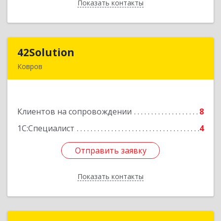
Показать контакты
Назад
42Solution
42Solution
Ковров
601967, Владимирская обл, муниципальный
район Ковровский, сельское поселение
Новосельское, Звёздный (Доброград мкр) б-р,
Клиентов на сопровождении
Здание № 2, этаж 1 ПОМЕЩ. 31
8
1С:Специалист
4
Подробнее
Отправить заявку
Отправить заявку
Показать контакты
Назад