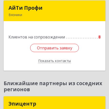
АйТи Профи
АйТи Профи
Вязники
Подробнее
Клиентов на сопровождении
8
Отправить заявку
Отправить заявку
Показать контакты
Назад
Ближайшие партнеры из соседних
регионов
Эпицентр
Эпицентр