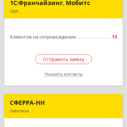
1С:Франчайзинг. Мобитс
1С:Франчайзинг. Мобитс
Шуя
Подробнее
Клиентов на сопровождении
13
Отправить заявку
Отправить заявку
Показать контакты
Назад
СФЕРРА-НН
СФЕРРА-НН
Заволжье
Подробнее