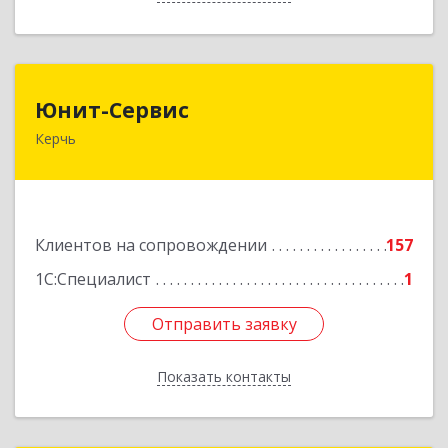
Юнит-Сервис
Юнит-Сервис
Керчь
298300, Крым Респ, Керчь г, Кооперативный
пер, дом № 26
Подробнее
Клиентов на сопровождении
157
1С:Специалист
1
Отправить заявку
Отправить заявку
Показать контакты
Назад