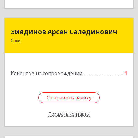
Зиядинов Арсен Салединович
Зиядинов Арсен Салединович
Саки
г.Саки, Интернациональная, 5/2, кв.1
Подробнее
Клиентов на сопровождении
1
Отправить заявку
Отправить заявку
Показать контакты
Назад