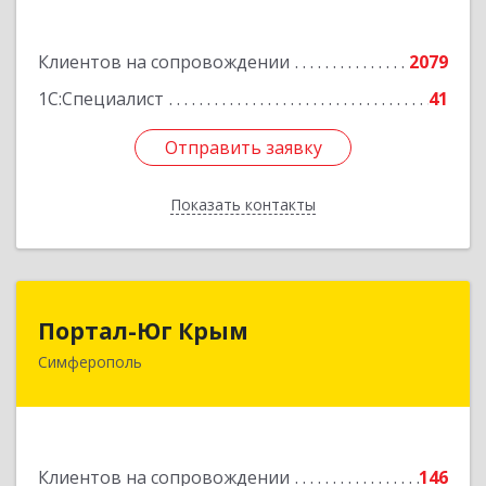
Подробнее
Клиентов на сопровождении
2079
1С:Специалист
41
Отправить заявку
Отправить заявку
Показать контакты
Назад
Портал-Юг Крым
Портал-Юг Крым
Симферополь
295015, Крым Респ, Симферополь г, Козлова ул,
дом № 27
Подробнее
Клиентов на сопровождении
146