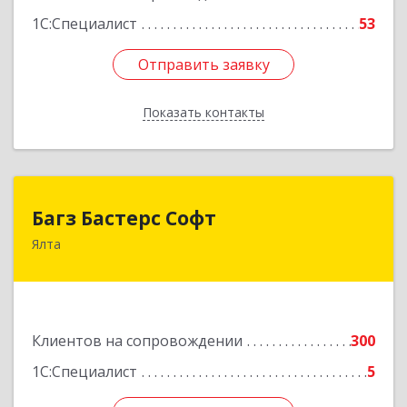
1С:Специалист
53
Отправить заявку
Отправить заявку
Показать контакты
Назад
Багз Бастерс Софт
Багз Бастерс Софт
Ялта
298603, Крым Респ, Ялта г, Свердлова ул, дом №
34
Подробнее
Клиентов на сопровождении
300
1С:Специалист
5