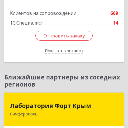
Подробнее
Клиентов на сопровождении
669
1С:Специалист
14
Отправить заявку
Отправить заявку
Показать контакты
Назад
Ближайшие партнеры из соседних
регионов
Лаборатория Форт Крым
Лаборатория Форт Крым
Симферополь
295034, Крым Респ, Симферополь г, Киевская
ул, дом № 79, оф.902