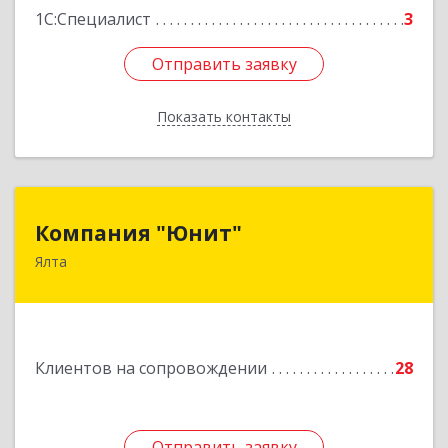
1С:Специалист
3
Отправить заявку
Отправить заявку
Показать контакты
Назад
Компания "Юнит"
Компания "Юнит"
Ялта
298600, Крым Респ, Ялта г, Васильева ул, дом №
16, оф.400
Подробнее
Клиентов на сопровождении
28
Отправить заявку
Отправить заявку