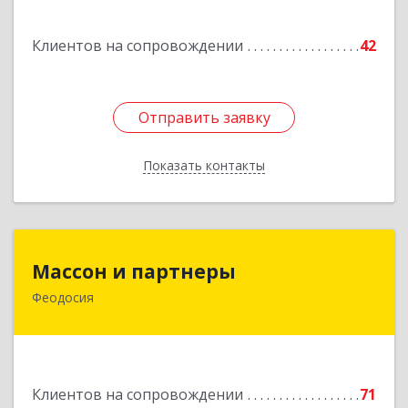
Клиентов на сопровождении
42
Отправить заявку
Отправить заявку
Показать контакты
Назад
Массон и партнеры
Массон и партнеры
Феодосия
298112, Крым Респ, Феодосия г, Крымская ул,
дом № 31
Подробнее
Клиентов на сопровождении
71