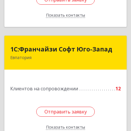
Показать контакты
Назад
1С:Франчайзи Софт Юго-Запад
1С:Франчайзи Софт Юго-Запад
Евпатория
297407, Крым Респ, Евпатория г, Победы пр-кт,
дом № 13, кв.45
Подробнее
Клиентов на сопровождении
12
Отправить заявку
Отправить заявку
Показать контакты
Назад