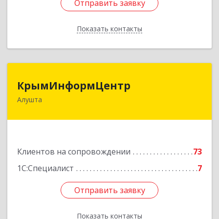
Отправить заявку
Отправить заявку
Показать контакты
Назад
КрымИнформЦентр
КрымИнформЦентр
Алушта
298500, Крым Респ, Алушта г, Горького ул, дом
№ 34А, оф.7
Подробнее
Клиентов на сопровождении
73
1С:Специалист
7
Отправить заявку
Отправить заявку
Показать контакты
Назад