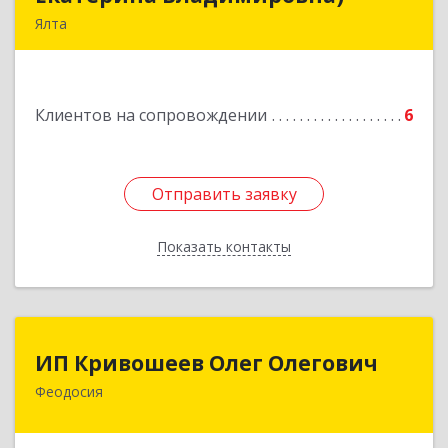
Ялта
98600, г. Ялта, ул. Свердлова, 24
Подробнее
Клиентов на сопровождении
6
Отправить заявку
Отправить заявку
Показать контакты
Назад
ИП Кривошеев Олег Олегович
ИП Кривошеев Олег Олегович
Феодосия
Подробнее