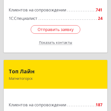
Подробнее
Клиентов на сопровождении
741
1С:Специалист
24
Отправить заявку
Отправить заявку
Показать контакты
Назад
Топ Лайн
Топ Лайн
Магнитогорск
454000, Челябинская обл, Магнитогорск г,
Галиуллина ул, дом № 11, А, кв.1
Подробнее
Клиентов на сопровождении
187