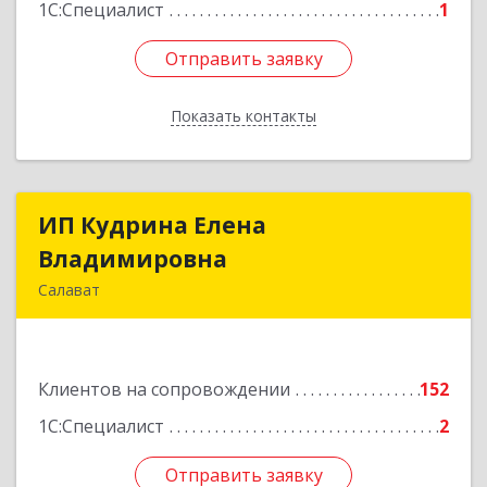
1С:Специалист
1
Отправить заявку
Отправить заявку
Показать контакты
Назад
ИП Кудрина Елена
ИП Кудрина Елена
Владимировна
Владимировна
Салават
453265, Башкортостан Респ, Салават г,
Бекетова ул, дом № 10, кв.87
Клиентов на сопровождении
152
Подробнее
1С:Специалист
2
Отправить заявку
Отправить заявку