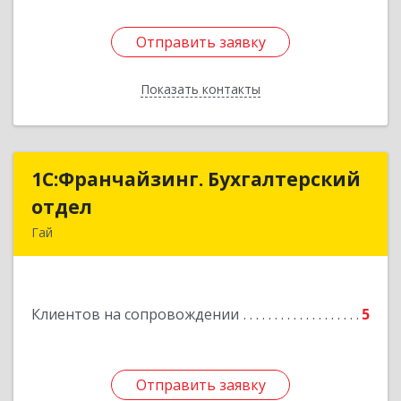
Отправить заявку
Отправить заявку
Показать контакты
Назад
1С:Франчайзинг. Бухгалтерский
1С:Франчайзинг. Бухгалтерский
отдел
отдел
Гай
462635, Оренбургская обл, Гай г, Победы пр-кт,
дом № 1, кв.12
Клиентов на сопровождении
5
Подробнее
Отправить заявку
Отправить заявку