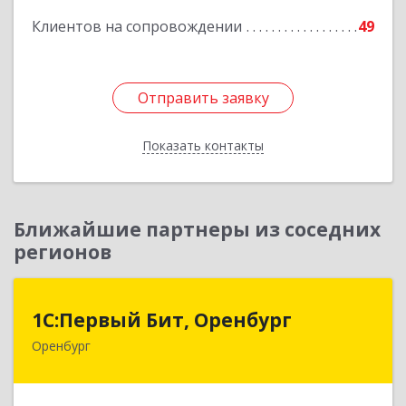
Клиентов на сопровождении
49
Отправить заявку
Отправить заявку
Показать контакты
Назад
Ближайшие партнеры из соседних
регионов
1С:Первый Бит, Оренбург
1С:Первый Бит, Оренбург
Оренбург
460044, Оренбургская обл, Оренбург, Березка
ул, дом № 2/5, пом.4