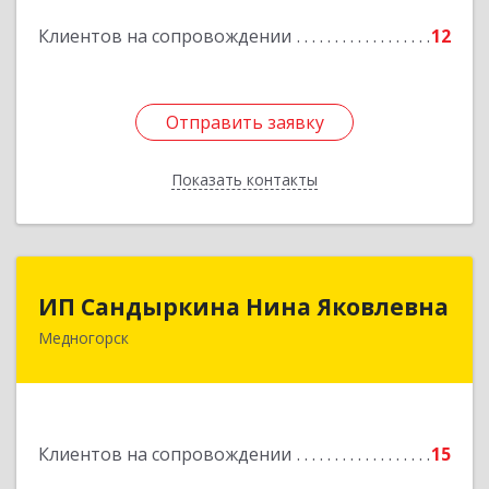
Подробнее
Клиентов на сопровождении
12
Отправить заявку
Отправить заявку
Показать контакты
Назад
ИП Сандыркина Нина Яковлевна
ИП Сандыркина Нина Яковлевна
Медногорск
462270, Оренбургская обл, Медногорск г,
Металлургов ул, дом № 19, кв.22
Подробнее
Клиентов на сопровождении
15