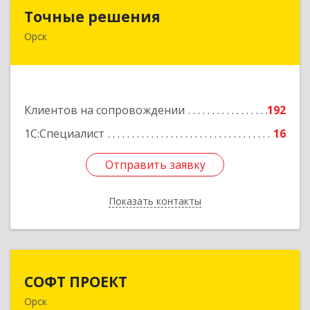
Точные решения
Точные решения
Орск
462403, Оренбургская обл, Орск г,
Краматорская ул, дом № 2Б, пом.3, этаж 1, офис
2
Подробнее
Клиентов на сопровождении
192
1С:Специалист
16
Отправить заявку
Отправить заявку
Показать контакты
Назад
СОФТ ПРОЕКТ
СОФТ ПРОЕКТ
Орск
462430, Оренбургская обл, Орск г,