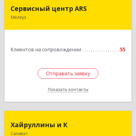
Сервисный центр ARS
Сервисный центр ARS
Мелеуз
Подробнее
Клиентов на сопровождении
55
Отправить заявку
Отправить заявку
Показать контакты
Назад
Хайруллины и К
Хайруллины и К
Салават
453251, Башкортостан Респ, Салават г,