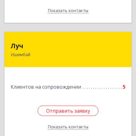
Показать контакты
Назад
Луч
Луч
Ишимбай
453215, Башкортостан Респ, Ишимбайский р-н,
Ишимбай г, Ленина пр-кт, дом № 29, кв.29
Подробнее
Клиентов на сопровождении
5
Отправить заявку
Отправить заявку
Показать контакты
Назад