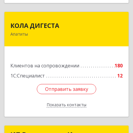
КОЛА ДИГЕСТА
КОЛА ДИГЕСТА
Апатиты
184209, Мурманская обл, Апатиты г,
Космонавтов ул, дом № 17
Подробнее
Клиентов на сопровождении
180
1С:Специалист
12
Отправить заявку
Отправить заявку
Показать контакты
Назад