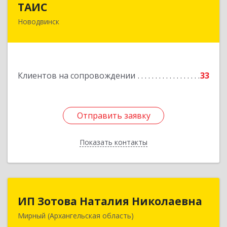
ТАИС
Новодвинск
164902, Архангельская обл, Новодвинск г,
Димитрова ул, дом № 4а
Подробнее
Клиентов на сопровождении
33
Отправить заявку
Отправить заявку
Показать контакты
Назад
ИП Зотова Наталия Николаевна
ИП Зотова Наталия Николаевна
Мирный (Архангельская область)
164170, г.Мирный, Архангельской обл.,