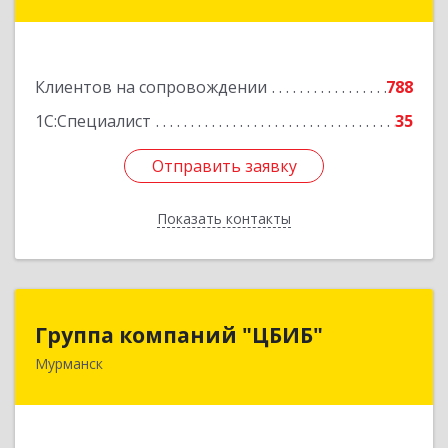
ул, дом № 10
Подробнее
Клиентов на сопровождении
788
1С:Специалист
35
Отправить заявку
Отправить заявку
Показать контакты
Назад
Группа компаний "ЦБИБ"
Группа компаний "ЦБИБ"
Мурманск
183010, Мурманская обл, Мурманск г, Кирова
пр-кт, дом № 17
Подробнее