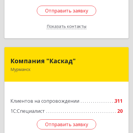
Отправить заявку
Отправить заявку
Показать контакты
Назад
Компания "Каскад"
Компания "Каскад"
Мурманск
183038, Мурманская обл, Мурманск г, Бабикова
проезд, дом № 12, кв.59
Подробнее
Клиентов на сопровождении
311
1С:Специалист
20
Отправить заявку
Отправить заявку