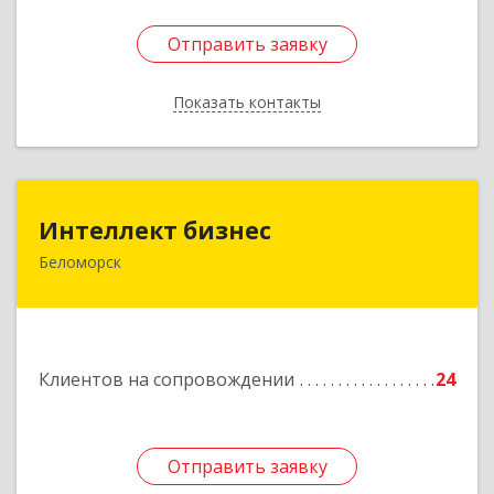
Отправить заявку
Отправить заявку
Показать контакты
Назад
Интеллект бизнес
Интеллект бизнес
Беломорск
г. Беломорск, Портовое шоссе, д.1
Подробнее
Клиентов на сопровождении
24
Отправить заявку
Отправить заявку