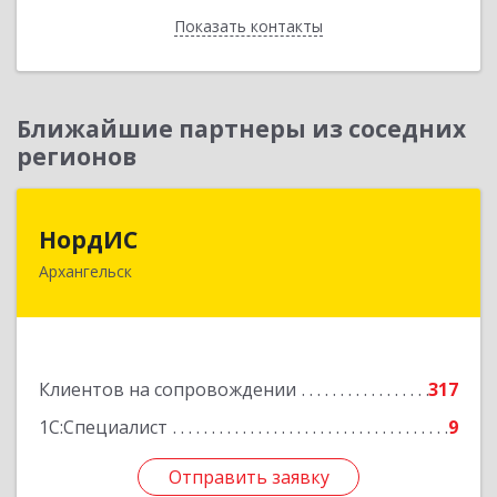
Показать контакты
Назад
Ближайшие партнеры из соседних
регионов
НордИС
НордИС
Архангельск
163071, Архангельская обл, Архангельск г,
Гайдара ул, дом № 55, оф.18
Подробнее
Клиентов на сопровождении
317
1С:Специалист
9
Отправить заявку
Отправить заявку