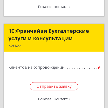
Показать контакты
Назад
1С:Франчайзи Бухгалтерские
1С:Франчайзи Бухгалтерские
услуги и консультации
услуги и консультации
Ковдор
Подробнее
Клиентов на сопровождении
9
Отправить заявку
Отправить заявку
Показать контакты
Назад