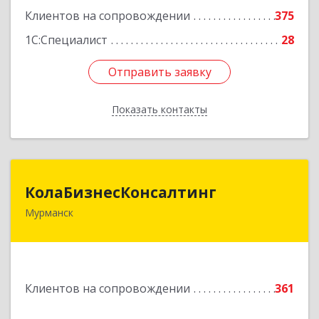
Клиентов на сопровождении
375
1С:Специалист
28
Отправить заявку
Отправить заявку
Показать контакты
Назад
КолаБизнесКонсалтинг
КолаБизнесКонсалтинг
Мурманск
183074, Мурманская обл, Мурманск г,
Полярный Круг ул, дом № 3
Подробнее
Клиентов на сопровождении
361