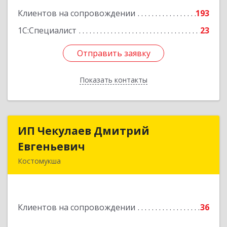
Клиентов на сопровождении
193
1С:Специалист
23
Отправить заявку
Отправить заявку
Показать контакты
Назад
ИП Чекулаев Дмитрий
ИП Чекулаев Дмитрий
Евгеньевич
Евгеньевич
Костомукша
Подробнее
Клиентов на сопровождении
36