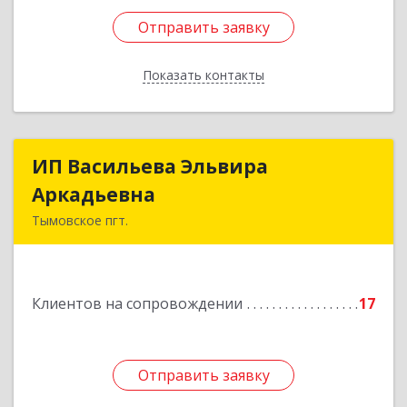
Отправить заявку
Отправить заявку
Показать контакты
Назад
ИП Васильева Эльвира
ИП Васильева Эльвира
Аркадьевна
Аркадьевна
Тымовское пгт.
694400, Сахалинская обл, Тымовский р-н,
Тымовское пгт, Красноармейская ул, дом № 34,
кв.9
Клиентов на сопровождении
17
Подробнее
Отправить заявку
Отправить заявку