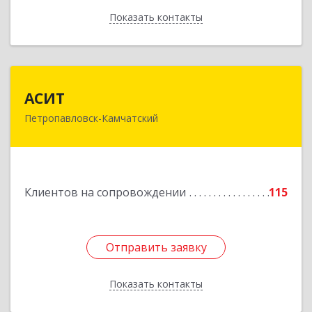
Показать контакты
Назад
АСИТ
АСИТ
Петропавловск-Камчатский
683031, Камчатский край, Петропавловск-
Камчатский г, Топоркова ул, дом № 9/8, офис
"С"
Подробнее
Клиентов на сопровождении
115
Отправить заявку
Отправить заявку
Показать контакты
Назад