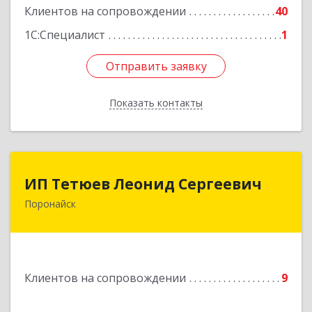
Клиентов на сопровождении
40
1С:Специалист
1
Отправить заявку
Отправить заявку
Показать контакты
Назад
ИП Тетюев Леонид Сергеевич
ИП Тетюев Леонид Сергеевич
Поронайск
694242, Сахалинская обл, Поронайск г, Фрунзе
ул, дом № 14, кв.51
Подробнее
Клиентов на сопровождении
9