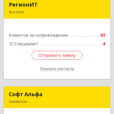
РегионИТ
РегионИТ
Выселки
353103, Краснодарский край, м.р-н
Выселковский, с.п. Выселковское, Выселки ст-
ца, Рябиновая (Дорожник тер. ДПК) ул, дом №
Клиентов на сопровождении
173/1
63
1С:Специалист
4
Подробнее
Отправить заявку
Отправить заявку
Показать контакты
Назад
Софт Альфа
Софт Альфа
Каневская
353730, Краснодарский край, Каневской р-н,
Каневская ст-ца, Нестеренко ул, дом № 81