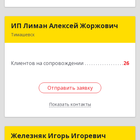
ИП Лиман Алексей Жоржович
ИП Лиман Алексей Жоржович
Тимашевск
352731, Краснодарский край, Тимашевский р-н,
Комсомольский п, Мира ул, дом № 76
Клиентов на сопровождении
26
Подробнее
Отправить заявку
Отправить заявку
Показать контакты
Назад
Железняк Игорь Игоревич
Железняк Игорь Игоревич