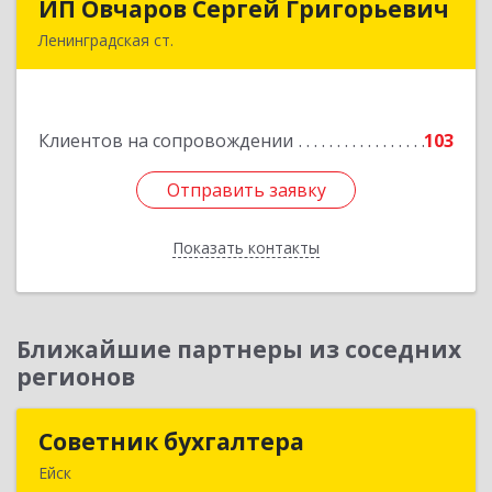
ИП Овчаров Сергей Григорьевич
ИП Овчаров Сергей Григорьевич
Ленинградская ст.
353740, Краснодарский край, Ленинградский р-
н, Ленинградская ст-ца, Космонавтов ул, дом
№ 73
Клиентов на сопровождении
103
Подробнее
Отправить заявку
Отправить заявку
Показать контакты
Назад
Ближайшие партнеры из соседних
регионов
Советник бухгалтера
Советник бухгалтера
Ейск