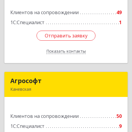
Клиентов на сопровождении
49
Подробнее
1С:Специалист
1
Отправить заявку
Отправить заявку
Показать контакты
Назад
Агрософт
Агрософт
Каневская
353730, Краснодарский край, Каневская ст-ца,
Гагарина ул, дом № 13
Клиентов на сопровождении
50
Подробнее
1С:Специалист
9