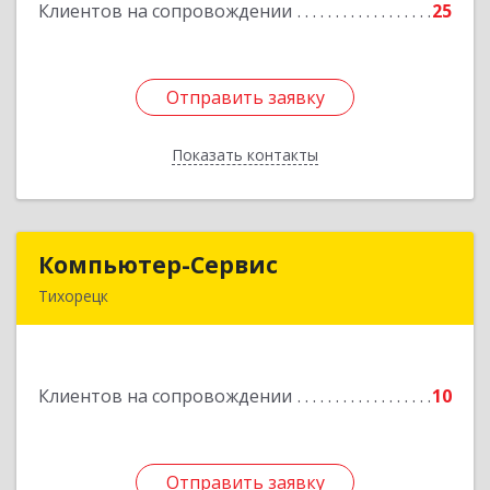
Клиентов на сопровождении
25
Подробнее
Отправить заявку
Отправить заявку
Показать контакты
Назад
Компьютер-Сервис
Компьютер-Сервис
Тихорецк
352040, Краснодарский край, Павловский р-н,
Павловская ст-ца, Горького ул, дом № 271
Клиентов на сопровождении
10
Подробнее
Отправить заявку
Отправить заявку