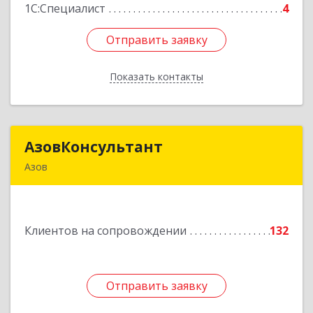
1С:Специалист
4
Отправить заявку
Отправить заявку
Показать контакты
Назад
АзовКонсультант
АзовКонсультант
Азов
346780, Ростовская обл, Азов г, Петровский б-р,
дом № 5
Клиентов на сопровождении
132
Подробнее
Отправить заявку
Отправить заявку