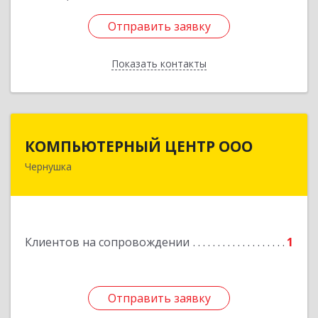
Отправить заявку
Отправить заявку
Показать контакты
Назад
КОМПЬЮТЕРНЫЙ ЦЕНТР ООО
КОМПЬЮТЕРНЫЙ ЦЕНТР ООО
Чернушка
617830, Пермский край г. Чернушка, ул.
Коммунистическая, д. 9
Подробнее
Клиентов на сопровождении
1
Отправить заявку
Отправить заявку