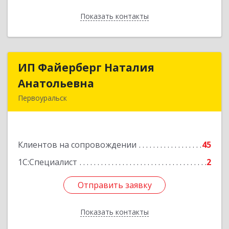
Показать контакты
Назад
ИП Файерберг Наталия
ИП Файерберг Наталия
Анатольевна
Анатольевна
Первоуральск
623119, Свердловская обл, Первоуральск г,
Строителей ул, дом № 38-24
Клиентов на сопровождении
45
Подробнее
1С:Специалист
2
Отправить заявку
Отправить заявку
Показать контакты
Назад