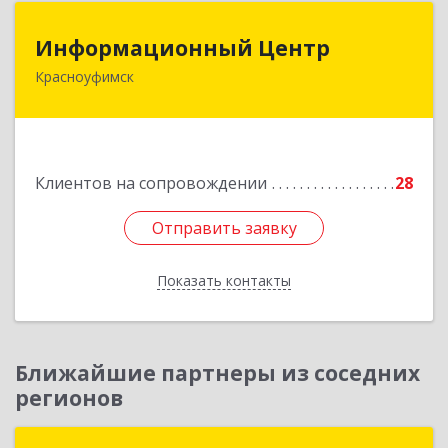
Информационный Центр
Информационный Центр
Красноуфимск
623300, Свердловская обл, Красноуфимск г,
Мизерова ул, дом № 112А
Подробнее
Клиентов на сопровождении
28
Отправить заявку
Отправить заявку
Показать контакты
Назад
Ближайшие партнеры из соседних
регионов