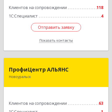
Подробнее
Клиентов на сопровождении
118
1С:Специалист
4
Отправить заявку
Отправить заявку
Показать контакты
Назад
ПрофиЦентр АЛЬЯНС
ПрофиЦентр АЛЬЯНС
Новоуральск
624133, Свердловская обл, Новоуральск г, Льва
Толстого ул, Здание № 2а, оф.106
Подробнее
Клиентов на сопровождении
63
1С:Специалист
1