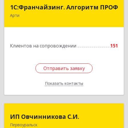
1С:Франчайзинг. Алгоритм ПРОФ
1С:Франчайзинг. Алгоритм ПРОФ
Арти
623340, Свердловская обл, Артинский р-н, Арти
рп, Рабочей молодежи ул, дом № 94, оф.3А
Подробнее
Клиентов на сопровождении
151
Отправить заявку
Отправить заявку
Показать контакты
Назад
ИП Овчинникова С.И.
ИП Овчинникова С.И.
Первоуральск
623119, Свердловская обл, Первоуральск г,