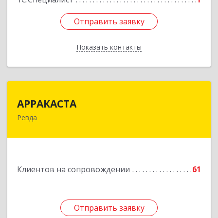
Отправить заявку
Отправить заявку
Показать контакты
Назад
АРРАКАСТА
АРРАКАСТА
Ревда
623286, Свердловская обл, Ревда г, Азина ул,
Здание № 83, оф.3
Подробнее
Клиентов на сопровождении
61
Отправить заявку
Отправить заявку