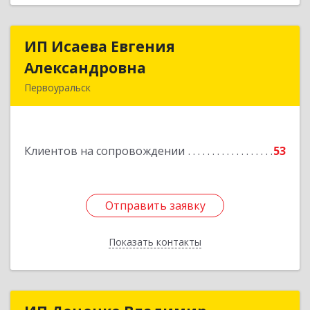
ИП Исаева Евгения
ИП Исаева Евгения
Александровна
Александровна
Первоуральск
Подробнее
Клиентов на сопровождении
53
Отправить заявку
Отправить заявку
Показать контакты
Назад