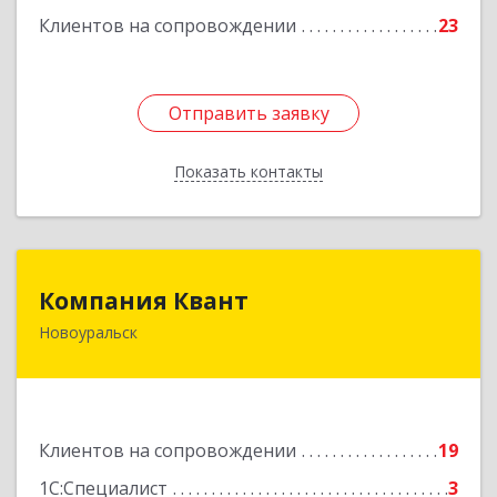
Клиентов на сопровождении
23
Отправить заявку
Отправить заявку
Показать контакты
Назад
Компания Квант
Компания Квант
Новоуральск
624130, Свердловская обл, Новоуральск г,
Автозаводская ул, дом № 11, кв.3
Подробнее
Клиентов на сопровождении
19
1С:Специалист
3