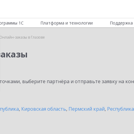
ограммы 1С
Платформа и технологии
Поддержка 
Онлайн-заказы в Глазове
заказы
очками, выберите партнёра и отправьте заявку на ко
спублика
,
Кировская область
,
Пермский край
,
Республик