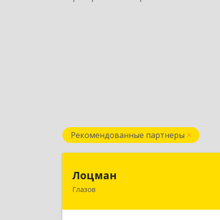
Рекомендованные партнеры
Лоцма
Лоцман
Глазов
427620, Удмуртская Респ, Глазов г
Сибирская ул, дом № 2