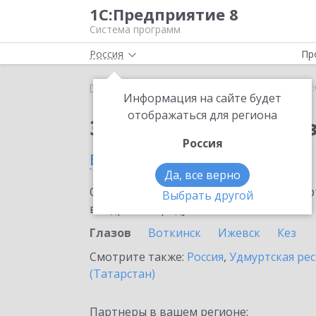
1С:Предприятие 8
Система программ
Россия
Пр
Главная
Сервисы ИТС
1С:Онлайн-заказы
1С:
Информация на сайте будет
отображаться для региона
Заказать 1С:Онлайн-
Россия
в Глазове
Да, все верно
Ознакомьтесь с информационными карт
Выбрать другой
внедрение продукта.
Глазов
Воткинск
Ижевск
Кез
Смотрите также:
Россия
,
Удмуртская ре
(Татарстан)
Партнеры в вашем регионе: