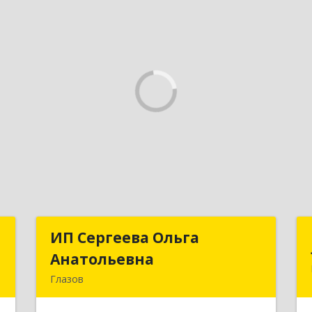
н
ИП Сергеева Ольга
ИП Сергеева Ольга
Анатольевна
Анатольевна
,
Глазов
0
427620, Удмуртская Респ, Глазов г,
Дзержинского ул, дом № 27/10-2