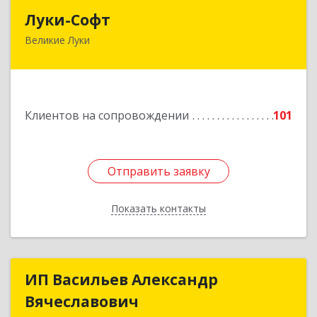
Луки-Софт
Луки-Софт
Великие Луки
182113, Псковская обл, Великие Луки г,
Октябрьский пр-кт, дом № 56А, оф.2
Подробнее
Клиентов на сопровождении
101
Отправить заявку
Отправить заявку
Показать контакты
Назад
ИП Васильев Александр
ИП Васильев Александр
Вячеславович
Вячеславович