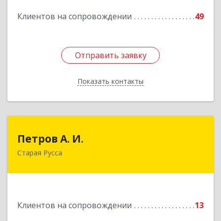
Клиентов на сопровождении
49
Подробнее
Отправить заявку
Отправить заявку
Показать контакты
Назад
Петров А. И.
Петров А. И.
Старая Русса
Старая Русса, пер.Волотовский, д.23
Подробнее
Клиентов на сопровождении
13