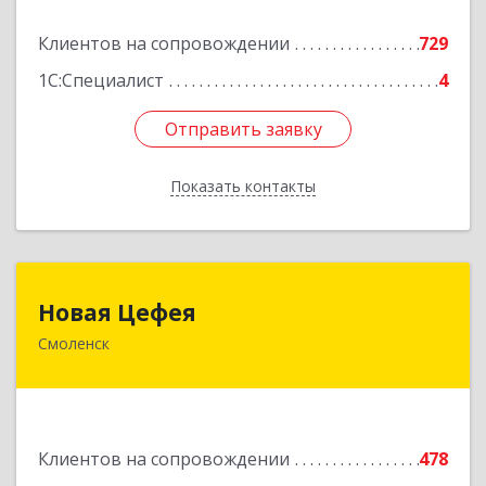
Подробнее
Клиентов на сопровождении
729
1С:Специалист
4
Отправить заявку
Отправить заявку
Показать контакты
Назад
Новая Цефея
Новая Цефея
Смоленск
214018, Смоленская обл, Смоленск г, Раевского
ул, дом № 10
Подробнее
Клиентов на сопровождении
478