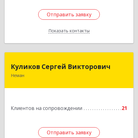
Отправить заявку
Отправить заявку
Показать контакты
Назад
Куликов Сергей Викторович
Куликов Сергей Викторович
Неман
238710, Калининградская обл, Неман г,
Красноармейская ул, дом № 8, кв.60
Подробнее
Клиентов на сопровождении
21
Отправить заявку
Отправить заявку