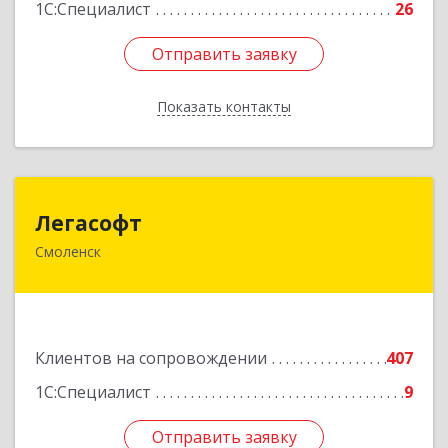
1С:Специалист
26
Отправить заявку
Отправить заявку
Показать контакты
Назад
Легасофт
Легасофт
Смоленск
214018, Смоленская обл, Смоленск г, Ново-
Рославльская ул, дом № 13
Подробнее
Клиентов на сопровождении
407
1С:Специалист
9
Отправить заявку
Отправить заявку