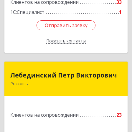
Клиентов на сопровождении
33
1С:Специалист
1
Отправить заявку
Отправить заявку
Показать контакты
Назад
Лебединский Петр Викторович
Лебединский Петр Викторович
Россошь
396650, Воронежская обл., г. Россошь, пер.
Крамского 11
Подробнее
Клиентов на сопровождении
23