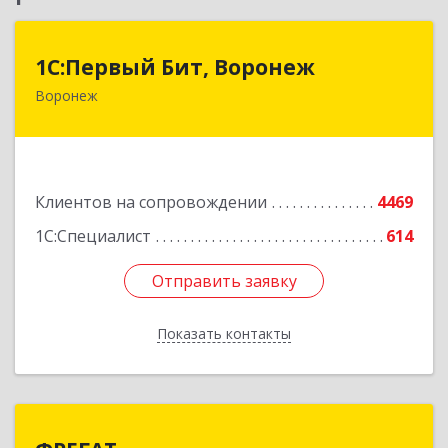
1С:Первый Бит, Воронеж
1С:Первый Бит, Воронеж
Воронеж
394006, Воронежская обл, Воронеж г, 20-летия
Октября ул, дом № 119, оф.711
Подробнее
Клиентов на сопровождении
4469
1С:Специалист
614
Отправить заявку
Отправить заявку
Показать контакты
Назад
ФРЕГАТ