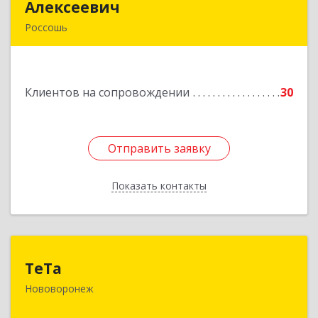
Алексеевич
Алексеевич
Россошь
396650, Воронежская обл, Россошанский р-н,
Россошь г,ул Октябрьская 76 Г
Клиентов на сопровождении
30
Подробнее
Отправить заявку
Отправить заявку
Показать контакты
Назад
ТеТа
ТеТа
Нововоронеж
396 073, Нововоронеж г, а/я, дом № 30