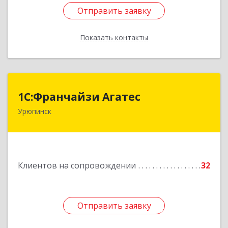
Отправить заявку
Отправить заявку
Показать контакты
Назад
1С:Франчайзи Агатес
1С:Франчайзи Агатес
Урюпинск
403113, Волгоградская обл, Урюпинск г, Ленина
пр-кт, дом № 90а
Подробнее
Клиентов на сопровождении
32
Отправить заявку
Отправить заявку