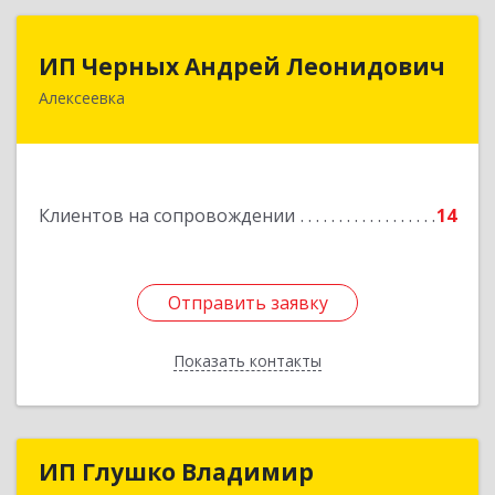
ИП Черных Андрей Леонидович
ИП Черных Андрей Леонидович
Алексеевка
309850, Белгородская обл, Алексеевский р-н,
Алексеевка г, Совхозная ул, дом № 23, кв.2
Подробнее
Клиентов на сопровождении
14
Отправить заявку
Отправить заявку
Показать контакты
Назад
ИП Глушко Владимир
ИП Глушко Владимир