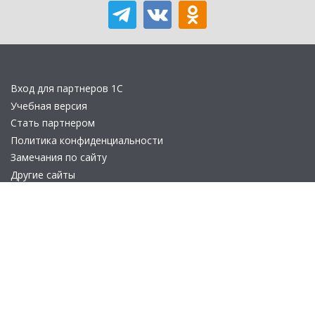
Вход для партнеров 1С
Учебная версия
Стать партнером
Политика конфиденциальности
Замечания по сайту
Другие сайты
Телефон:
+7 (495) 737-92-57
Email:
site_v8@1c.ru
Отдел продаж:
г. Москва
,
улица Селезнёвская, дом 21