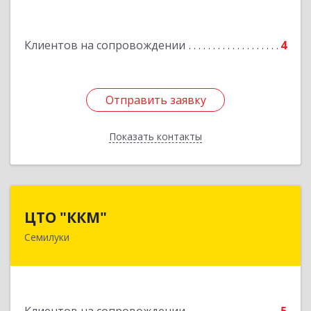
Подробнее
Клиентов на сопровождении
4
Отправить заявку
Отправить заявку
Показать контакты
Назад
ЦТО "ККМ"
ЦТО "ККМ"
Семилуки
Подробнее