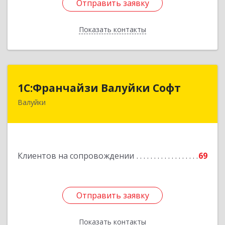
Отправить заявку
Отправить заявку
Показать контакты
Назад
1С:Франчайзи Валуйки Софт
1С:Франчайзи Валуйки Софт
Валуйки
309996, Белгородская обл, Валуйки г, Горького,
дом № 21, кв.21
Подробнее
Клиентов на сопровождении
69
Отправить заявку
Отправить заявку
Показать контакты
Назад