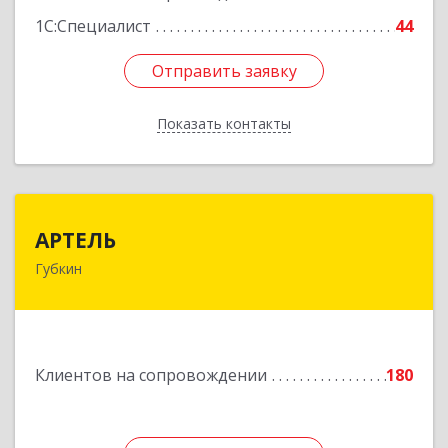
1С:Специалист
44
Отправить заявку
Отправить заявку
Показать контакты
Назад
АРТЕЛЬ
АРТЕЛЬ
Губкин
309181, Белгородская обл, Губкинский р-н,
Губкин г, Мира ул, дом № 20, оф.506
Подробнее
Клиентов на сопровождении
180