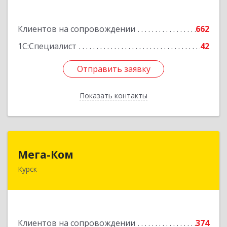
Подробнее
Клиентов на сопровождении
662
1С:Специалист
42
Отправить заявку
Отправить заявку
Показать контакты
Назад
Мега-Ком
Мега-Ком
Курск
305001, Курская обл, Курск г, Красной Армии ул,
дом № 23 А
Подробнее
Клиентов на сопровождении
374