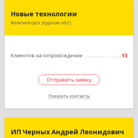
Новые технологии
Новые технологии
Железногорск (Курская обл.)
307170, Курская обл, Железногорский р-н,
Железногорск г, Автолюбителей пер, дом № 5,
офис 7
Подробнее
Клиентов на сопровождении
13
Отправить заявку
Отправить заявку
Показать контакты
Назад
ИП Черных Андрей Леонидович
ИП Черных Андрей Леонидович