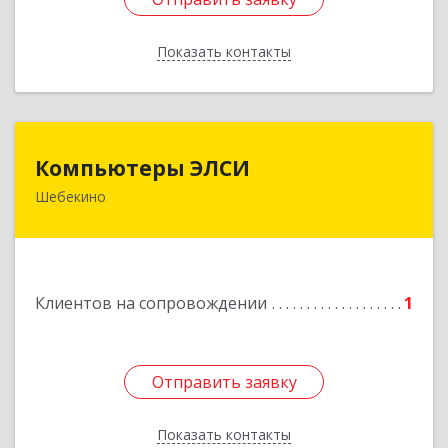
Показать контакты
Назад
Компьютеры ЭЛСИ
Компьютеры ЭЛСИ
Шебекино
309290, Белгородская обл, Шебекино,
ул.Ленина , д.12
Подробнее
Клиентов на сопровождении
1
Отправить заявку
Отправить заявку
Показать контакты
Назад