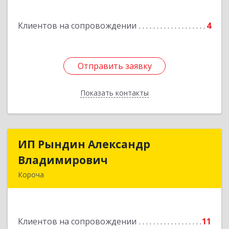
Клиентов на сопровождении
4
Отправить заявку
Отправить заявку
Показать контакты
Назад
ИП Рындин Александр
ИП Рындин Александр
Владимирович
Владимирович
Короча
309 201, Белгородская обл, Корочанский р-н,
Дальняя Игуменка с, Кураковка ул, дом № 76
Клиентов на сопровождении
11
Подробнее