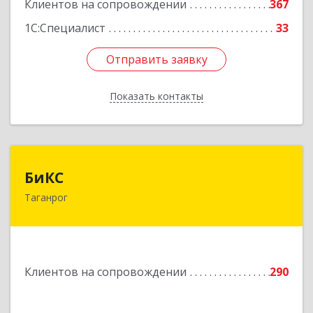
Клиентов на сопровождении
367
1С:Специалист
33
Отправить заявку
Отправить заявку
Показать контакты
Назад
БиКС
БиКС
Таганрог
347900, Ростовская обл, Таганрог г, Фрунзе ул,
дом № 74, кв.1
Подробнее
Клиентов на сопровождении
290