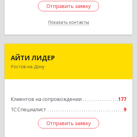
Отправить заявку
Отправить заявку
Показать контакты
Назад
АЙТИ ЛИДЕР
АЙТИ ЛИДЕР
Ростов-на-Дону
344065, Ростовская обл, Ростов-на-Дону г,
Беломорский пер, дом № 98, оф.206
Подробнее
Клиентов на сопровождении
177
1С:Специалист
9
Отправить заявку
Отправить заявку