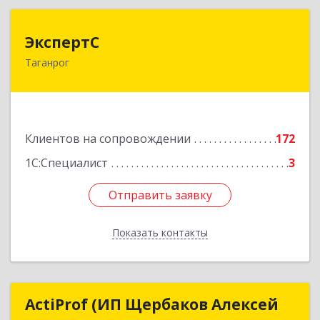
ЭкспертС
ЭкспертС
Таганрог
347905, Ростовская обл, Таганрог г,
Социалистическая ул, дом № 2, оф.300
Подробнее
Клиентов на сопровождении
172
1С:Специалист
3
Отправить заявку
Отправить заявку
Показать контакты
Назад
ActiProf (ИП Щербаков Алексей
ActiProf (ИП Щербаков Алексей