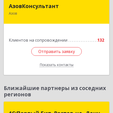
АзовКонсультант
АзовКонсультант
Азов
346780, Ростовская обл, Азов г, Петровский б-р,
дом № 5
Подробнее
Клиентов на сопровождении
132
Отправить заявку
Отправить заявку
Показать контакты
Назад
Ближайшие партнеры из соседних
регионов
1С:Первый Бит, Ростов-на- Дону