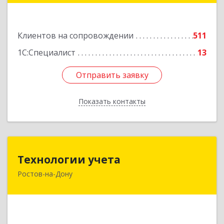
47Б
Подробнее
Клиентов на сопровождении
511
1С:Специалист
13
Отправить заявку
Отправить заявку
Показать контакты
Назад
Технологии учета
Технологии учета
Ростов-на-Дону
344064, Ростовская обл, Ростов-на-Дону г,
Вавилова ул, дом № 68, оф.309
Подробнее