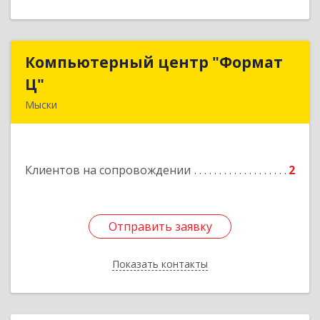
Компьютерный центр "Формат
Компьютерный центр "Формат
Ц"
Ц"
Мыски
652840, Кемеровская обл, Мыски г, Вахрушева
ул, д. 7, кв. 48
Клиентов на сопровождении
2
Подробнее
Отправить заявку
Отправить заявку
Показать контакты
Назад