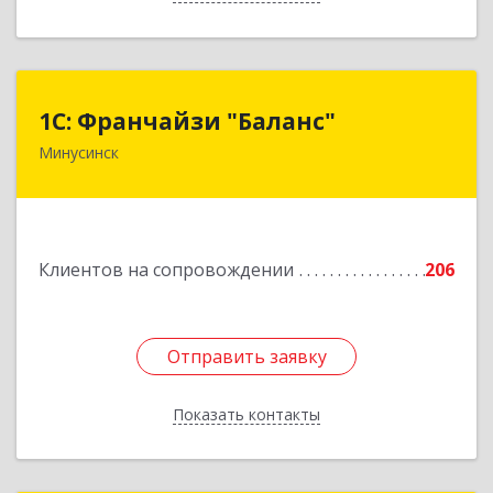
1С: Франчайзи "Баланс"
1С: Франчайзи "Баланс"
Минусинск
662610, Красноярский край, Минусинск г,
Абаканская ул, дом № 43а, пом.14
Подробнее
Клиентов на сопровождении
206
Отправить заявку
Отправить заявку
Показать контакты
Назад