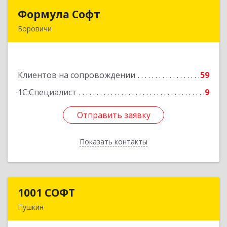
Формула Софт
Формула Софт
Боровичи
174411, Новгородская обл, Боровичский р-н,
Боровичи г, Международная ул, дом № 6
Клиентов на сопровождении
59
Подробнее
1С:Специалист
9
Отправить заявку
Отправить заявку
Показать контакты
Назад
1001 СОФТ
1001 СОФТ
Пушкин
196608, Санкт-Петербург г, Пушкин г,