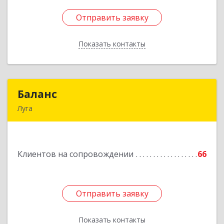
Отправить заявку
Отправить заявку
Показать контакты
Назад
Баланс
Баланс
Луга
188230, Ленинградская обл, Луга г, Урицкого
пр-кт, дом № 77а
Клиентов на сопровождении
66
Подробнее
Отправить заявку
Отправить заявку
Показать контакты
Назад