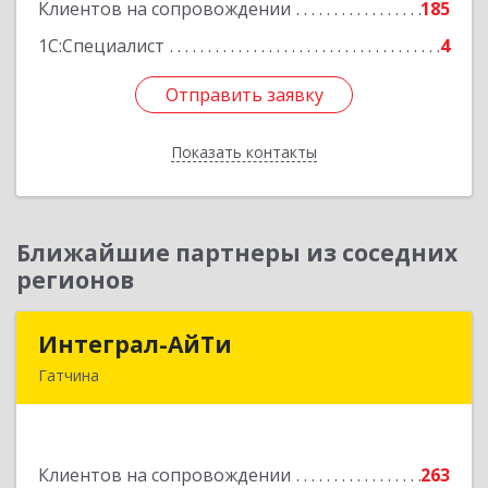
Клиентов на сопровождении
185
Подробнее
1С:Специалист
4
Отправить заявку
Отправить заявку
Показать контакты
Назад
Ближайшие партнеры из соседних
регионов
Интеграл-АйТи
Интеграл-АйТи
Гатчина
188300, Ленинградская обл, Гатчинский р-н,
Гатчина г, 25 Октября пр-кт, дом № 42, литера
А, оф.412
Клиентов на сопровождении
263