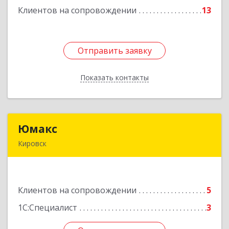
Клиентов на сопровождении
13
Отправить заявку
Отправить заявку
Показать контакты
Назад
Юмакс
Юмакс
Кировск
187340, Ленинградская обл, Кировский р-н,
Кировск г, Новая ул, дом № 5А
Клиентов на сопровождении
5
Подробнее
1С:Специалист
3