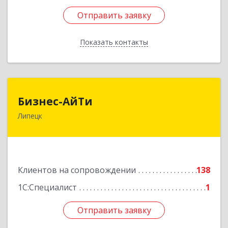
Отправить заявку
Отправить заявку
Показать контакты
Назад
Бизнес-АйТи
Бизнес-АйТи
Липецк
398008, Липецкая обл, Липецк г, 50 лет НЛМК
ул, дом № 11, пом.18
Подробнее
Клиентов на сопровождении
138
1С:Специалист
1
Отправить заявку
Отправить заявку