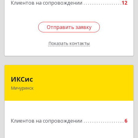
Клиентов на сопровождении
12
Отправить заявку
Отправить заявку
Показать контакты
Назад
ИКСис
ИКСис
Мичуринск
393761, Тамбовская обл, Мичуринск г,
Набережная ул, дом № 275
Подробнее
Клиентов на сопровождении
6