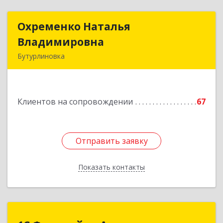
Охременко Наталья
Охременко Наталья
Владимировна
Владимировна
Бутурлиновка
Подробнее
Клиентов на сопровождении
67
Отправить заявку
Отправить заявку
Показать контакты
Назад
1С:Франчайзи Агатес