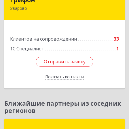
Уварово
393461, Тамбовская обл, Уварово г, Южная ул,
дом № 40А
Подробнее
Клиентов на сопровождении
33
1С:Специалист
1
Отправить заявку
Отправить заявку
Показать контакты
Назад
Ближайшие партнеры из соседних
регионов
ГК ПРОФИТ