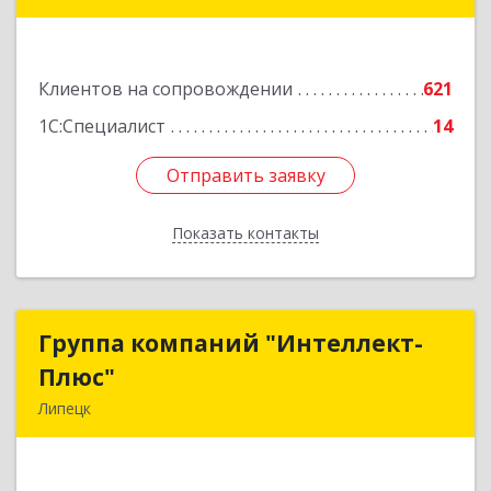
ул, дом № 191
Подробнее
Клиентов на сопровождении
621
1С:Специалист
14
Отправить заявку
Отправить заявку
Показать контакты
Назад
Группа компаний "Интеллект-
Группа компаний "Интеллект-
Плюс"
Плюс"
Липецк
398024, Липецкая обл, Липецк г, Победы пл,
дом № 8, 306