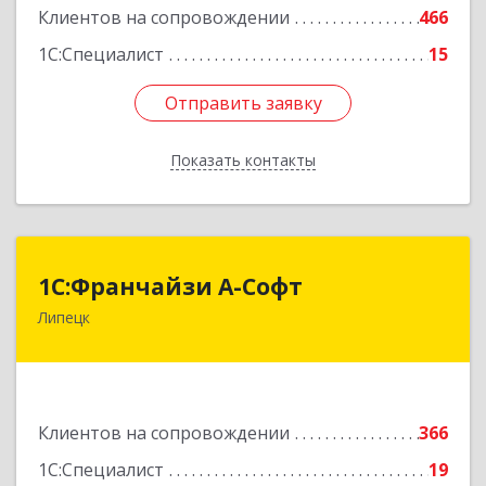
Клиентов на сопровождении
466
Подробнее
1С:Специалист
15
Отправить заявку
Отправить заявку
Показать контакты
Назад
1С:Франчайзи А-Софт
1С:Франчайзи А-Софт
Липецк
398059, Липецкая обл, Липецк г, Фрунзе ул,
дом № 27
Подробнее
Клиентов на сопровождении
366
1С:Специалист
19