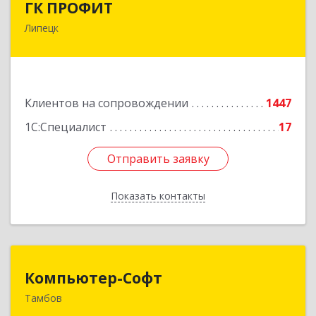
ГК ПРОФИТ
Липецк
398001, Липецкая обл, Липецк г, Советская ул,
дом № 66Б, пом.8
Подробнее
Клиентов на сопровождении
1447
1С:Специалист
17
Отправить заявку
Отправить заявку
Показать контакты
Назад
Компьютер-Софт
Компьютер-Софт
Тамбов
392000, Тамбовская обл, Тамбов г, Советская