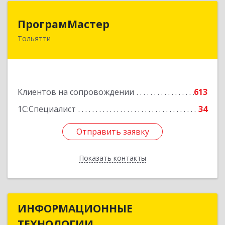
ПрограмМастер
ПрограмМастер
Тольятти
445004, Самарская обл, Тольятти г,
Автозаводское ш, дом № 51
Подробнее
Клиентов на сопровождении
613
1С:Специалист
34
Отправить заявку
Отправить заявку
Показать контакты
Назад
ИНФОРМАЦИОННЫЕ
ИНФОРМАЦИОННЫЕ
ТЕХНОЛОГИИ
ТЕХНОЛОГИИ