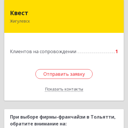
Квест
Квест
Жигулевск
445350, Самарская обл., Жигулевск, ул.Пушкина,
21, офис 4
Подробнее
Клиентов на сопровождении
1
Отправить заявку
Отправить заявку
Показать контакты
Назад
При выборе фирмы-франчайзи в Тольятти,
обратите внимание на: