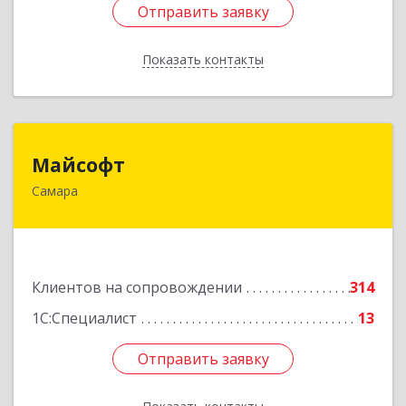
Отправить заявку
Отправить заявку
Показать контакты
Назад
Майсофт
Майсофт
Самара
443076, Самарская обл, Самара г, Партизанская
ул, дом № 177А, ком.1,2,3,4,5
Подробнее
Клиентов на сопровождении
314
1С:Специалист
13
Отправить заявку
Отправить заявку