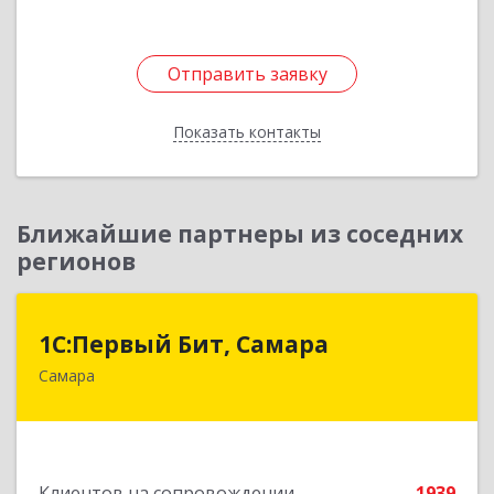
Отправить заявку
Отправить заявку
Показать контакты
Назад
Ближайшие партнеры из соседних
регионов
1С:Первый Бит, Самара
1С:Первый Бит, Самара
Самара
443013, Самарская обл, Самара г, Дачная ул,
дом № 24, пом.2/25
Подробнее
Клиентов на сопровождении
1939