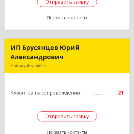
Отправить заявку
Отправить заявку
Показать контакты
Назад
ИП Брусянцев Юрий
ИП Брусянцев Юрий
Александрович
Александрович
Новокуйбышевск
446200, Самарская обл, Новокуйбышевск г,
Гагарина 11
Клиентов на сопровождении
21
Подробнее
Отправить заявку
Отправить заявку
Показать контакты
Назад