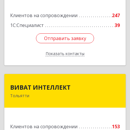
Подробнее
Клиентов на сопровождении
247
1С:Специалист
39
Отправить заявку
Отправить заявку
Показать контакты
Назад
ВИВАТ ИНТЕЛЛЕКТ
ВИВАТ ИНТЕЛЛЕКТ
Тольятти
445040, Самарская обл, Тольятти г, 40 лет
Победы ул, дом № 65Б, оф.308/3
Подробнее
Клиентов на сопровождении
153