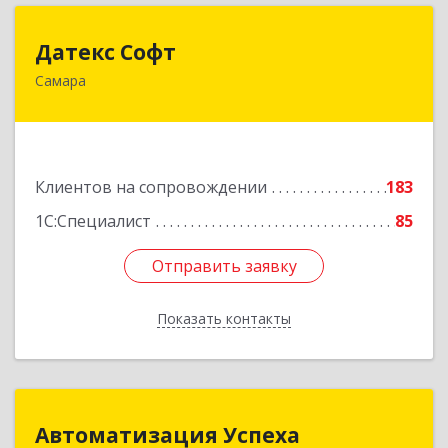
Датекс Софт
Датекс Софт
Самара
443070, Самарская обл, Самара г, Партизанская
ул, дом № 86, оф.723
Подробнее
Клиентов на сопровождении
183
1С:Специалист
85
Отправить заявку
Отправить заявку
Показать контакты
Назад
Автоматизация Успеха
Автоматизация Успеха