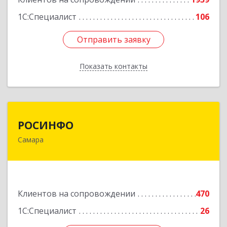
1С:Специалист
106
Отправить заявку
Отправить заявку
Показать контакты
Назад
РОСИНФО
РОСИНФО
Самара
443069, Самарская обл, Самара г, Авроры ул,
дом № 110, оф.24
Подробнее
Клиентов на сопровождении
470
1С:Специалист
26