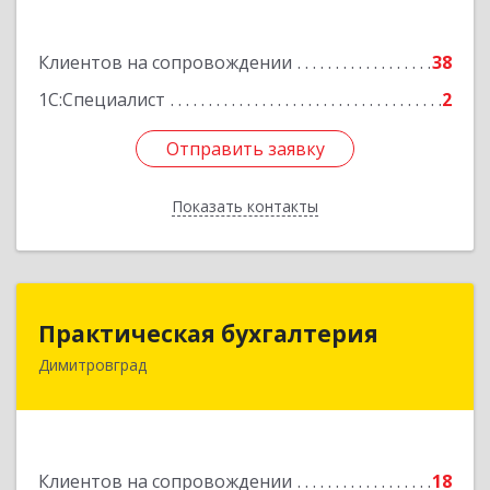
Подробнее
Клиентов на сопровождении
38
1С:Специалист
2
Отправить заявку
Отправить заявку
Показать контакты
Назад
Практическая бухгалтерия
Практическая бухгалтерия
Димитровград
433502, Ульяновская область, г.о. город
Димитровград, г Димитровград, ш
Мулловское, стр. 7/5, офис 5
Подробнее
Клиентов на сопровождении
18