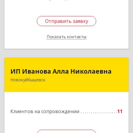
Отправить заявку
Отправить заявку
Показать контакты
Назад
ИП Иванова Алла Николаевна
ИП Иванова Алла Николаевна
Новокуйбышевск
446 201, Самарская обл.,
г.Новокуйбышевск,ул.Ворошилова,д.30,кв.70
Подробнее
Клиентов на сопровождении
11