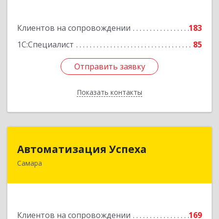
Подробнее
Клиентов на сопровождении
183
1С:Специалист
85
Отправить заявку
Отправить заявку
Показать контакты
Назад
Автоматизация Успеха
Автоматизация Успеха
Самара
443011, Самарская обл, Самара г, 22
Партсъезда ул, дом № 207, оф.14
Подробнее
Клиентов на сопровождении
169