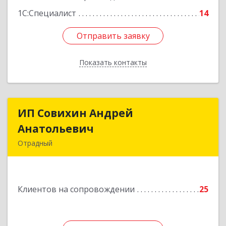
1С:Специалист
14
Отправить заявку
Отправить заявку
Показать контакты
Назад
ИП Совихин Андрей
ИП Совихин Андрей
Анатольевич
Анатольевич
Отрадный
446300, Самарская обл, Отрадный г, Ленина ул,
дом № 3, кв.85
Клиентов на сопровождении
25
Подробнее