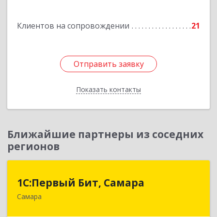
Гагарина 11
Клиентов на сопровождении
21
Подробнее
Отправить заявку
Отправить заявку
Показать контакты
Назад
Ближайшие партнеры из соседних
регионов
1С:Первый Бит, Самара
1С:Первый Бит, Самара
Самара
443013, Самарская обл, Самара г, Дачная ул,
дом № 24, пом.2/25