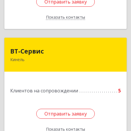
Отправить заявку
Отправить заявку
Показать контакты
Назад
ВТ-Сервис
ВТ-Сервис
Кинель
446436, Самарская обл, Кинель г, Маяковского
ул, дом № 61
Подробнее
Клиентов на сопровождении
5
Отправить заявку
Отправить заявку
Показать контакты
Назад