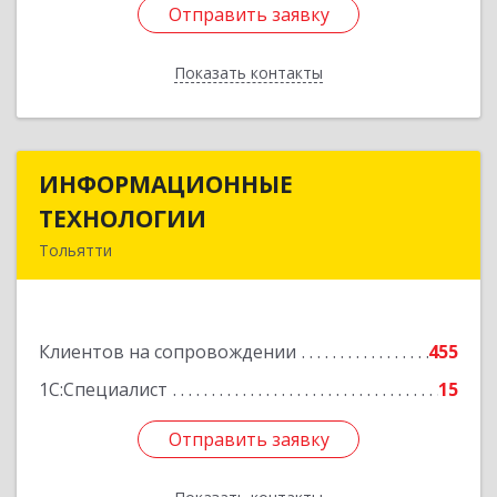
Отправить заявку
Отправить заявку
Показать контакты
Назад
ИНФОРМАЦИОННЫЕ
ИНФОРМАЦИОННЫЕ
ТЕХНОЛОГИИ
ТЕХНОЛОГИИ
Тольятти
445043, Самарская обл, Тольятти г, Южное ш,
дом № 161, корпус 2.1, оф.309А
Клиентов на сопровождении
455
Подробнее
1С:Специалист
15
Отправить заявку
Отправить заявку