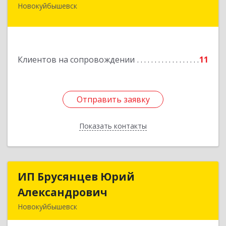
Новокуйбышевск
446 201, Самарская обл.,
г.Новокуйбышевск,ул.Ворошилова,д.30,кв.70
Подробнее
Клиентов на сопровождении
11
Отправить заявку
Отправить заявку
Показать контакты
Назад
ИП Брусянцев Юрий
ИП Брусянцев Юрий
Александрович
Александрович
Новокуйбышевск
446200, Самарская обл, Новокуйбышевск г,