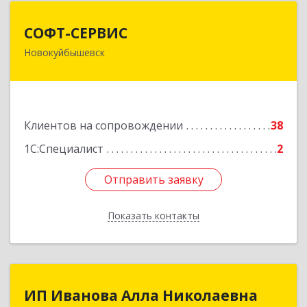
СОФТ-СЕРВИС
СОФТ-СЕРВИС
Новокуйбышевск
446206, Самарская обл, Новокуйбышевск г,
Островского ул, дом № 17А 12, оф.47
Подробнее
Клиентов на сопровождении
38
1С:Специалист
2
Отправить заявку
Отправить заявку
Показать контакты
Назад
ИП Иванова Алла Николаевна
ИП Иванова Алла Николаевна