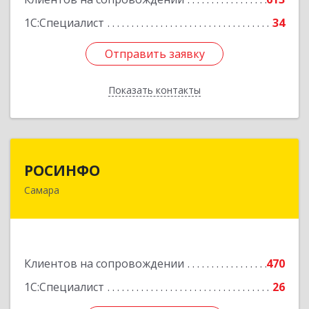
1С:Специалист
34
Отправить заявку
Отправить заявку
Показать контакты
Назад
РОСИНФО
РОСИНФО
Самара
443069, Самарская обл, Самара г, Авроры ул,
дом № 110, оф.24
Подробнее
Клиентов на сопровождении
470
1С:Специалист
26