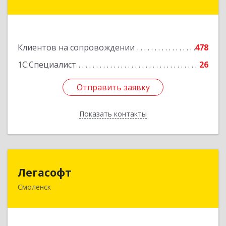
ул, дом № 10
Подробнее
Клиентов на сопровождении
478
1С:Специалист
26
Отправить заявку
Отправить заявку
Показать контакты
Назад
Легасофт
Легасофт
Смоленск
214018, Смоленская обл, Смоленск г, Ново-
Рославльская ул, дом № 13
Подробнее