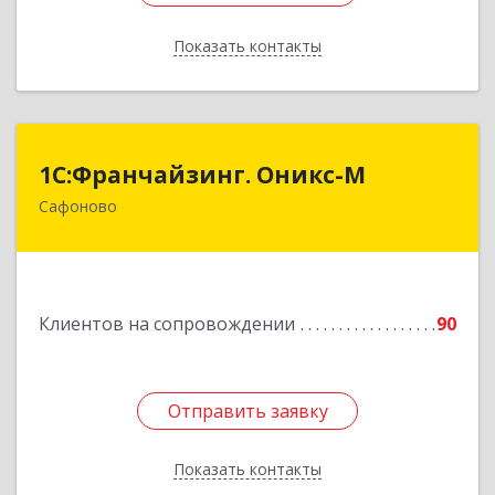
Показать контакты
Назад
1С:Франчайзинг. Оникс-М
1С:Франчайзинг. Оникс-М
Сафоново
215500, Смоленская обл, Сафоновский р-н,
Сафоново г, Революционная ул, дом № 9а
Подробнее
Клиентов на сопровождении
90
Отправить заявку
Отправить заявку
Показать контакты
Назад