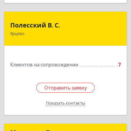
Полесский В. С.
Полесский В. С.
Ярцево
215800,Смоленская обл. г. Ярцево,
ул.Краснофлотская д.30
Подробнее
Клиентов на сопровождении
7
Отправить заявку
Отправить заявку
Показать контакты
Назад