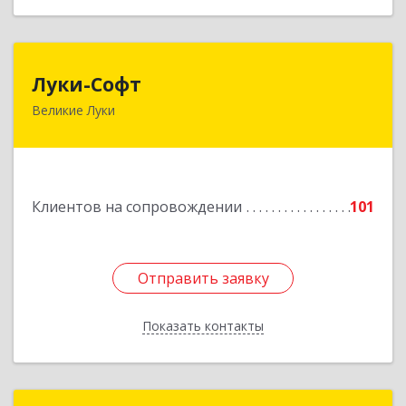
Луки-Софт
Луки-Софт
Великие Луки
182113, Псковская обл, Великие Луки г,
Октябрьский пр-кт, дом № 56А, оф.2
Подробнее
Клиентов на сопровождении
101
Отправить заявку
Отправить заявку
Показать контакты
Назад