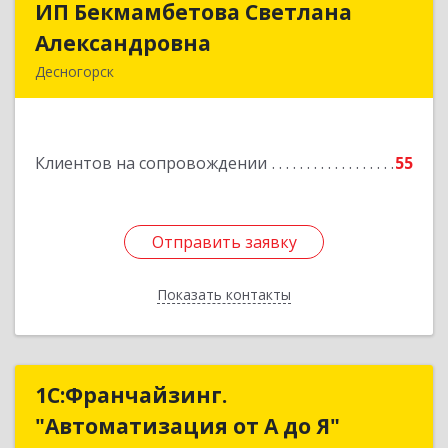
ИП Бекмамбетова Светлана
ИП Бекмамбетова Светлана
Александровна
Александровна
Десногорск
216400, Смоленская обл, Десногорск г, 4-й мкр,
дом № 7, кв.11
Клиентов на сопровождении
55
Подробнее
Отправить заявку
Отправить заявку
Показать контакты
Назад
1С:Франчайзинг.
1С:Франчайзинг.
"Автоматизация от А до Я"
"Автоматизация от А до Я"