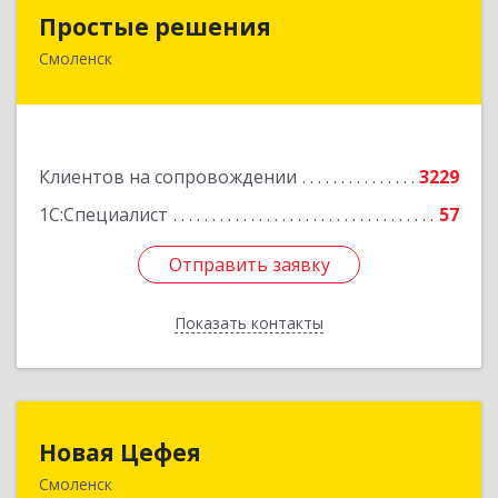
Простые решения
Простые решения
Смоленск
214015, Смоленская обл, Смоленск г, Большая
Краснофлотская ул, дом № 17
Подробнее
Клиентов на сопровождении
3229
1С:Специалист
57
Отправить заявку
Отправить заявку
Показать контакты
Назад
Новая Цефея
Новая Цефея
Смоленск
214018, Смоленская обл, Смоленск г, Раевского