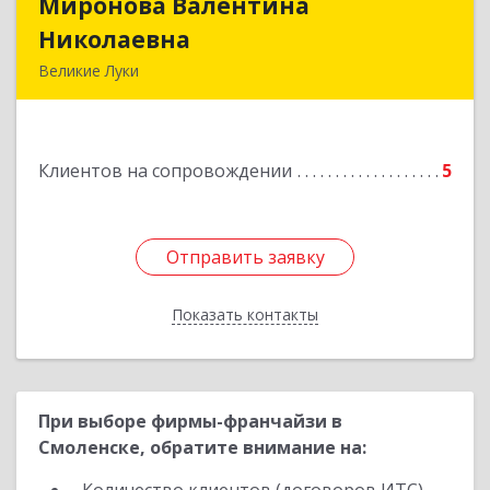
Миронова Валентина
Миронова Валентина
Николаевна
Николаевна
Великие Луки
Подробнее
Клиентов на сопровождении
5
Отправить заявку
Отправить заявку
Показать контакты
Назад
При выборе фирмы-франчайзи в
Смоленске, обратите внимание на: