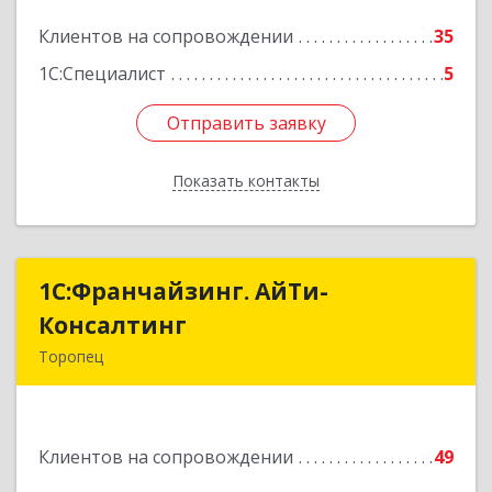
Подробнее
Клиентов на сопровождении
35
1С:Специалист
5
Отправить заявку
Отправить заявку
Показать контакты
Назад
1С:Франчайзинг. АйТи-
1С:Франчайзинг. АйТи-
Консалтинг
Консалтинг
Торопец
172840, Тверская обл, Торопец г, Гоголя ул,
дом № 13
Клиентов на сопровождении
49
Подробнее