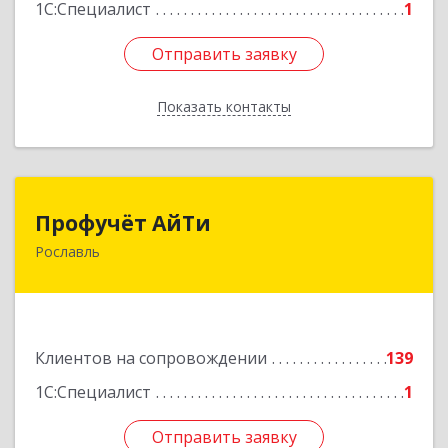
1С:Специалист
1
Отправить заявку
Отправить заявку
Показать контакты
Назад
Профучёт АйТи
Профучёт АйТи
Рославль
216500, Смоленская обл, Рославльский р-н,
Рославль г, Урицкого ул, дом № 13, кв.4
Подробнее
Клиентов на сопровождении
139
1С:Специалист
1
Отправить заявку
Отправить заявку