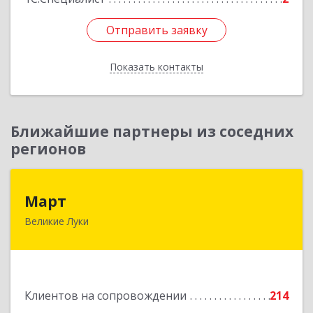
Отправить заявку
Отправить заявку
Показать контакты
Назад
Ближайшие партнеры из соседних
регионов
Март
Март
Великие Луки
182113, Псковская обл, Великие Луки г,
Ботвина ул, дом № 17 А, пом.1003
Подробнее
Клиентов на сопровождении
214