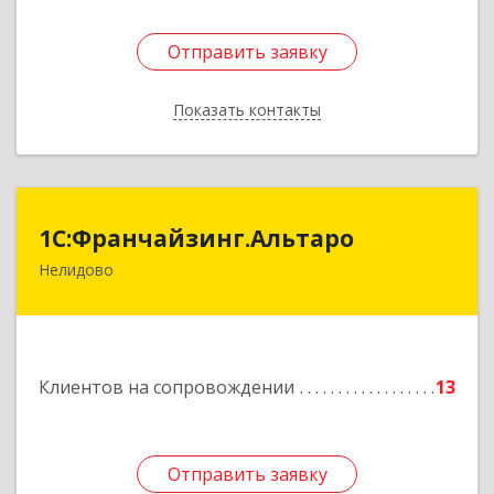
Отправить заявку
Отправить заявку
Показать контакты
Назад
1С:Франчайзинг.Альтаро
1С:Франчайзинг.Альтаро
Нелидово
172527, Тверская обл, Нелидово г, Матросова
ул, дом № 22, оф.1
Подробнее
Клиентов на сопровождении
13
Отправить заявку
Отправить заявку