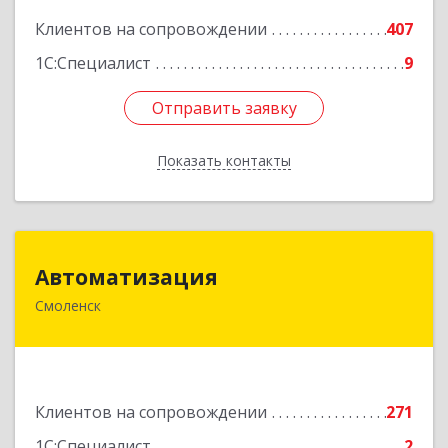
Клиентов на сопровождении
407
1С:Специалист
9
Отправить заявку
Отправить заявку
Показать контакты
Назад
Автоматизация
Автоматизация
Смоленск
214019, Смоленская обл, Смоленск г, Марии
Октябрьской ул, дом № 16, оф.107
Подробнее
Клиентов на сопровождении
271
1С:Специалист
2