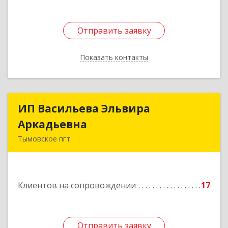
Отправить заявку
Отправить заявку
Показать контакты
Назад
ИП Васильева Эльвира
ИП Васильева Эльвира
Аркадьевна
Аркадьевна
Тымовское пгт.
694400, Сахалинская обл, Тымовский р-н,
Тымовское пгт, Красноармейская ул, дом № 34,
кв.9
Клиентов на сопровождении
17
Подробнее
Отправить заявку
Отправить заявку