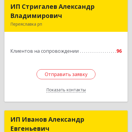
ИП Стригалев Александр
ИП Стригалев Александр
Владимирович
Владимирович
Переяславка рп
682910, Хабаровский край, Имени Лазо р-н,
Переяславка рп, Ленина ул, дом № 30, оф.1
Клиентов на сопровождении
96
Подробнее
Отправить заявку
Отправить заявку
Показать контакты
Назад
ИП Иванов Александр
ИП Иванов Александр
Евгеньевич
Евгеньевич