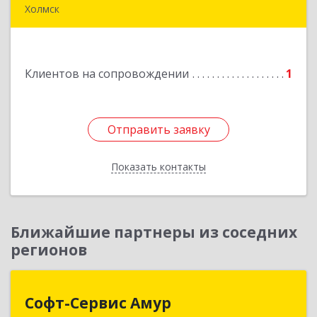
Холмск
694620, Сахалинская обл, Холмский р-н, Холмск
г, Бульвар Дружбы ул, дом № 5, кв.39
Клиентов на сопровождении
1
Подробнее
Отправить заявку
Отправить заявку
Показать контакты
Назад
Ближайшие партнеры из соседних
регионов
Софт-Сервис Амур
Софт-Сервис Амур