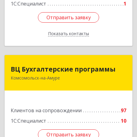
1С:Специалист
1
Отправить заявку
Отправить заявку
Показать контакты
Назад
ВЦ Бухгалтерские программы
ВЦ Бухгалтерские программы
Комсомольск-на-Амуре
681000, Хабаровский край, Комсомольск-на-
Амуре г, Сидоренко ул, дом № 1А
Подробнее
Клиентов на сопровождении
97
1С:Специалист
10
Отправить заявку
Отправить заявку