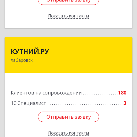
Показать контакты
Назад
КУТНИЙ.РУ
КУТНИЙ.РУ
Хабаровск
680007, Хабаровский край, Хабаровск г,
Шевчука ул, дом № 42, оф.505
Подробнее
Клиентов на сопровождении
180
1С:Специалист
3
Отправить заявку
Отправить заявку
Показать контакты
Назад