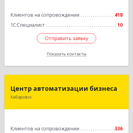
Подробнее
Клиентов на сопровождении
418
1С:Специалист
10
Отправить заявку
Отправить заявку
Показать контакты
Назад
Центр автоматизации бизнеса
Центр автоматизации бизнеса
Хабаровск
680030, Хабаровский край, Хабаровск г, Ленина
ул, дом № 4, оф.802
Подробнее
Клиентов на сопровождении
336