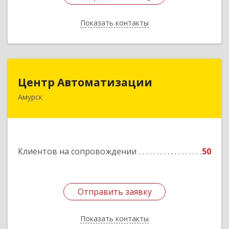
Показать контакты
Назад
Центр Автоматизации
Центр Автоматизации
Амурск
682640, Хабаровский край, Амурск г, Мира пр-
кт, дом № 55, оф.2
Подробнее
Клиентов на сопровождении
50
Отправить заявку
Отправить заявку
Показать контакты
Назад