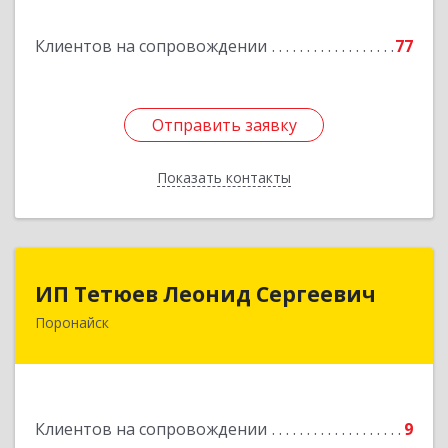
Подробнее
Клиентов на сопровождении
77
Отправить заявку
Отправить заявку
Показать контакты
Назад
ИП Тетюев Леонид Сергеевич
ИП Тетюев Леонид Сергеевич
Поронайск
694242, Сахалинская обл, Поронайск г, Фрунзе
ул, дом № 14, кв.51
Подробнее
Клиентов на сопровождении
9