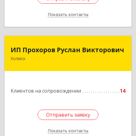
Показать контакты
Назад
ИП Прохоров Руслан Викторович
ИП Прохоров Руслан Викторович
Холмск
694620, Сахалинская обл, Холмский р-н, Холмск
г, Александра Матросова ул, дом № 6Б, кв.32
Подробнее
Клиентов на сопровождении
14
Отправить заявку
Отправить заявку
Показать контакты
Назад