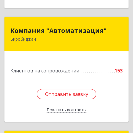
Компания "Автоматизация"
Компания "Автоматизация"
Биробиджан
679016, Еврейская Аобл, Биробиджан г,
Советская ул, дом № 59, кв.3
Подробнее
Клиентов на сопровождении
153
Отправить заявку
Отправить заявку
Показать контакты
Назад