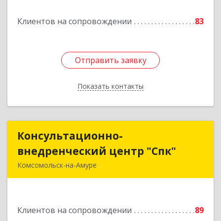
Клиентов на сопровождении
83
Подробнее
Отправить заявку
Отправить заявку
Показать контакты
Назад
Консультационно-
Консультационно-
внедренческий центр "Спк"
внедренческий центр "Спк"
Комсомольск-на-Амуре
681013, Хабаровский край, Комсомольск-на-
Амуре г, Димитрова, дом № 5, кв.302
Клиентов на сопровождении
89
Подробнее