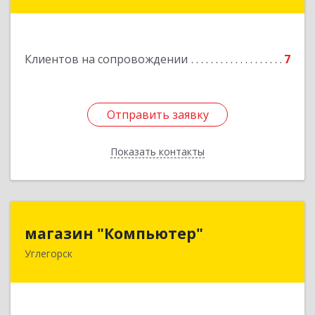
Подробнее
Клиентов на сопровождении
7
Отправить заявку
Отправить заявку
Показать контакты
Назад
магазин "Компьютер"
магазин "Компьютер"
Углегорск
694920, Сахалинская обл, Углегорский р-н,
Углегорск г, Победы ул, дом № 169, оф.4
Подробнее