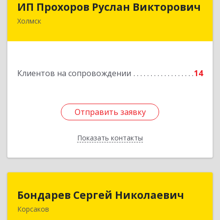
ИП Прохоров Руслан Викторович
Холмск
694620, Сахалинская обл, Холмский р-н, Холмск
г, Александра Матросова ул, дом № 6Б, кв.32
Подробнее
Клиентов на сопровождении
14
Отправить заявку
Отправить заявку
Показать контакты
Назад
Бондарев Сергей Николаевич
Бондарев Сергей Николаевич
Корсаков