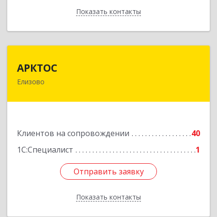
Показать контакты
Назад
АРКТОС
АРКТОС
Елизово
684036, Камчатский край, Елизовский р-н,
Вулканный рп, Центральная ул, дом № 23, кв.1
Подробнее
Клиентов на сопровождении
40
1С:Специалист
1
Отправить заявку
Отправить заявку
Показать контакты
Назад