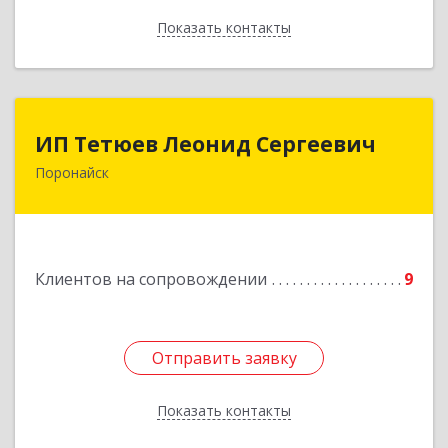
Показать контакты
Назад
ИП Тетюев Леонид Сергеевич
ИП Тетюев Леонид Сергеевич
Поронайск
694242, Сахалинская обл, Поронайск г, Фрунзе
ул, дом № 14, кв.51
Подробнее
Клиентов на сопровождении
9
Отправить заявку
Отправить заявку
Показать контакты
Назад