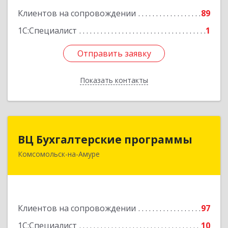
Клиентов на сопровождении
89
Подробнее
1С:Специалист
1
Отправить заявку
Отправить заявку
Показать контакты
Назад
ВЦ Бухгалтерские программы
ВЦ Бухгалтерские программы
Комсомольск-на-Амуре
681000, Хабаровский край, Комсомольск-на-
Амуре г, Сидоренко ул, дом № 1А
Подробнее
Клиентов на сопровождении
97
1С:Специалист
10