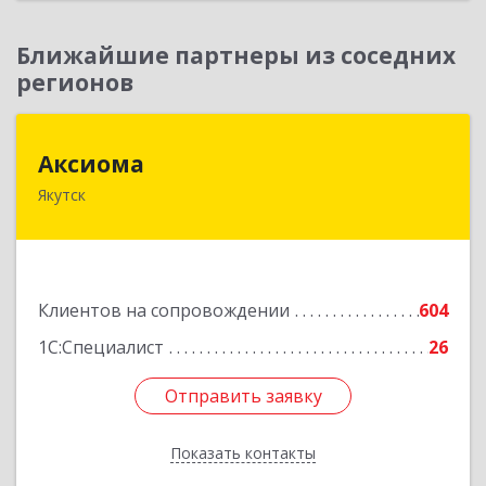
Ближайшие партнеры из соседних
регионов
Аксиома
Аксиома
Якутск
677000, Саха /Якутия/ Респ, Якутск г, Чиряева
ул, дом № 1, кв.19
Подробнее
Клиентов на сопровождении
604
1С:Специалист
26
Отправить заявку
Отправить заявку
Показать контакты
Назад