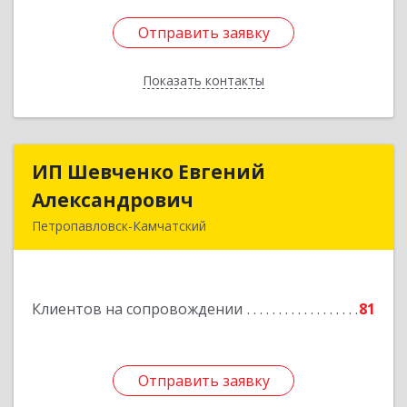
Отправить заявку
Отправить заявку
Показать контакты
Назад
ИП Шевченко Евгений
ИП Шевченко Евгений
Александрович
Александрович
Петропавловск-Камчатский
683010, Камчатский край, Петропавловск-
Камчатский г, Капитана Драбкина ул, дом № 14,
кв.3
Клиентов на сопровождении
81
Подробнее
Отправить заявку
Отправить заявку