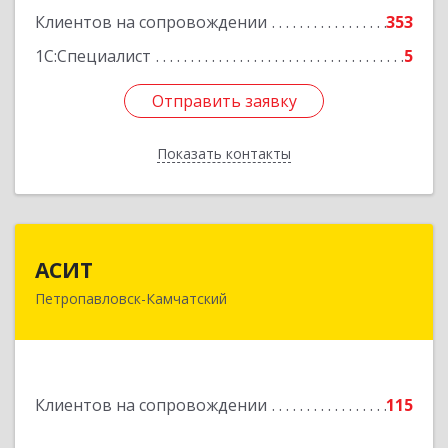
Клиентов на сопровождении
353
1С:Специалист
5
Отправить заявку
Отправить заявку
Показать контакты
Назад
АСИТ
АСИТ
Петропавловск-Камчатский
683031, Камчатский край, Петропавловск-
Камчатский г, Топоркова ул, дом № 9/8, офис
"С"
Подробнее
Клиентов на сопровождении
115