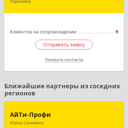
Поронайск
694242, Сахалинская обл, Поронайск г, Фрунзе
ул, дом № 14, кв.51
Подробнее
Клиентов на сопровождении
9
Отправить заявку
Отправить заявку
Показать контакты
Назад
Ближайшие партнеры из соседних
регионов
АйТи-Профи
АйТи-Профи
Южно-Сахалинск
693023, Сахалинская обл, город Южно-