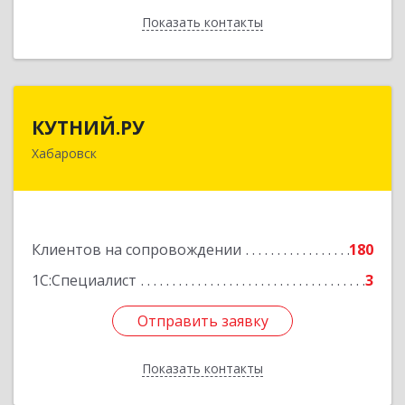
Показать контакты
Назад
КУТНИЙ.РУ
КУТНИЙ.РУ
Хабаровск
680007, Хабаровский край, Хабаровск г,
Шевчука ул, дом № 42, оф.505
Подробнее
Клиентов на сопровождении
180
1С:Специалист
3
Отправить заявку
Отправить заявку
Показать контакты
Назад