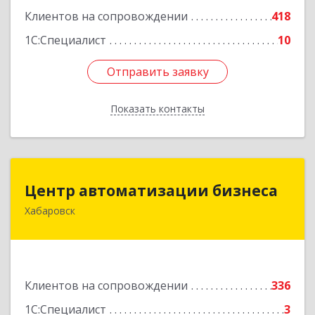
Клиентов на сопровождении
418
1С:Специалист
10
Отправить заявку
Отправить заявку
Показать контакты
Назад
Центр автоматизации бизнеса
Центр автоматизации бизнеса
Хабаровск
680030, Хабаровский край, Хабаровск г, Ленина
ул, дом № 4, оф.802
Подробнее
Клиентов на сопровождении
336
1С:Специалист
3