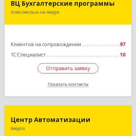
ВЦ Бухгалтерские программы
Комсомольск-на-Амуре
681000, Хабаровский край, Комсомольск-на-
Амуре г, Сидоренко ул, дом № 1А
Подробнее
Клиентов на сопровождении
97
1С:Специалист
10
Отправить заявку
Отправить заявку
Показать контакты
Назад
Центр Автоматизации
Центр Автоматизации
Амурск
682640, Хабаровский край, Амурск г, Мира пр-