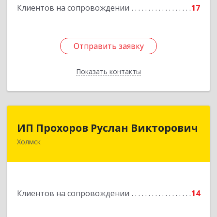
Клиентов на сопровождении
17
Подробнее
Отправить заявку
Отправить заявку
Показать контакты
Назад
ИП Прохоров Руслан Викторович
ИП Прохоров Руслан Викторович
Холмск
694620, Сахалинская обл, Холмский р-н, Холмск
г, Александра Матросова ул, дом № 6Б, кв.32
Подробнее
Клиентов на сопровождении
14