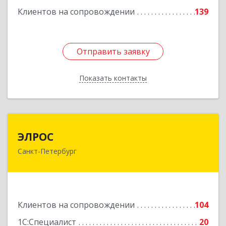
Клиентов на сопровождении
139
Подробнее
Отправить заявку
Отправить заявку
Показать контакты
Назад
ЭЛРОС
ЭЛРОС
Санкт-Петербург
191024, Санкт-Петербург г, Тележная ул, дом №
22, кв.6
Подробнее
Клиентов на сопровождении
104
1С:Специалист
20