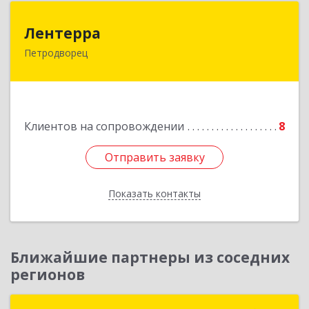
Лентерра
Лентерра
Петродворец
198517, Санкт-Петербург, Петергоф г,
Ропшинское шоссе, дом № 3, корпус 2, кв.99
Подробнее
Клиентов на сопровождении
8
Отправить заявку
Отправить заявку
Показать контакты
Назад
Ближайшие партнеры из соседних
регионов