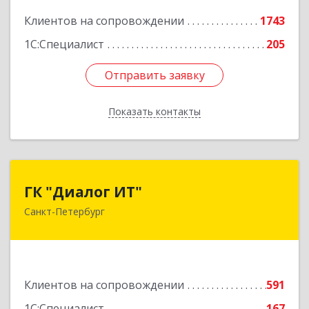
17часть, 44
Клиентов на сопровождении
1743
1С:Специалист
205
Подробнее
Отправить заявку
Отправить заявку
Показать контакты
Назад
ГК "Диалог ИТ"
ГК "Диалог ИТ"
Санкт-Петербург
194100, Санкт-Петербург г, вн.тер.г.
муниципальный округ Сампсониевское,
Большой Сампсониевский пр-кт, дом № 68,
литера Н, пом.25-Н, ком.№42
Клиентов на сопровождении
591
Подробнее
1С:Специалист
167