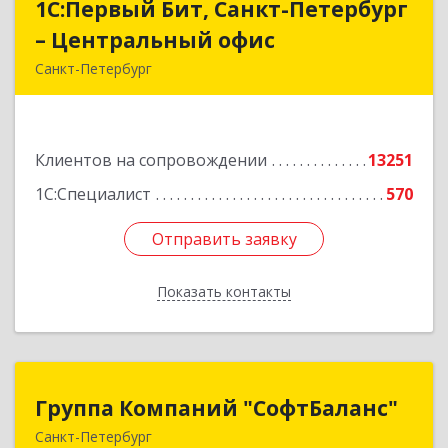
1С:Первый Бит, Санкт-Петербург
1С:Первый Бит, Санкт-Петербург
– Центральный офис
– Центральный офис
Санкт-Петербург
г.Санкт-Петербург, Невский проспект, 10
Подробнее
Клиентов на сопровождении
13251
1С:Специалист
570
Отправить заявку
Отправить заявку
Показать контакты
Назад
Группа Компаний "СофтБаланс"
Группа Компаний "СофтБаланс"
Санкт-Петербург
195112, Санкт-Петербург г, Заневский пр-кт,