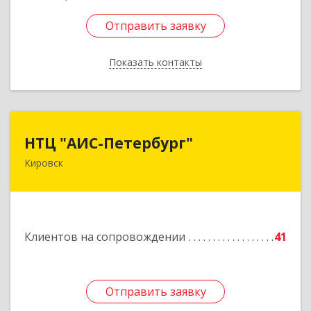
Отправить заявку
Отправить заявку
Показать контакты
Назад
НТЦ "АИС-Петербург"
НТЦ "АИС-Петербург"
Кировск
187342, Ленинградская обл, Кировск г, р-н
Кировский, Новая ул, дом № 5, а/я 11
Подробнее
Клиентов на сопровождении
41
Отправить заявку
Отправить заявку