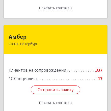
Показать контакты
Назад
Амбер
Амбер
Санкт-Петербург
191119, Санкт-Петербург г, Правды ул, дом №
16
Подробнее
Клиентов на сопровождении
337
1С:Специалист
17
Отправить заявку
Отправить заявку
Показать контакты
Назад