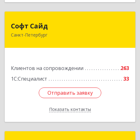
Софт Сайд
Софт Сайд
Санкт-Петербург
190020, Санкт-Петербург г, Рижский пр, дом №
58, оф.301
Подробнее
Клиентов на сопровождении
263
1С:Специалист
33
Отправить заявку
Отправить заявку
Показать контакты
Назад