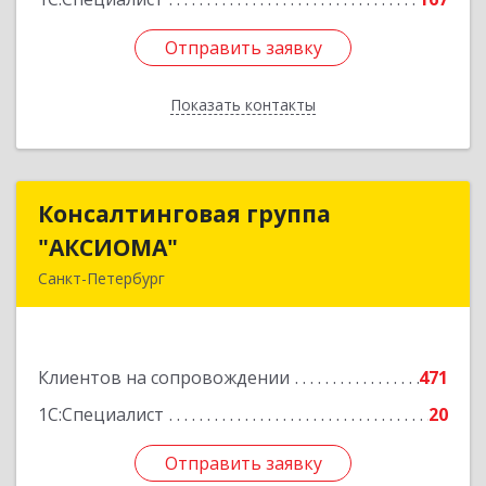
Отправить заявку
Отправить заявку
Показать контакты
Назад
Консалтинговая группа
Консалтинговая группа
"АКСИОМА"
"АКСИОМА"
Санкт-Петербург
197374, Санкт-Петербург г, Мебельная ул, дом
№ 12, корпус 1, литер А, пом.20Н, оф. 145
Клиентов на сопровождении
471
Подробнее
1С:Специалист
20
Отправить заявку
Отправить заявку