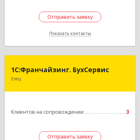
Отправить заявку
Отправить заявку
Показать контакты
Назад
1С:Франчайзинг. БухСервис
1С:Франчайзинг. БухСервис
Елец
399780, Липецкая обл, Елецкий р-н, Елец г,
Новоселов ул, дом № 12
Подробнее
Клиентов на сопровождении
3
Отправить заявку
Отправить заявку