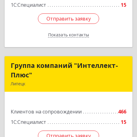
1С:Специалист
15
Отправить заявку
Отправить заявку
Показать контакты
Назад
Группа компаний "Интеллект-
Группа компаний "Интеллект-
Плюс"
Плюс"
Липецк
398024, Липецкая обл, Липецк г, Победы пл,
дом № 8, 306
Клиентов на сопровождении
466
Подробнее
1С:Специалист
15
Отправить заявку
Отправить заявку