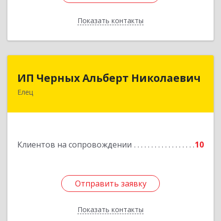
Показать контакты
Назад
ИП Черных Альберт Николаевич
ИП Черных Альберт Николаевич
Елец
399771, Липецкая обл, Елец г, Н.Гусевой ул, 56А
Подробнее
Клиентов на сопровождении
10
Отправить заявку
Отправить заявку
Показать контакты
Назад