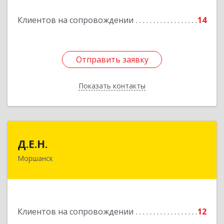
Подробнее
Клиентов на сопровождении
14
Отправить заявку
Отправить заявку
Показать контакты
Назад
Д.Е.Н.
Д.Е.Н.
Моршанск
393950, Тамбовская обл, Моршанск г,
Дзержинского ул, дом № 4б, кв.157
Подробнее
Клиентов на сопровождении
12