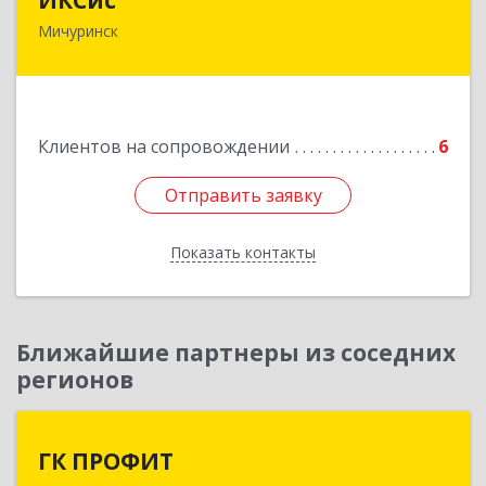
Мичуринск
393761, Тамбовская обл, Мичуринск г,
Набережная ул, дом № 275
Подробнее
Клиентов на сопровождении
6
Отправить заявку
Отправить заявку
Показать контакты
Назад
Ближайшие партнеры из соседних
регионов
ГК ПРОФИТ
ГК ПРОФИТ