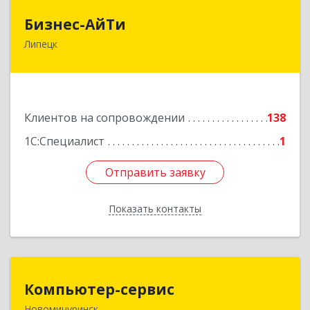
Бизнес-АйТи
Бизнес-АйТи
Липецк
398008, Липецкая обл, Липецк г, 50 лет НЛМК
ул, дом № 11, пом.18
Подробнее
Клиентов на сопровождении
138
1С:Специалист
1
Отправить заявку
Отправить заявку
Показать контакты
Назад
Компьютер-сервис
Компьютер-сервис
Новомичуринск