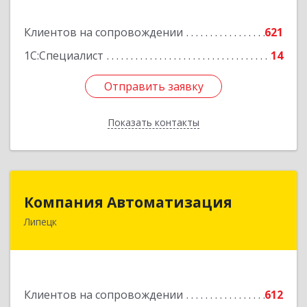
Подробнее
Клиентов на сопровождении
621
1С:Специалист
14
Отправить заявку
Отправить заявку
Показать контакты
Назад
Компания Автоматизация
Компания Автоматизация
Липецк
398001, Липецкая обл, Липецк г, Победы пл,
дом № 8
Подробнее
Клиентов на сопровождении
612