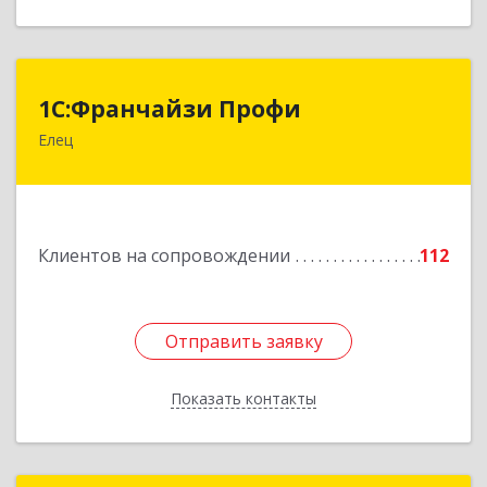
1С:Франчайзи Профи
1С:Франчайзи Профи
Елец
399784, Липецкая обл, Елец г, Гагарина ул,
Здание № 3а
Подробнее
Клиентов на сопровождении
112
Отправить заявку
Отправить заявку
Показать контакты
Назад