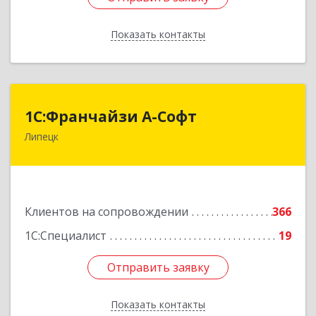
Показать контакты
Назад
1С:Франчайзи А-Софт
1С:Франчайзи А-Софт
Липецк
398059, Липецкая обл, Липецк г, Фрунзе ул,
дом № 27
Подробнее
Клиентов на сопровождении
366
1С:Специалист
19
Отправить заявку
Отправить заявку
Показать контакты
Назад