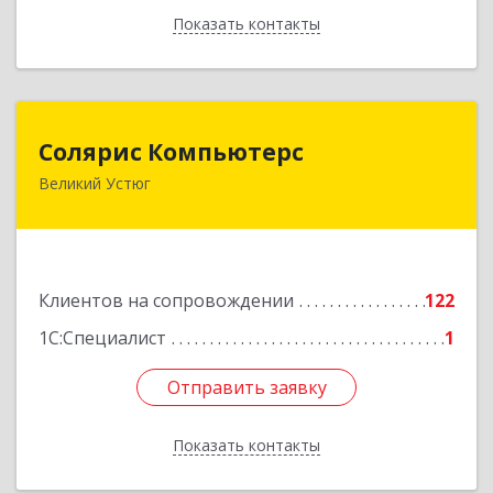
Показать контакты
Назад
Солярис Компьютерс
Солярис Компьютерс
Великий Устюг
162390, Вологодская обл, Великий Устюг г,
Виноградова ул, дом № 87
Подробнее
Клиентов на сопровождении
122
1С:Специалист
1
Отправить заявку
Отправить заявку
Показать контакты
Назад