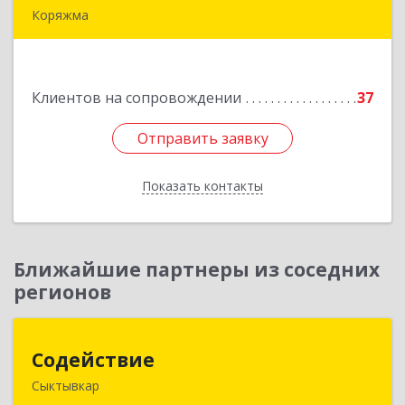
Коряжма
165650, Архангельская обл, Коряжма г,
Набережная им Н.Островского ул, дом № 38
Клиентов на сопровождении
37
Подробнее
Отправить заявку
Отправить заявку
Показать контакты
Назад
Ближайшие партнеры из соседних
регионов
Содействие
Содействие
Сыктывкар
167004, Коми Респ, Сыктывкар г, Первомайская