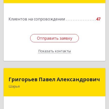
оф.323
Подробнее
Клиентов на сопровождении
47
Отправить заявку
Отправить заявку
Показать контакты
Назад
Григорьев Павел Александрович
Григорьев Павел Александрович
Шарья
157505, Костромская область, город Шарья,
улица Краснухина, дом 6.
Подробнее