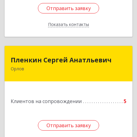
Отправить заявку
Отправить заявку
Показать контакты
Назад
Пленкин Сергей Анатльевич
Пленкин Сергей Анатльевич
Орлов
612 270, 612270, Кировская обл, , Орлов г,
Ленина ул, дом. 128
Подробнее
Клиентов на сопровождении
5
Отправить заявку
Отправить заявку