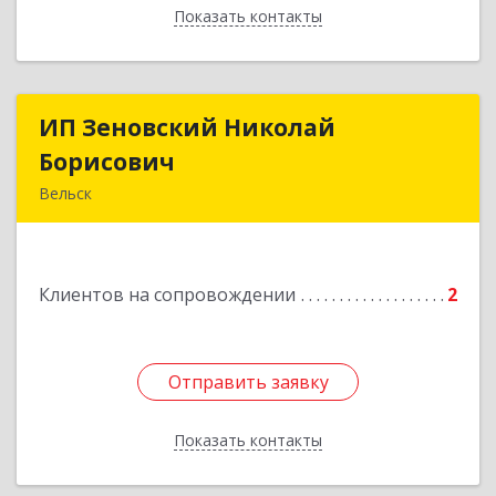
Показать контакты
Назад
ИП Зеновский Николай
ИП Зеновский Николай
Борисович
Борисович
Вельск
165150, Архангельская обл, Вельский р-н,
Лукинская д, Надежды ул, дом № 6
Клиентов на сопровождении
2
Подробнее
Отправить заявку
Отправить заявку
Показать контакты
Назад