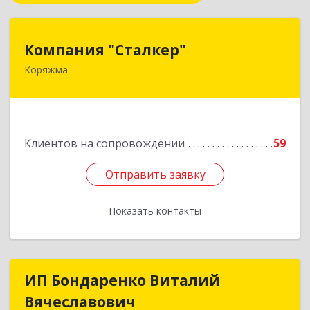
Компания "Сталкер"
Компания "Сталкер"
Коряжма
165651, Архангельская обл, Коряжма г,
Архангельская ул, дом № 14
Подробнее
Клиентов на сопровождении
59
Отправить заявку
Отправить заявку
Показать контакты
Назад
ИП Бондаренко Виталий
ИП Бондаренко Виталий
Вячеславович
Вячеславович