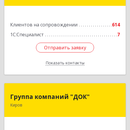
ул, дом № 149
Подробнее
Клиентов на сопровождении
614
1С:Специалист
7
Отправить заявку
Отправить заявку
Показать контакты
Назад
Группа компаний "ДОК"
Группа компаний "ДОК"
Киров
610017, Кировская обл, Киров г, Горького ул,
дом № 17
Подробнее