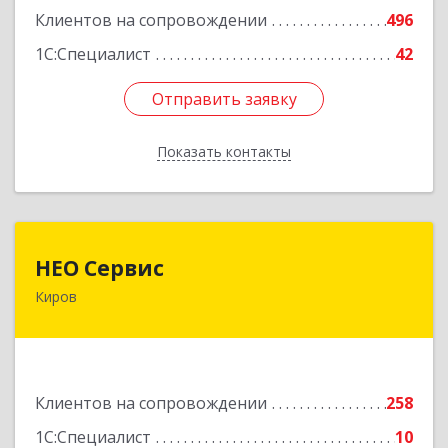
Клиентов на сопровождении
496
1С:Специалист
42
Отправить заявку
Отправить заявку
Показать контакты
Назад
НЕО Сервис
НЕО Сервис
Киров
610045, Кировская обл, Киров г, Ульяновская
ул, дом № 36
Подробнее
Клиентов на сопровождении
258
1С:Специалист
10