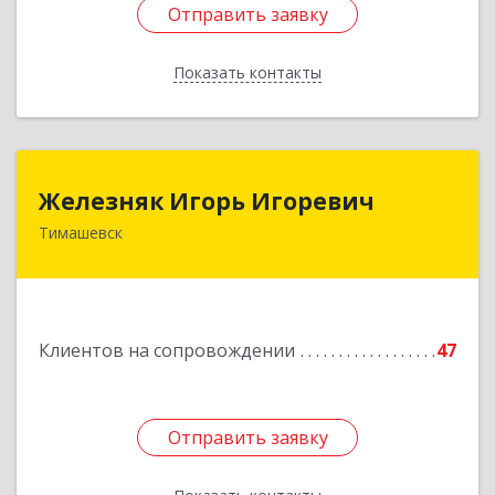
Отправить заявку
Отправить заявку
Показать контакты
Назад
Железняк Игорь Игоревич
Железняк Игорь Игоревич
Тимашевск
352700, Краснодарский край, Тимашевский р-н,
Тимашевск г, Смоленская ул, 42
Подробнее
Клиентов на сопровождении
47
Отправить заявку
Отправить заявку