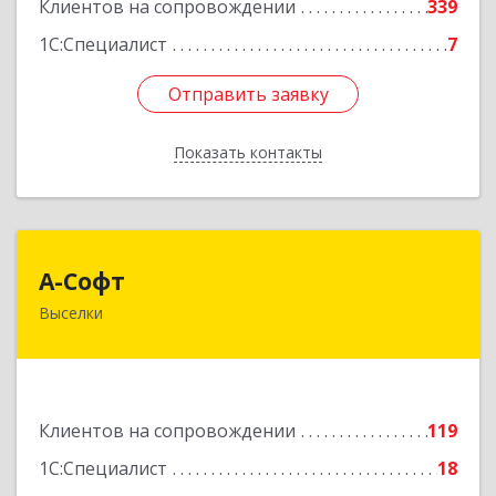
Клиентов на сопровождении
339
1С:Специалист
7
Отправить заявку
Отправить заявку
Показать контакты
Назад
А-Софт
А-Софт
Выселки
353100, Краснодарский край, Выселковский
район, Выселки ст-ца, Степная ул, дом № 1
Подробнее
Клиентов на сопровождении
119
1С:Специалист
18