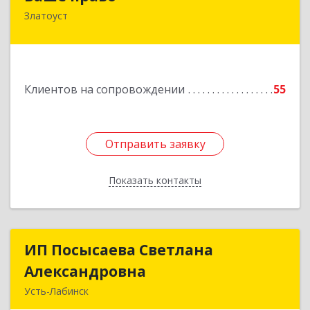
Златоуст
456219, Челябинская обл, Златоуст г,
Молодежный кв-л, дом № 7, кв.136
Подробнее
Клиентов на сопровождении
55
Отправить заявку
Отправить заявку
Показать контакты
Назад
ИП Посысаева Светлана
ИП Посысаева Светлана
Александровна
Александровна
Усть-Лабинск
352330, Краснодарский край, Усть-Лабинск г,