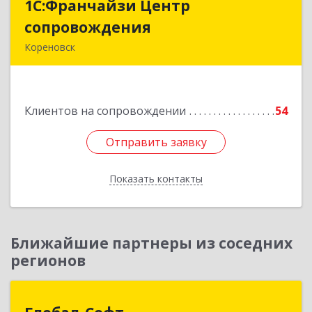
1С:Франчайзи Центр
1С:Франчайзи Центр
сопровождения
сопровождения
Кореновск
Подробнее
Клиентов на сопровождении
54
Отправить заявку
Отправить заявку
Показать контакты
Назад
Ближайшие партнеры из соседних
регионов
Глобал-Софт