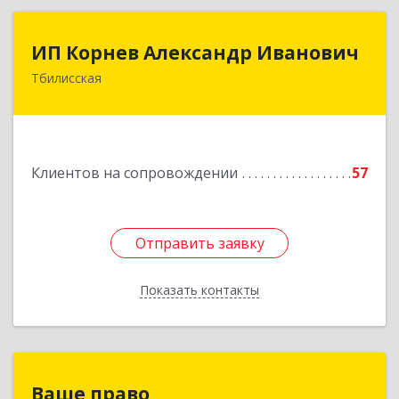
ИП Корнев Александр Иванович
ИП Корнев Александр Иванович
Тбилисская
352360, Краснодарский край, Тбилисский р-н,
Тбилисская ст-ца, Первомайская ул, дом № 19/1
Подробнее
Клиентов на сопровождении
57
Отправить заявку
Отправить заявку
Показать контакты
Назад
Ваше право
Ваше право