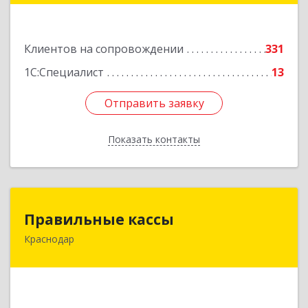
Подробнее
Клиентов на сопровождении
331
1С:Специалист
13
Отправить заявку
Отправить заявку
Показать контакты
Назад
Правильные кассы
Правильные кассы
Краснодар
350075, Краснодарский край, Краснодар г, им
Стасова ул, дом № 184, оф.16
Подробнее