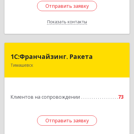
Отправить заявку
Отправить заявку
Показать контакты
Назад
1С:Франчайзинг. Ракета
1С:Франчайзинг. Ракета
Тимашевск
Краснодарский край, Тимашевский р-н,
Медведовская ст-ца, Чайковского ул, дом № 69
Подробнее
Клиентов на сопровождении
73
Отправить заявку
Отправить заявку