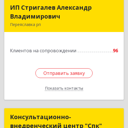
ИП Стригалев Александр
ИП Стригалев Александр
Владимирович
Владимирович
Переяславка рп
682910, Хабаровский край, Имени Лазо р-н,
Переяславка рп, Ленина ул, дом № 30, оф.1
Клиентов на сопровождении
96
Подробнее
Отправить заявку
Отправить заявку
Показать контакты
Назад
Консультационно-
Консультационно-
внедренческий центр "Спк"
внедренческий центр "Спк"