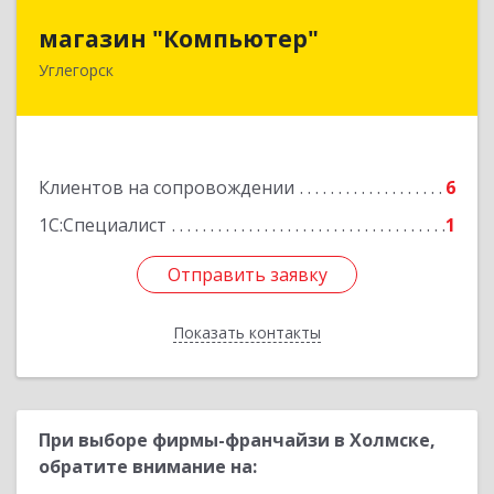
магазин "Компьютер"
магазин "Компьютер"
Углегорск
694920, Сахалинская обл, Углегорский р-н,
Углегорск г, Победы ул, дом № 169, оф.4
Подробнее
Клиентов на сопровождении
6
1С:Специалист
1
Отправить заявку
Отправить заявку
Показать контакты
Назад
При выборе фирмы-франчайзи в Холмске,
обратите внимание на: