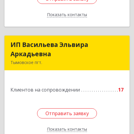
Показать контакты
Назад
ИП Васильева Эльвира
ИП Васильева Эльвира
Аркадьевна
Аркадьевна
Тымовское пгт.
694400, Сахалинская обл, Тымовский р-н,
Тымовское пгт, Красноармейская ул, дом № 34,
кв.9
Клиентов на сопровождении
17
Подробнее
Отправить заявку
Отправить заявку
Показать контакты
Назад