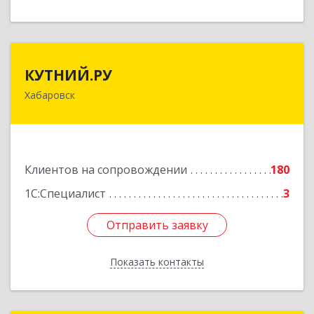
КУТНИЙ.РУ
КУТНИЙ.РУ
Хабаровск
680007, Хабаровский край, Хабаровск г,
Шевчука ул, дом № 42, оф.505
Подробнее
Клиентов на сопровождении
180
1С:Специалист
3
Отправить заявку
Отправить заявку
Показать контакты
Назад