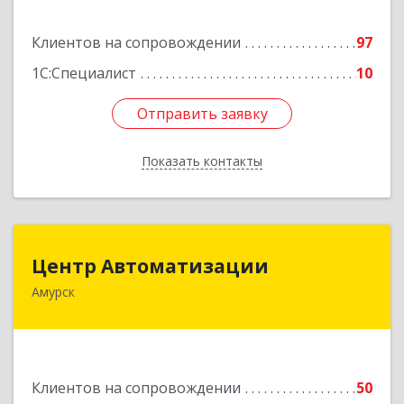
Подробнее
Клиентов на сопровождении
97
1С:Специалист
10
Отправить заявку
Отправить заявку
Показать контакты
Назад
Центр Автоматизации
Центр Автоматизации
Амурск
682640, Хабаровский край, Амурск г, Мира пр-
кт, дом № 55, оф.2
Подробнее
Клиентов на сопровождении
50