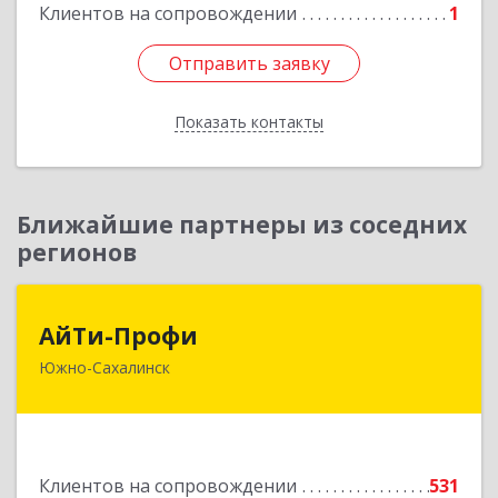
Клиентов на сопровождении
1
Подробнее
Отправить заявку
Отправить заявку
Показать контакты
Назад
Ближайшие партнеры из соседних
регионов
АйТи-Профи
АйТи-Профи
Южно-Сахалинск
693023, Сахалинская обл, город Южно-
Сахалинск г.о., Южно-Сахалинск г, Емельянова
А.О. ул, дом № 4
Подробнее
Клиентов на сопровождении
531