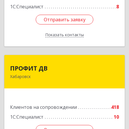
1С:Специалист
8
Отправить заявку
Отправить заявку
Показать контакты
Назад
ПРОФИТ ДВ
ПРОФИТ ДВ
Хабаровск
680000, Хабаровский край, Хабаровск г,
Муравьева-Амурского ул, дом № 25, пом.I
Подробнее
Клиентов на сопровождении
418
1С:Специалист
10