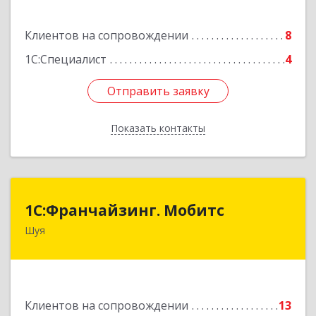
Здание № 2, этаж 1 ПОМЕЩ. 31
Клиентов на сопровождении
8
Подробнее
1С:Специалист
4
Отправить заявку
Отправить заявку
Показать контакты
Назад
1С:Франчайзинг. Мобитс
1С:Франчайзинг. Мобитс
Шуя
Подробнее
Клиентов на сопровождении
13