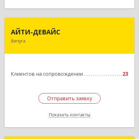
АЙТИ-ДЕВАЙС
АЙТИ-ДЕВАЙС
Вичуга
155334, Ивановская обл, г.о. Вичуга, Вичуга г,
Бисирихинская ул, Здание № 81
Подробнее
Клиентов на сопровождении
23
Отправить заявку
Отправить заявку
Показать контакты
Назад