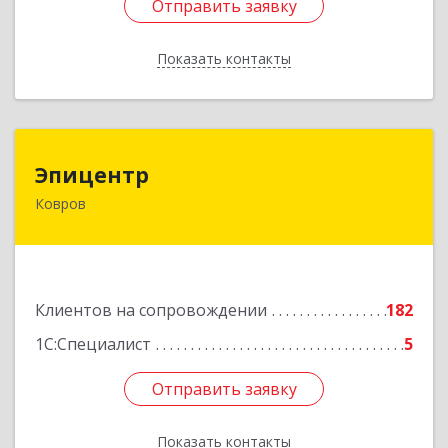
Отправить заявку
Отправить заявку
Показать контакты
Назад
Эпицентр
Эпицентр
Ковров
601900, Владимирская обл, Ковров г, Барсукова
ул, дом № 17
Подробнее
Клиентов на сопровождении
182
1С:Специалист
5
Отправить заявку
Отправить заявку
Показать контакты
Назад