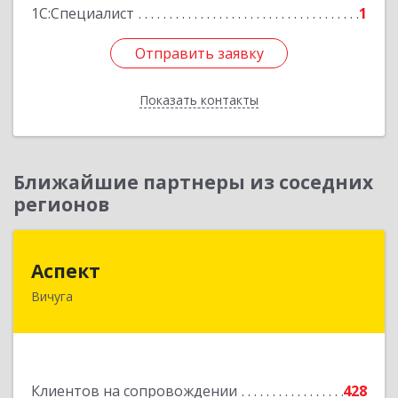
1С:Специалист
1
Отправить заявку
Отправить заявку
Показать контакты
Назад
Ближайшие партнеры из соседних
регионов
Аспект
Аспект
Вичуга
155331, Ивановская обл, Вичугский р-н, Вичуга
г, 50 лет Октября ул, дом № 6, этаж 2, пом.9
Подробнее
Клиентов на сопровождении
428