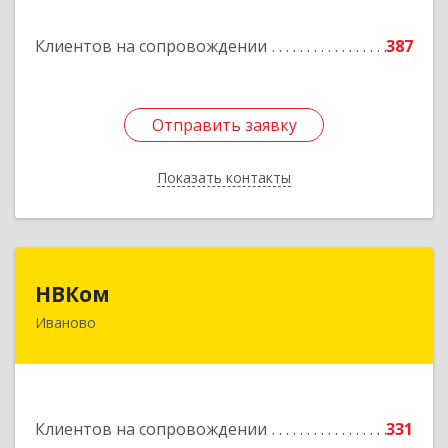
Подробнее
Клиентов на сопровождении
387
Отправить заявку
Отправить заявку
Показать контакты
Назад
НВКом
НВКом
Иваново
153000, Ивановская обл, Иваново г, Аптечный
пер, дом № 11, оф.8
Подробнее
Клиентов на сопровождении
331