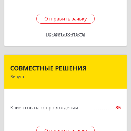
Отправить заявку
Отправить заявку
Показать контакты
Назад
СОВМЕСТНЫЕ РЕШЕНИЯ
СОВМЕСТНЫЕ РЕШЕНИЯ
Вичуга
155331, Ивановская обл, Вичугский р-н, Вичуга
г, Большая Пролетарская ул, дом № 16
Подробнее
Клиентов на сопровождении
35
Отправить заявку
Отправить заявку