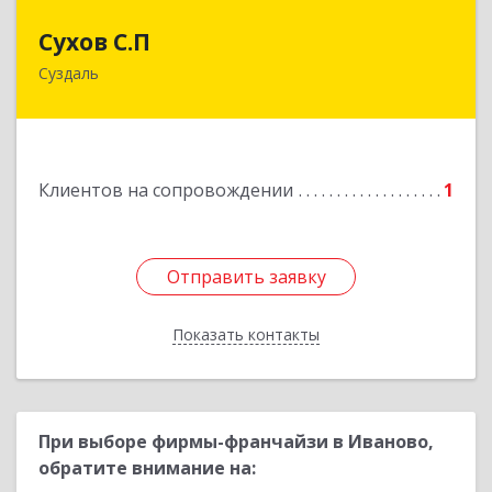
Сухов С.П
Сухов С.П
Суздаль
Подробнее
Клиентов на сопровождении
1
Отправить заявку
Отправить заявку
Показать контакты
Назад
При выборе фирмы-франчайзи в Иваново,
обратите внимание на: