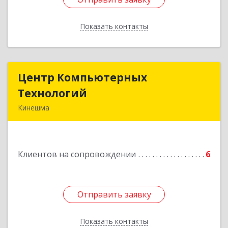
Показать контакты
Назад
Центр Компьютерных
Центр Компьютерных
Технологий
Технологий
Кинешма
155800, Ивановская обл, Кинешма г, Вичугская
ул, дом № 106
Клиентов на сопровождении
6
Подробнее
Отправить заявку
Отправить заявку
Показать контакты
Назад