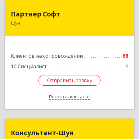
Партнер Софт
Партнер Софт
Шуя
155900, Ивановская обл, Шуйский р-н, Шуя г,
Васильевская ул, дом № 6, оф.2
Подробнее
Клиентов на сопровождении
68
1С:Специалист
1
Отправить заявку
Отправить заявку
Показать контакты
Назад
Консультант-Шуя
Консультант-Шуя