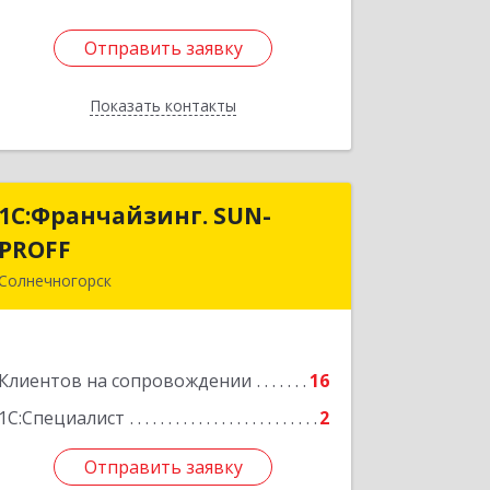
Отправить заявку
Отправить заявку
Показать контакты
Назад
1С:Франчайзинг. SUN-
1С:Франчайзинг. SUN-
PROFF
PROFF
Солнечногорск
141503, Московская обл,
Солнечногорский р-н, Солнечногорск
г, Тамойкина ул, дом № 2, оф.26
Клиентов на сопровождении
16
Подробнее
1С:Специалист
2
Отправить заявку
Отправить заявку