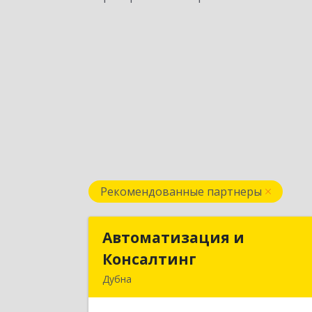
Рекомендованные партнеры
Автоматизация и
Автоматизация 
Консалтинг
Консалтин
Дубна
141983, Московская обл, г.о.Дубна
Дубна г, Программистов ул, дом № 4