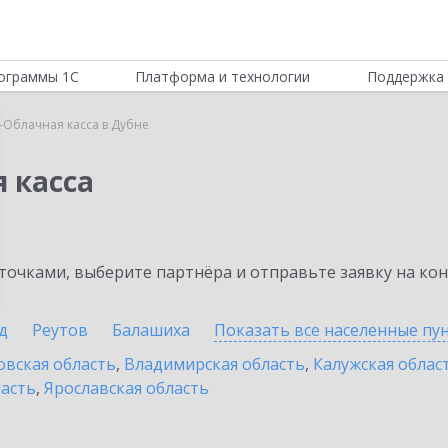
ограммы 1С
Платформа и технологии
Поддержка 
-Облачная касса в Дубне
 касса
очками, выберите партнёра и отправьте заявку на ко
д
Реутов
Балашиха
Показать все населенные
пу
овская область
,
Владимирская область
,
Калужская облас
ласть
,
Ярославская область