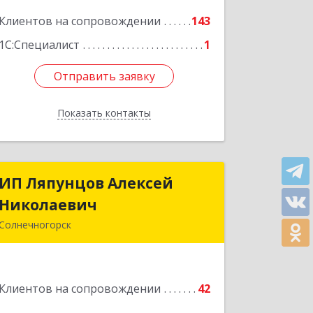
Подробнее
Клиентов на сопровождении
143
1С:Специалист
1
Отправить заявку
Отправить заявку
Показать контакты
Назад
ИП Ляпунцов Алексей
ИП Ляпунцов Алексей
Николаевич
Николаевич
Солнечногорск
Подробнее
Клиентов на сопровождении
42