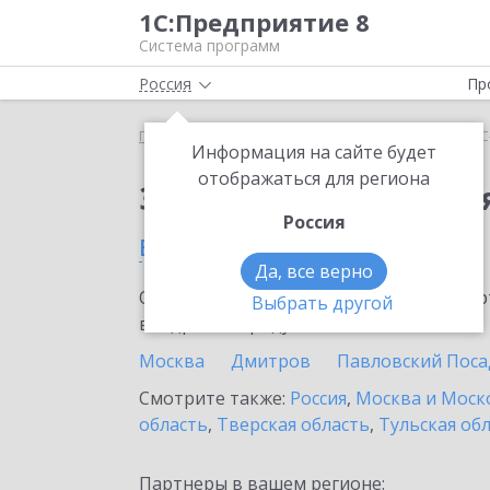
1С:Предприятие 8
Система программ
Россия
Пр
Главная
Сервисы ИТС
1С-Облачная касса
1С
Информация на сайте будет
отображаться для региона
Заказать 1С-Облачная
Россия
в Дубне
Да, все верно
Ознакомьтесь с информационными карт
Выбрать другой
внедрение продукта.
Москва
Дмитров
Павловский Поса
Смотрите также:
Россия
,
Москва и Моск
область
,
Тверская область
,
Тульская об
Партнеры в вашем регионе: