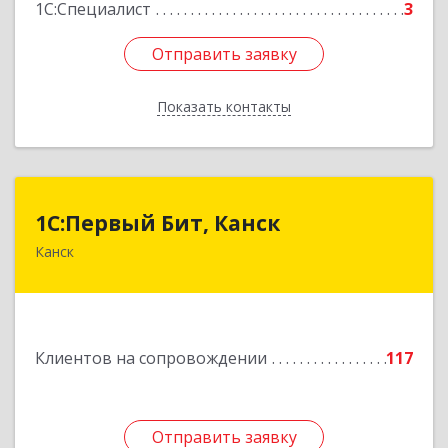
1С:Специалист
3
Отправить заявку
Отправить заявку
Показать контакты
Назад
1С:Первый Бит, Канск
1С:Первый Бит, Канск
Канск
663600, Красноярский край, Канск г, 30 лет
ВЛКСМ ул, дом № 20, пом.25
Подробнее
Клиентов на сопровождении
117
Отправить заявку
Отправить заявку