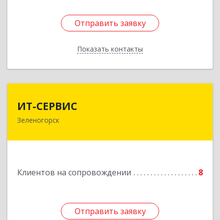
Отправить заявку
Отправить заявку
Показать контакты
Назад
ИТ-СЕРВИС
ИТ-СЕРВИС
Зеленогорск
663690, Красноярский край, Зеленогорск г,
Гагарина ул, дом № 34
Подробнее
Клиентов на сопровождении
8
Отправить заявку
Отправить заявку