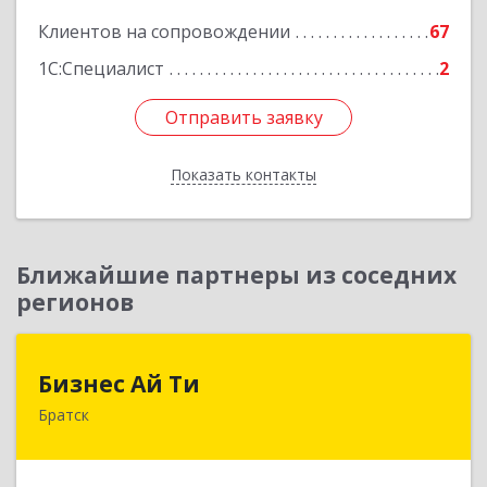
Клиентов на сопровождении
67
1С:Специалист
2
Отправить заявку
Отправить заявку
Показать контакты
Назад
Ближайшие партнеры из соседних
регионов
Бизнес Ай Ти
Бизнес Ай Ти
Братск
665717, Иркутская обл, Братск г, Центральный
жилрайон, Мира ул, дом № 27B, оф.14