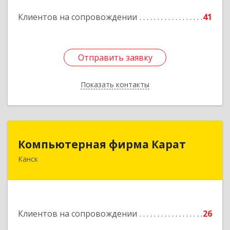
Подробнее
Клиентов на сопровождении
41
Отправить заявку
Отправить заявку
Показать контакты
Назад
Компьютерная фирма Карат
Компьютерная фирма Карат
Канск
663600, Красноярский край, Канск г,
Пролетарская ул, дом № 34
Подробнее
Клиентов на сопровождении
26