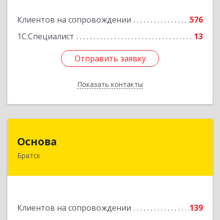
Подробнее
Клиентов на сопровождении
576
1С:Специалист
13
Отправить заявку
Отправить заявку
Показать контакты
Назад
Основа
Основа
Братск
665700, Иркутская обл, Братск г, Ленина
(Центральный ж/р) пр-кт, дом № 6, оф.1001
Подробнее
Клиентов на сопровождении
139