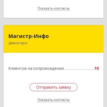
Показать контакты
Назад
Магистр-Инфо
Магистр-Инфо
Дивногорск
663090 Красноярский край Дивногорск г
Бочкина ул дом № 23
Подробнее
Клиентов на сопровождении
10
Отправить заявку
Отправить заявку
Показать контакты
Назад