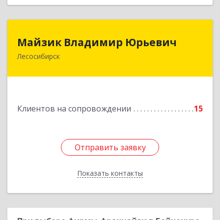
Майзик Владимир Юрьевич
Майзик Владимир Юрьевич
Лесосибирск
Подробнее
Клиентов на сопровождении
15
Отправить заявку
Отправить заявку
Показать контакты
Назад