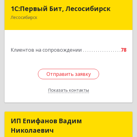
1С:Первый Бит, Лесосибирск
1С:Первый Бит, Лесосибирск
Лесосибирск
662544, Красноярский край, Лесосибирск г,
Привокзальная ул, дом № 12, оф.216
Подробнее
Клиентов на сопровождении
78
Отправить заявку
Отправить заявку
Показать контакты
Назад
ИП Епифанов Вадим
ИП Епифанов Вадим
Николаевич
Николаевич