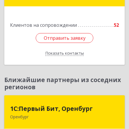
ул.Железнодорожная 174/1
Подробнее
Клиентов на сопровождении
52
Отправить заявку
Отправить заявку
Показать контакты
Назад
Ближайшие партнеры из соседних
регионов
1С:Первый Бит, Оренбург
1С:Первый Бит, Оренбург
Оренбург
460044, Оренбургская обл, Оренбург, Березка
ул, дом № 2/5, пом.4