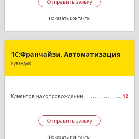
Отправить заявку
Отправить заявку
Показать контакты
Назад
1С:Франчайзи. Автоматизация
1С:Франчайзи. Автоматизация
Кувандык
462220, Оренбургская обл, Кувандыкский р-н,
Кувандык г, Советская ул, дом № 10
Подробнее
Клиентов на сопровождении
12
Отправить заявку
Отправить заявку
Показать контакты
Назад