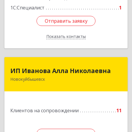
1С:Специалист
1
Отправить заявку
Отправить заявку
Показать контакты
Назад
ИП Иванова Алла Николаевна
ИП Иванова Алла Николаевна
Новокуйбышевск
446 201, Самарская обл.,
г.Новокуйбышевск,ул.Ворошилова,д.30,кв.70
Подробнее
Клиентов на сопровождении
11