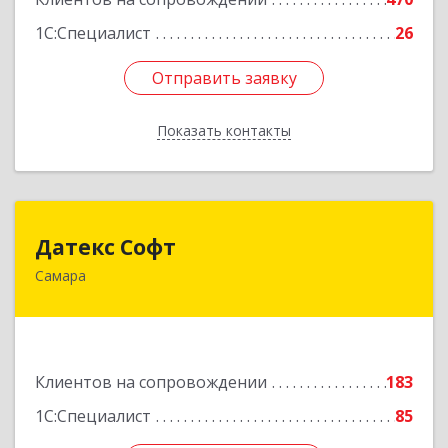
1С:Специалист
26
Отправить заявку
Отправить заявку
Показать контакты
Назад
Датекс Софт
Датекс Софт
Самара
443070, Самарская обл, Самара г, Партизанская
ул, дом № 86, оф.723
Подробнее
Клиентов на сопровождении
183
1С:Специалист
85