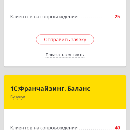
дом № 3, кв.85
Клиентов на сопровождении
25
Подробнее
Отправить заявку
Отправить заявку
Показать контакты
Назад
1С:Франчайзинг. Баланс
1С:Франчайзинг. Баланс
Бузулук
461040, Оренбургская обл, Бузулукский р-н,
Бузулук г, Рожкова ул, дом № 39
Подробнее
Клиентов на сопровождении
40