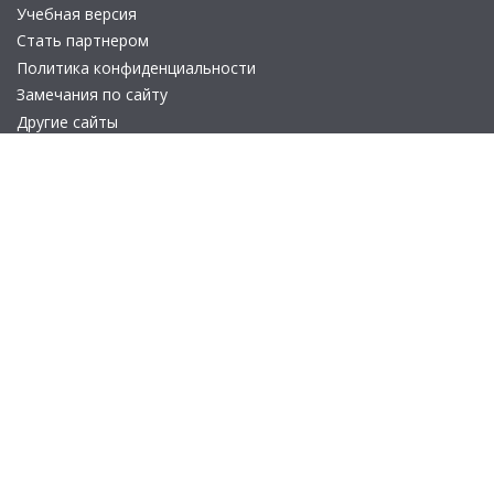
Учебная версия
Стать партнером
Политика конфиденциальности
Замечания по сайту
Другие сайты
Телефон:
+7 (495) 737-92-57
Email:
site_v8@1c.ru
Отдел продаж:
г. Москва
,
улица Селезнёвская, дом 21
© 2026 АО «Группа 1С» (правопреемник «1С»). Все права на сайт
защищены
© 2011- 2026 ООО «1С-Софт» (
о компании
).
Исключительное право на технологическую платформу
«1С:Предприятие 8» и типовые конфигурации программных
продуктов системы «1С:Предприятие 8», представленные на