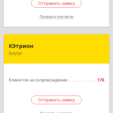
Отправить заявку
Отправить заявку
Показать контакты
Назад
КЭтрион
КЭтрион
Бузулук
461040, Оренбургская обл, Бузулук г, Пушкина
ул, дом № 3Б
Подробнее
Клиентов на сопровождении
176
Отправить заявку
Отправить заявку