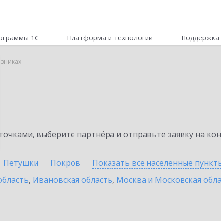
ограммы 1С
Платформа и технологии
Поддержка 
язниках
очками, выберите партнёра и отправьте заявку на ко
Петушки
Покров
Показать все населенные
пункт
область
,
Ивановская область
,
Москва и Московская обл