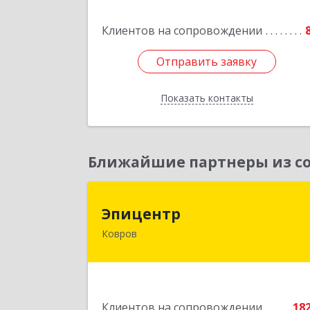
Клиентов на сопровождении
Отправить заявку
Отправить заявку
Показать контакты
Назад
Ближайшие партнеры из со
Эпицент
Эпицентр
Ковров
601900, Владимирская обл, Ковров г
Барсукова ул, дом № 1
Подробне
Клиентов на сопровождении
18