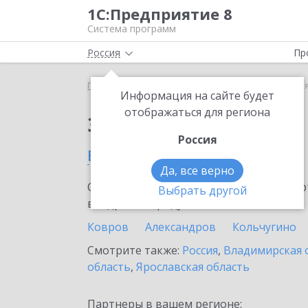
1С:Предприятие 8
Система программ
Россия
Пр
Главная
Сервисы ИТС
1С:МДЛП
1С:МДЛП в В
Информация на сайте будет
отображаться для региона
Заказать 1С:МДЛП
Россия
в Вязниках
Да, все верно
Ознакомьтесь с информационными карт
Выбрать другой
внедрение продукта.
Ковров
Александров
Кольчугино
Смотрите также:
Россия
,
Владимирская 
область
,
Ярославская область
Партнеры в вашем регионе: