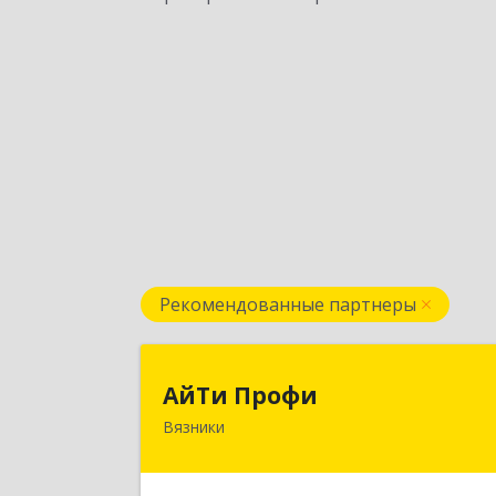
Рекомендованные партнеры
АйТи Проф
АйТи Профи
Вязники
Подробне