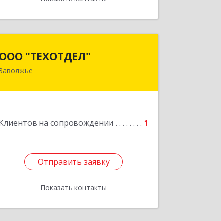
Назад
ООО "ТЕХОТДЕЛ"
ООО "ТЕХОТДЕЛ"
Заволжье
Подробнее
Клиентов на сопровождении
1
Отправить заявку
Отправить заявку
Показать контакты
Назад