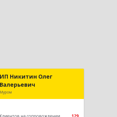
ИП Никитин Олег
ИП Никитин Олег
Валерьевич
Валерьевич
Муром
602267, Владимирская обл, Муром г,
Коммунистическая ул., дом № 36
Клиентов на сопровождении
129
Подробнее