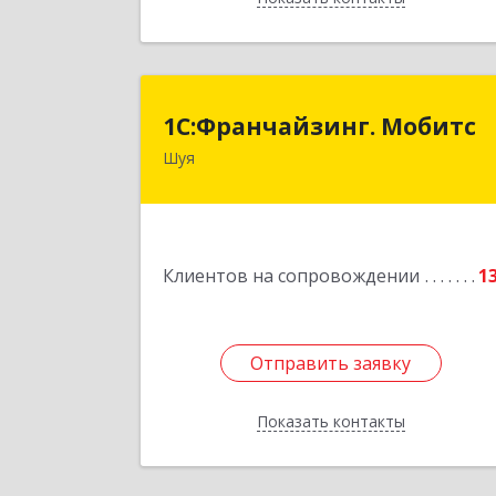
1С:Франчайзинг. Мобит
1С:Франчайзинг. Мобитс
Шуя
Подробне
Клиентов на сопровождении
1
Отправить заявку
Отправить заявку
Показать контакты
Назад