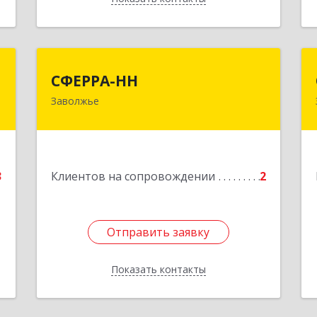
с
СФЕРРА-НН
СФЕРРА-НН
Заволжье
е
Подробнее
3
Клиентов на сопровождении
2
Отправить заявку
Отправить заявку
Показать контакты
Назад