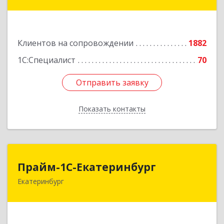
Фурманова ул, дом № 124
Подробнее
Клиентов на сопровождении
1882
1С:Специалист
70
Отправить заявку
Отправить заявку
Показать контакты
Назад
Прайм-1С-Екатеринбург
Прайм-1С-Екатеринбург
Екатеринбург
620142, Свердловская обл, Екатеринбург г, 8
Марта ул, дом № 49, оф.609
Подробнее