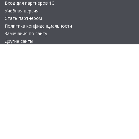
Вход для партнеров 1С
Учебная версия
Стать партнером
Политика конфиденциальности
Замечания по сайту
Другие сайты
Телефон:
+7 (495) 737-92-57
Email:
site_v8@1c.ru
Отдел продаж:
г. Москва
,
улица Селезнёвская, дом 21
© 2026 АО «Группа 1С» (правопреемник «1С»). Все права на сайт
защищены
© 2011- 2026 ООО «1С-Софт» (
о компании
).
Исключительное право на технологическую платформу
«1С:Предприятие 8» и типовые конфигурации программных