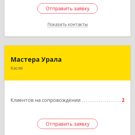
Отправить заявку
Отправить заявку
Показать контакты
Назад
Мастера Урала
Мастера Урала
Касли
456830, Челябинская обл., г. Касли, ул. Карла
Либкнехта, д. 112а
Подробнее
Клиентов на сопровождении
2
Отправить заявку
Отправить заявку