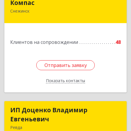
Компас
Снежинск
456776, Челябинская обл, Снежинск г,
Комсомольская ул, дом № 12, кв.71
Подробнее
Клиентов на сопровождении
48
Отправить заявку
Отправить заявку
Показать контакты
Назад
ИП Доценко Владимир
ИП Доценко Владимир
Евгеньевич
Евгеньевич
Ревда