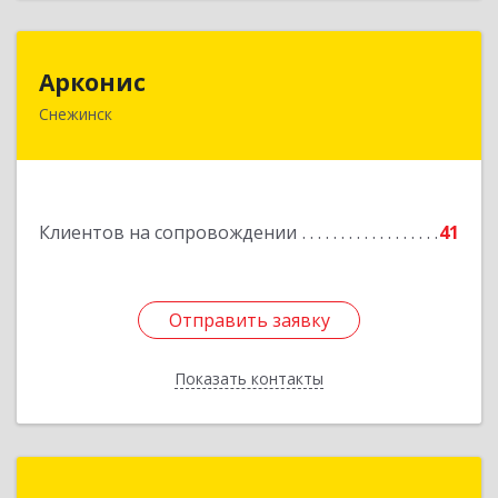
Арконис
Арконис
Снежинск
456773, Челябинская обл, Снежинск г,
Захаренкова ул, дом № 1
Подробнее
Клиентов на сопровождении
41
Отправить заявку
Отправить заявку
Показать контакты
Назад
Компас