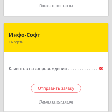
Показать контакты
Назад
Инфо-Софт
Инфо-Софт
Сысерть
624021, Свердловская обл, Сысерть г, Коммуны
ул, дом № 39, кв.13
Подробнее
Клиентов на сопровождении
30
Отправить заявку
Отправить заявку
Показать контакты
Назад