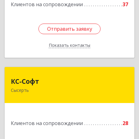
Клиентов на сопровождении
37
Отправить заявку
Отправить заявку
Показать контакты
Назад
КС-Софт
КС-Софт
Сысерть
624001, Свердловская обл, Сысертский р-н,
Черданцево с, Чапаева ул, дом № 39
Подробнее
Клиентов на сопровождении
28