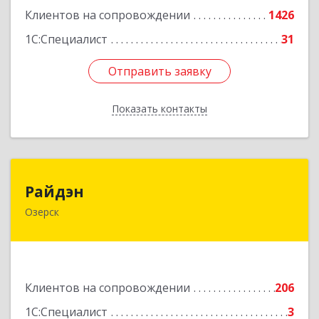
Клиентов на сопровождении
1426
1С:Специалист
31
Отправить заявку
Отправить заявку
Показать контакты
Назад
Райдэн
Райдэн
Озерск
456783, Челябинская обл, Озерск г, Ленина пр-
кт, дом № 90
Подробнее
Клиентов на сопровождении
206
1С:Специалист
3