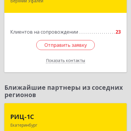
Верхний Уфалей
456800, Челябинская обл, Верхний Уфалей г,
Ленина ул, дом № 147
Подробнее
Клиентов на сопровождении
23
Отправить заявку
Отправить заявку
Показать контакты
Назад
Ближайшие партнеры из соседних
регионов
РИЦ-1С
РИЦ-1С
Екатеринбург
620102, Свердловская обл, Екатеринбург г,