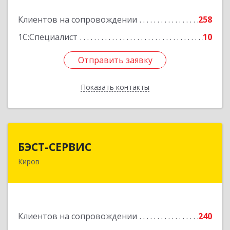
Подробнее
Клиентов на сопровождении
258
1С:Специалист
10
Отправить заявку
Отправить заявку
Показать контакты
Назад
БЭСТ-СЕРВИС
БЭСТ-СЕРВИС
Киров
610045, Кировская обл, Киров г, Дмитрия
Козулева ул, дом № 2, корпус 1
Подробнее
Клиентов на сопровождении
240