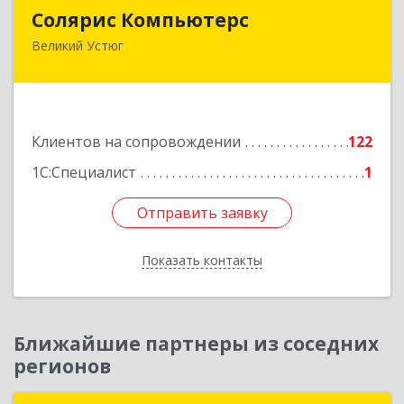
Солярис Компьютерс
Солярис Компьютерс
Великий Устюг
162390, Вологодская обл, Великий Устюг г,
Виноградова ул, дом № 87
Подробнее
Клиентов на сопровождении
122
1С:Специалист
1
Отправить заявку
Отправить заявку
Показать контакты
Назад
Ближайшие партнеры из соседних
регионов