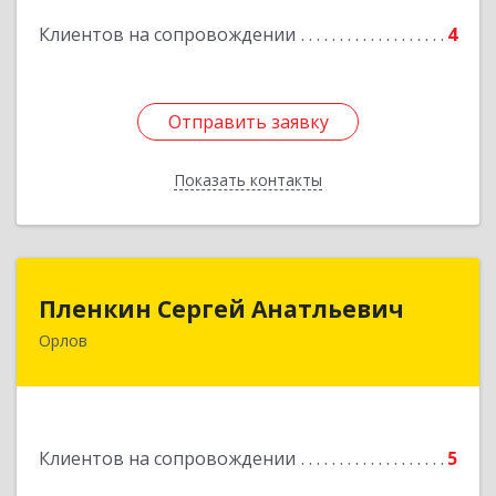
Клиентов на сопровождении
4
Отправить заявку
Отправить заявку
Показать контакты
Назад
Пленкин Сергей Анатльевич
Пленкин Сергей Анатльевич
Орлов
612 270, 612270, Кировская обл, , Орлов г,
Ленина ул, дом. 128
Подробнее
Клиентов на сопровождении
5