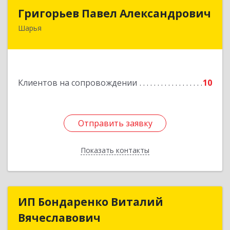
Григорьев Павел Александрович
Григорьев Павел Александрович
Шарья
157505, Костромская область, город Шарья,
улица Краснухина, дом 6.
Подробнее
Клиентов на сопровождении
10
Отправить заявку
Отправить заявку
Показать контакты
Назад
ИП Бондаренко Виталий
ИП Бондаренко Виталий
Вячеславович
Вячеславович