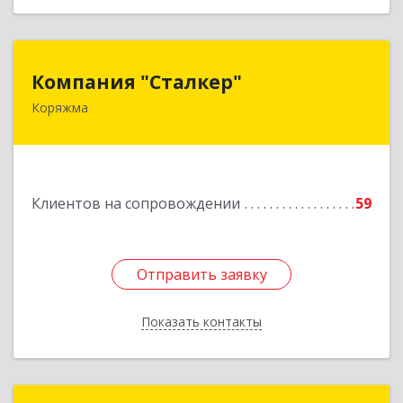
Компания "Сталкер"
Компания "Сталкер"
Коряжма
165651, Архангельская обл, Коряжма г,
Архангельская ул, дом № 14
Подробнее
Клиентов на сопровождении
59
Отправить заявку
Отправить заявку
Показать контакты
Назад