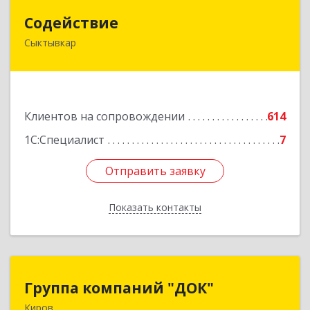
Содействие
Содействие
Сыктывкар
167004, Коми Респ, Сыктывкар г, Первомайская
ул, дом № 149
Подробнее
Клиентов на сопровождении
614
1С:Специалист
7
Отправить заявку
Отправить заявку
Показать контакты
Назад
Группа компаний "ДОК"
Группа компаний "ДОК"
Киров