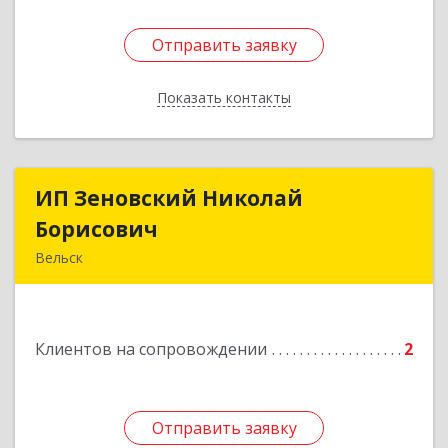
Отправить заявку
Отправить заявку
Показать контакты
Назад
ИП Зеновский Николай
ИП Зеновский Николай
Борисович
Борисович
Вельск
165150, Архангельская обл, Вельский р-н,
Лукинская д, Надежды ул, дом № 6
Клиентов на сопровождении
2
Подробнее
Отправить заявку
Отправить заявку