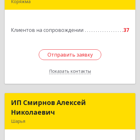
Коряжма
165650, Архангельская обл, Коряжма г,
Набережная им Н.Островского ул, дом № 38
Клиентов на сопровождении
37
Подробнее
Отправить заявку
Отправить заявку
Показать контакты
Назад
ИП Смирнов Алексей
ИП Смирнов Алексей
Николаевич
Николаевич
Шарья
Подробнее