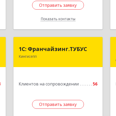
Отправить заявку
Отправить заявку
Показать контакты
Назад
а
1С: Франчайзинг.ТУБУС
1С: Франчайзинг.ТУБУС
а
Кингисепп
Подробнее
,
5
8
Клиентов на сопровождении
56
е
Отправить заявку
Отправить заявку