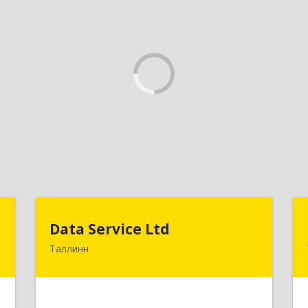
U
Data Service Ltd
Data Service Ltd
Таллинн
-
Estonia, Laulupeo 24, Tallinn, 10128
5
Подробнее
е