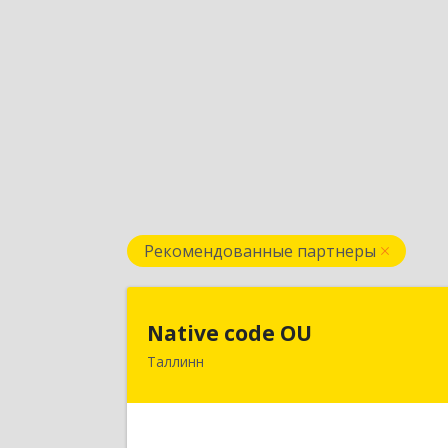
Рекомендованные партнеры
Native code O
Native code OU
Таллинн
13424, Estonia, Tallinn, Varese tn.10A
4
Подробне