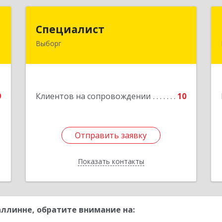
Т
Специалист
Специалист
Выборг
,
188800, Ленинградская обл,
,
Выборгский р-н, Выборг г, Советская
3
ул, дом № 5, оф.8
е
Подробнее
9
Клиентов на сопровождении
10
Отправить заявку
Отправить заявку
Показать контакты
Назад
ллинне, обратите внимание на: