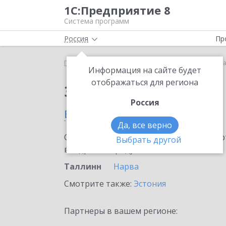
1С:Предприятие 8
Система программ
Россия
Пр
Главная
Сервисы ИТС
1С:МДЛП
1С:МДЛП в Т
Информация на сайте будет
отображаться для региона
Заказать 1С:МДЛП
Россия
в Таллинне
Да, все верно
Ознакомьтесь с информационными карт
Выбрать другой
внедрение продукта.
Таллинн
Нарва
Смотрите также:
Эстония
Партнеры в вашем регионе: