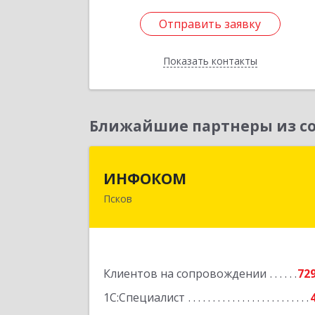
Отправить заявку
Отправить заявку
Показать контакты
Назад
Ближайшие партнеры из со
ИНФОКО
ИНФОКОМ
Псков
180000, Псковская обл, Псков г
Советская ул, дом № 42
Подробне
Клиентов на сопровождении
72
1С:Специалист