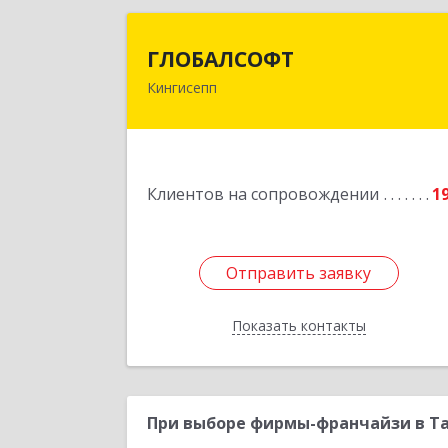
ГЛОБАЛСОФ
ГЛОБАЛСОФТ
Кингисепп
188485, Ленинградская обл
Кингисеппский р-н, Кингисепп г
Красногвардейская ул, дом № 6/1
Подробне
Клиентов на сопровождении
1
Отправить заявку
Отправить заявку
Показать контакты
Назад
При выборе фирмы-франчайзи в Та