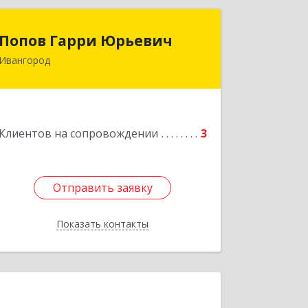
Попов Гарри Юрьевич
Попов Гарри Юрьевич
Ивангород
Подробнее
Клиентов на сопровождении
3
Отправить заявку
Отправить заявку
Показать контакты
Назад